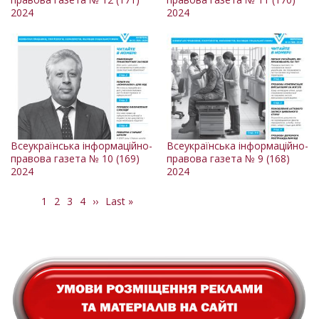
2024
2024
Всеукраїнська інформаційно-
Всеукраїнська інформаційно-
правова газета № 10 (169)
правова газета № 9 (168)
2024
2024
Поточна
1
Сторінка
2
Сторінка
3
Сторінка
4
Наступна
››
Остання
Last »
Розбивка
сторінка
сторінка
сторінка
на
сторінки