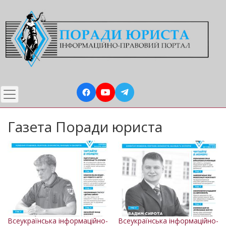
Перейти
до
основного
вмісту
Газета Поради юриста
Всеукраїнська інформаційно-
Всеукраїнська інформаційно-