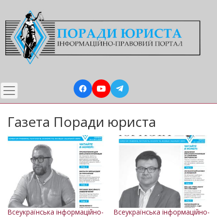
Перейти
до
основного
вмісту
Газета Поради юриста
Всеукраїнська інформаційно-
Всеукраїнська інформаційно-