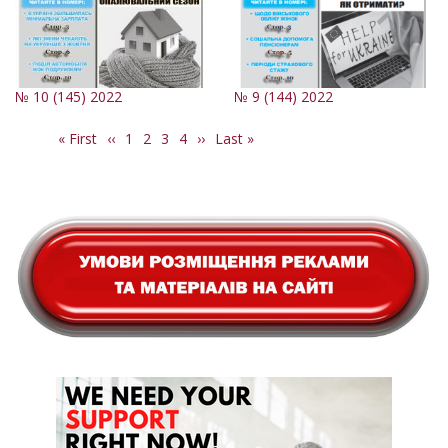
№ 10 (145) 2022
№ 9 (144) 2022
Перша
« First
Попередня
‹‹
Сторінка
1
Поточна
2
Сторінка
3
Сторінка
4
Наступна
››
Остання
Last »
Розбивка
сторінка
сторінка
сторінка
сторінка
сторінка
на
сторінки