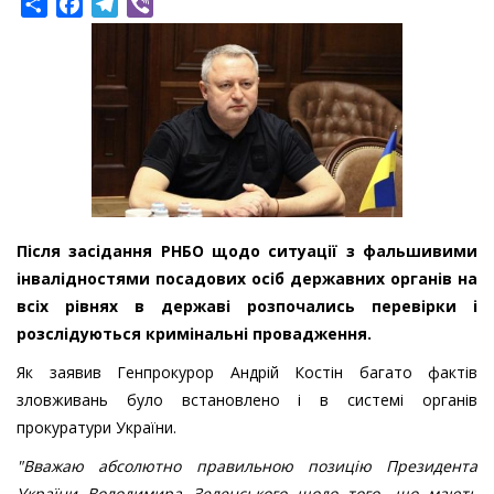
Share
Facebook
Telegram
Viber
Після засідання РНБО щодо ситуації з фальшивими
інвалідностями посадових осіб державних органів на
всіх рівнях в державі розпочались перевірки і
розслідуються кримінальні провадження.
Як заявив Генпрокурор Андрій Костін багато фактів
зловживань було встановлено і в системі органів
прокуратури України.
"Вважаю абсолютно правильною позицію Президента
України Володимира Зеленського щодо того, що мають