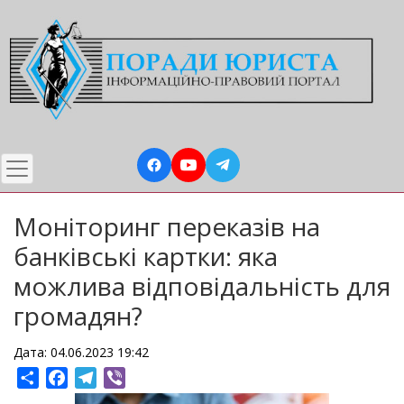
Перейти
до
основного
вмісту
Моніторинг переказів на
банківські картки: яка
можлива відповідальність для
громадян?
Дата: 04.06.2023 19:42
Share
Facebook
Telegram
Viber