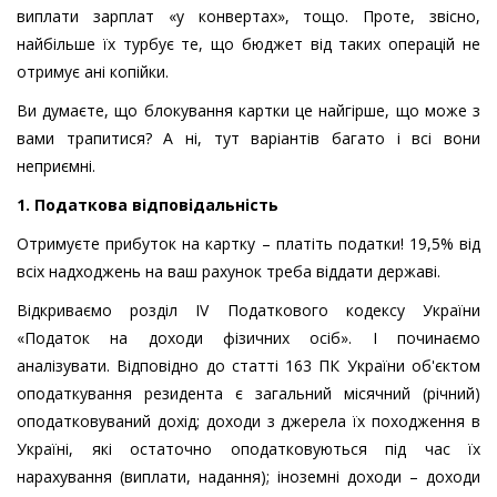
виплати зарплат «у конвертах», тощо. Проте, звісно,
найбільше їх турбує те, що бюджет від таких операцій не
отримує ані копійки.
Ви думаєте, що блокування картки це найгірше, що може з
вами трапитися? А ні, тут варіантів багато і всі вони
неприємні.
1. Податкова відповідальність
Отримуєте прибуток на картку – платіть податки! 19,5% від
всіх надходжень на ваш рахунок треба віддати державі.
Відкриваємо розділ IV Податкового кодексу України
«Податок на доходи фізичних осіб». І починаємо
аналізувати. Відповідно до статті 163 ПК України об'єктом
оподаткування резидента є загальний місячний (річний)
оподатковуваний дохід; доходи з джерела їх походження в
Україні, які остаточно оподатковуються під час їх
нарахування (виплати, надання); іноземні доходи – доходи