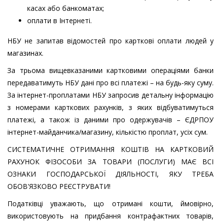
касах або банкоматах;
оплати в Інтернеті.
НБУ не запитав відомостей про карткові оплати людей у
магазинах.
За трьома вищевказаними картковими операціями банки
передаватимуть НБУ дані про всі платежі – на будь-яку суму.
За інтернет-проплатами НБУ запросив детальну інформацію
з номерами карткових рахунків, з яких відбуватимуться
платежі, а також із даними про одержувачів – ЄДРПОУ
інтернет-майданчика/магазину, кількістю проплат, усіх сум.
СИСТЕМАТИЧНЕ ОТРИМАННЯ КОШТІВ НА КАРТКОВИЙ
РАХУНОК ФІЗОСОБИ ЗА ТОВАРИ (ПОСЛУГИ) МАЄ ВСІ
ОЗНАКИ ГОСПОДАРСЬКОЇ ДІЯЛЬНОСТІ, ЯКУ ТРЕБА
ОБОВ'ЯЗКОВО РЕЄСТРУВАТИ!
Податківці уважають, що отримані кошти, ймовірно,
використовують на придбання контрафактних товарів,