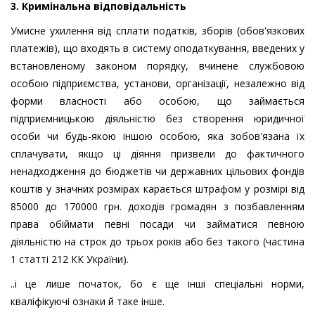
3. Кримінальна відповідальність
Умисне ухилення від сплати податків, зборів (обов'язкових
платежів), що входять в систему оподаткування, введених у
встановленому законом порядку, вчинене службовою
особою підприємства, установи, організації, незалежно від
форми власності або особою, що займається
підприємницькою діяльністю без створення юридичної
особи чи будь-якою іншою особою, яка зобов'язана їх
сплачувати, якщо ці діяння призвели до фактичного
ненадходження до бюджетів чи державних цільових фондів
коштів у значних розмірах карається штрафом у розмірі від
85000 до 170000 грн. доходів громадян з позбавленням
права обіймати певні посади чи займатися певною
діяльністю на строк до трьох років або без такого (частина
1 статті 212 КК України).
..і це лише початок, бо є ще інші спеціальні норми,
кваліфікуючі ознаки й таке інше.