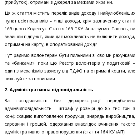
(прибуток), отримані з джерел за межами України.
Ця ж стаття містить перелік видів доходу і найулюбленіших
пункт всіх правників – «інші доходи, крім зазначених у статті
165 цього Кодексу». Стаття 165 ПКУ. Аналізуємо. Так ось, ви
знайшли підпункт, який дає можливість не включити доходи,
отримані на карту, в оподаткований дохід?
Тут радимо волонтерам бути пильними зі своїми рахунками
та «банками», поки що Реєстр волонтерів у податковій –
один з механізмів захисту від ПДФО на отримані кошти, але
пильнуйте за новинами.
2. Адміністративна відповідальність
За госпдіяльність без держреєстрації передбачена
адмінвідповідальність – штраф у розмірі до 85 тис. грн. з
конфіскацією виготовленої продукції, знарядь виробництва,
сировини і грошей, одержаних внаслідок вчинення такого
адміністративного правопорушення (стаття 164 КУпАП).