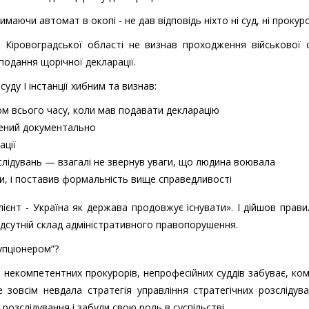
маючи автомат в окопі - не дав відповідь ніхто ні суд, ні прокур
уд Кіровоградської області не визнав проходження військової
одання щорічної декларації.
уду І інстанції хибним та визнав:
ом всього часу, коли мав подавати декларацію
жений документально
ації
слідувань — взагалі не звернув уваги, що людина воювала
йни, і поставив формальність вище справедливості
лієнт - Україна як держава продовжує існувати». І дійшов прав
ідсутній склад адміністративного правопорушення.
упціонером”?
некомпетентних прокурорів, непрофесійних суддів забуває, ко
 зовсім невдала стратегія управління стратегічних розслідува
 розслідування і забули свою роль в суспільстві.