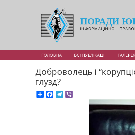
Перейти
до
основного
ПОРАДИ Ю
вмісту
ІНФОРМАЦІЙНО – ПРАВО
ГОЛОВНА
ВСІ ПУБЛІКАЦІЇ
ГАЛЕРЕ
Доброволець і “корупціо
глузд?
Share
Facebook
Telegram
Viber