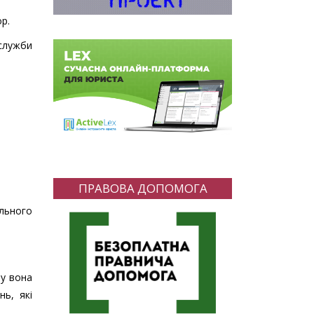
ор.
 служби
ПРАВОВА ДОПОМОГА
ильного
му вона
нь, які