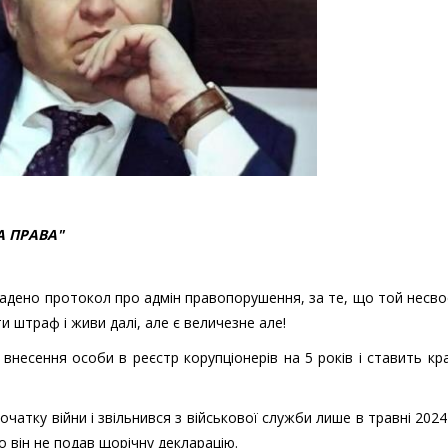
А ПРАВА"
складено протокол про адмін правопорушення, за те, що той несв
и штраф і живи далі, але є величезне але!
внесення особи в реєстр корупціонерів на 5 років і ставить кр
атку війни і звільнився з військової служби лише в травні 2024
о він не подав щорічну декларацію.