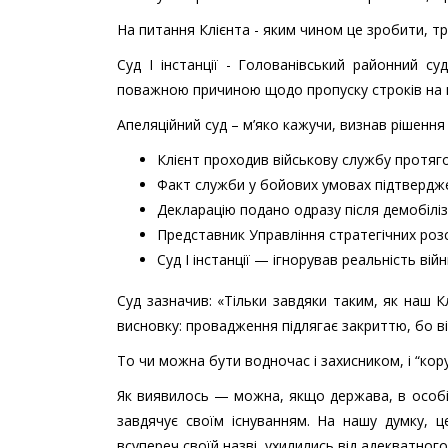
На питання Клієнта - яким чином це зробити, три
Суд І інстанції - Голованівський районний с
поважною причиною щодо пропуску строків на п
Апеляційний суд – м’яко кажучи, визнав рішення с
Клієнт проходив військову службу протяг
Факт служби у бойових умовах підтверд
Декларацію подано одразу після демобіліз
Представник Управління стратегічних роз
Суд І інстанції — ігнорував реальність ві
Суд зазначив: «Тільки завдяки таким, як наш К
висновку: провадження підлягає закриттю, бо в
То чи можна бути водночас і захисником, і “кор
Як виявилось — можна, якщо держава, в особі 
завдячує своїм існуванням. На нашу думку, це
всупереч своїй назві, ухилились від адекватного