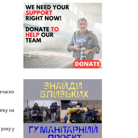
оєчасно
апку на
 року у