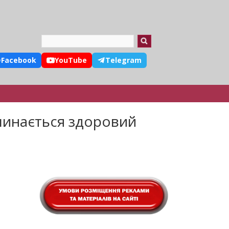
Search
Facebook
YouTube
Telegram
очинається здоровий