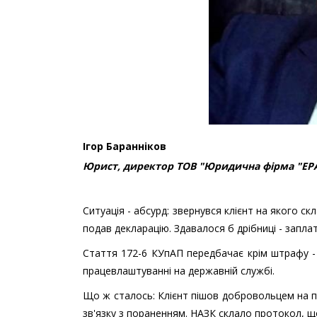
Ігор Баранніков
Юрист, директор ТОВ "Юридична фірма "ЕР
Ситуація - абсурд: звернувся клієнт на якого 
подав декларацію. Здавалося б дрібниці - заплат
Стаття 172-6 КУпАП передбачає крім штрафу - 
працевлаштуванні на державній службі.
Що ж сталось: Клієнт пішов добровольцем на поч
зв'язку з пораненням. НАЗК склало протокол, щ