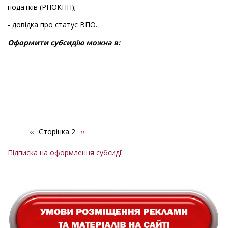
податків (РНОКПП);
- довідка про статус ВПО.
Оформити субсидію можна в:
Попередня
‹‹
Сторінка 2
Наступна
››
Розбивка
сторінка
сторінка
на
Підписка на оформлення субсидії
сторінки