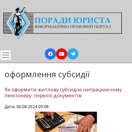
Перейти
до
основного
вмісту
оформлення субсидії
Як оформити житлову субсидію непрацюючому
пенсіонеру: перелік документів
Дата: 06.08.2024 09:08