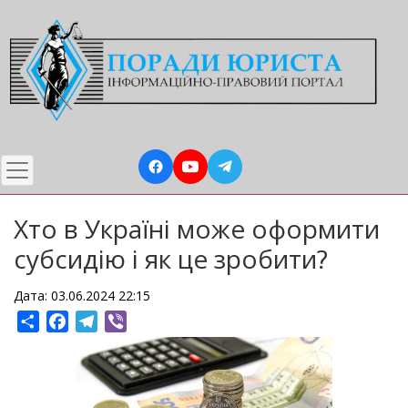
Перейти
до
основного
вмісту
Хто в Україні може оформити
субсидію і як це зробити?
Дата: 03.06.2024 22:15
Share
Facebook
Telegram
Viber