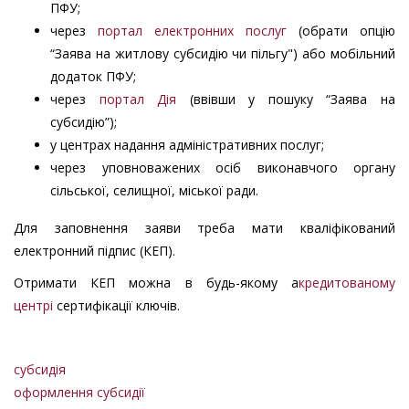
ПФУ;
через
портал електронних послуг
(обрати опцію
“Заява на житлову субсидію чи пільгу") або мобільний
додаток ПФУ;
через
портал Дія
(ввівши у пошуку “Заява на
субсидію”);
у центрах надання адміністративних послуг;
через уповноважених осіб виконавчого органу
сільської, селищної, міської ради.
Для заповнення заяви треба мати кваліфікований
електронний підпис (КЕП).
Отримати КЕП можна в будь-якому а
кредитованому
центрі
сертифікації ключів.
субсидія
оформлення субсидії