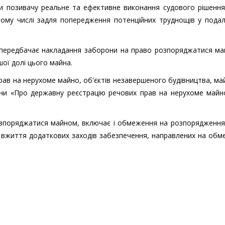
ити позивачу реальне та ефективне виконання судового рішенн
тому числі задля попередження потенційних труднощів у пода
, передбачає накладання заборони на право розпоряджатися ма
ої долі цього майна.
рав на нерухоме майно, об'єктів незавершеного будівництва, ма
раїни «Про державну реєстрацію речових прав на нерухоме майн
озпоряджатися майном, включає і обмеження на розпорядження
 вжиття додаткових заходів забезпечення, направлених на об