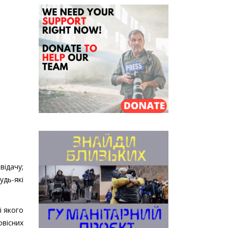
відачу;
удь-які
і якого
овісних