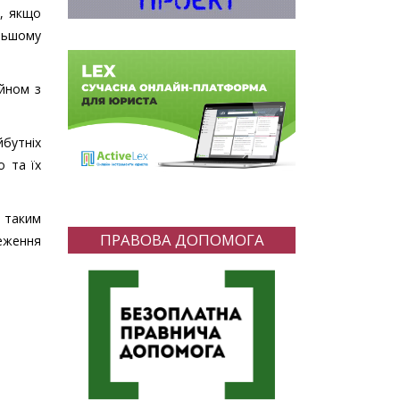
я, якщо
льшому
йном з
йбутніх
о та їх
 таким
ПРАВОВА ДОПОМОГА
меження