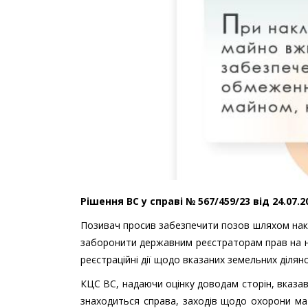
Рішення ВС у справі № 567/459/23 від 24.07.
Позивач просив забезпечити позов шляхом накл
заборонити державним реєстраторам прав на не
реєстраційні дії щодо вказаних земельних ділян
КЦС ВС, надаючи оцінку доводам сторін, вказа
знаходиться справа, заходів щодо охорони ма