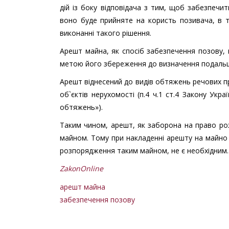
дій із боку відповідача з тим, щоб забезпеч
воно буде прийняте на користь позивача, в 
виконанні такого рішення.
Арешт майна, як спосіб забезпечення позову
метою його збереження до визначення подальш
Арешт віднесений до видів обтяжень речових п
об`єктів нерухомості (п.4 ч.1 ст.4 Закону Ук
обтяжень»).
Таким чином, арешт, як заборона на право р
майном. Тому при накладенні арешту на майно
розпорядження таким майном, не є необхідним.
ZakonOnline
арешт майна
забезпечення позову