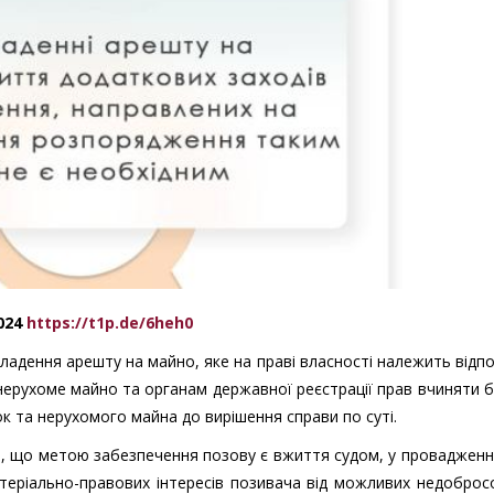
2024
https://t1p.de/6heh0
адення арешту на майно, яке на праві власності належить відпо
рухоме майно та органам державної реєстрації прав вчиняти б
ок та нерухомого майна до вирішення справи по суті.
в, що метою забезпечення позову є вжиття судом, у провадженн
теріально-правових інтересів позивача від можливих недоброс