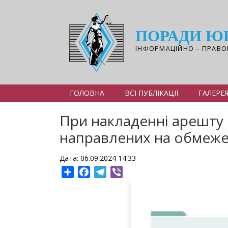
Перейти
до
основного
ПОРАДИ Ю
вмісту
ІНФОРМАЦІЙНО – ПРАВО
ГОЛОВНА
ВСІ ПУБЛІКАЦІЇ
ГАЛЕРЕ
При накладенні арешту 
направлених на обмеже
Дата: 06.09.2024 14:33
Share
Facebook
Telegram
Viber