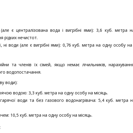
 (але є централізована вода і вигрібні ями): 3,6 куб. метра 
я рідких нечистот.
, ні води (але є вигрібні ями): 0,76 куб. метра на одну особу на
ійни та членів їх сімей, якщо немає лічильників, нарахуванн
ого водопостачання.
ву води):
ячою водою: 3,3 куб. метра на одну особу на місяць.
гарячої води та без газового водонагрівача: 5,4 куб. метра 
ем: 10,5 куб. метра на одну особу на місяць.
: