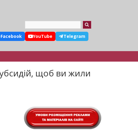
Search
Facebook
YouTube
Telegram
субсидій, щоб ви жили