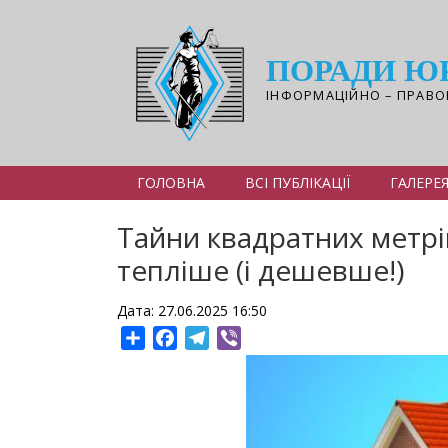
Перейти
до
основного
ПОРАДИ Ю
вмісту
ІНФОРМАЦІЙНО – ПРАВО
ГОЛОВНА
ВСІ ПУБЛІКАЦІЇ
ГАЛЕРЕ
Тайни квадратних метрі
тепліше (і дешевше!)
Дата: 27.06.2025 16:50
Share
Facebook
Telegram
Viber