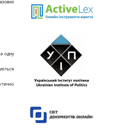
азових
на одну
уються
актично