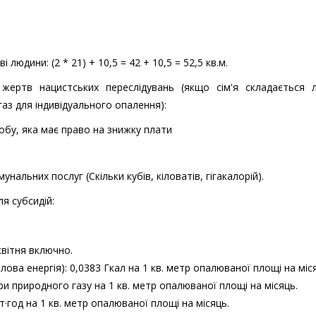
 людини: (2 * 21) + 10,5 = 42 + 10,5 = 52,5 кв.м.
жертв нацистських переслідувань (якщо сім'я складається 
аз для індивідуального опалення):
обу, яка має право на знижку плати
нальних послуг (Скільки кубів, кіловатів, гігакалорій).
ля субсидій:
квітня включно.
ва енергія): 0,0383 Гкал на 1 кв. метр опалюваної площі на міс
ри природного газу на 1 кв. метр опалюваної площі на місяць.
·год на 1 кв. метр опалюваної площі на місяць.