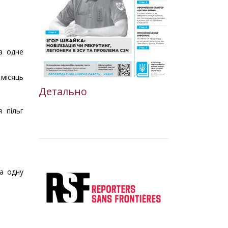
на одне
 місяць
Детально
я пільг
на одну