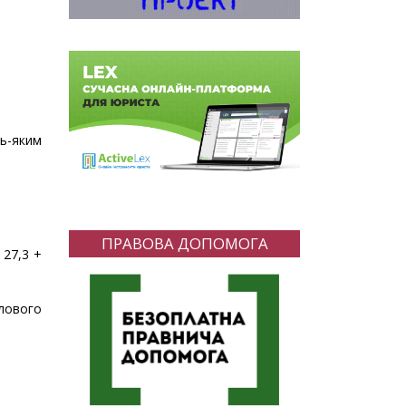
дь-яким
ПРАВОВА ДОПОМОГА
 27,3 +
лового