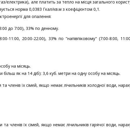
(газ/електрика), але платить за тепло на місця загального корис
ується норма 0,0383 Гкал/кв.м з коефіцієнтом 0,1.
ктроенергії для опалення:
:00 до 7:00), 33% по денному.
00-11:00, 20:00-22:00), 33% по "напівпіковому" (7:00-8:00, 11:00
особу на місяць.
 більш як на 14 діб): 3,6 куб. метри на одну особу на місяць.
и та членів їх сімей, якщо немає лічильників холодної води, нара
ни та членів їх сімей, якщо немає лічильників гарячої води, нара