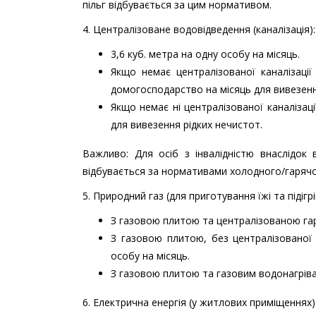
пільг відбувається за цим нормативом.
4. Централізоване водовідведення (каналізація):
3,6 куб. метра на одну особу на місяць.
Якщо немає централізованої каналізації
домогосподарство на місяць для вивезенн
Якщо немає ні централізованої каналізації
для вивезення рідких нечистот.
Важливо: Для осіб з інвалідністю внаслідок в
відбувається за нормативами холодного/гаряч
5. Природний газ (для приготування їжі та підігрі
З газовою плитою та централізованою гар
З газовою плитою, без централізованої 
особу на місяць.
З газовою плитою та газовим водонагрівач
6. Електрична енергія (у житлових приміщеннях)