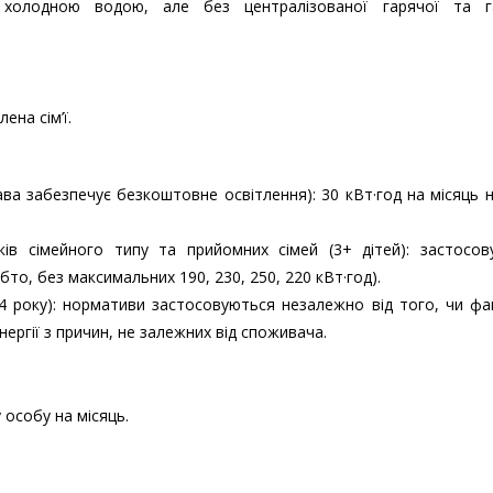
 холодною водою, але без централізованої гарячої та г
ена сім’ї.
ава забезпечує безкоштовне освітлення): 30 кВт·год на місяць 
ків сімейного типу та прийомних сімей (3+ дітей): застосов
о, без максимальних 190, 230, 250, 220 кВт·год).
24 року): нормативи застосовуються незалежно від того, чи ф
ергії з причин, не залежних від споживача.
 особу на місяць.