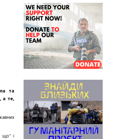
тла та
 а те,
жавних
 що" і