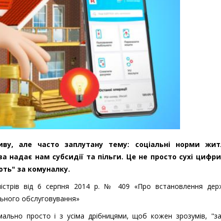
ву, але часто заплутану тему: соціальні норми жи
 надає нам субсидії та пільги. Це не просто сухі цифри,
ють" за комуналку.
ністрів від 6 серпня 2014 р. № 409 «Про встановлення дер
льного обслуговування»
ально просто і з усіма дрібницями, щоб кожен зрозумів, "за