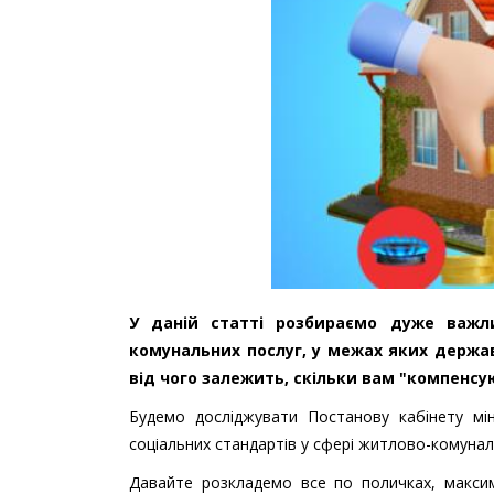
У даній статті розбираємо дуже важли
комунальних послуг, у межах яких держава
від чого залежить, скільки вам "компенсу
Будемо досліджувати Постанову кабінету мі
соціальних стандартів у сфері житлово-комуна
Давайте розкладемо все по поличках, максим