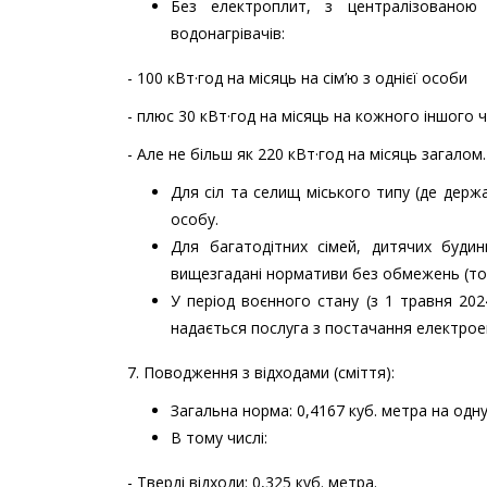
Без електроплит, з централізованою
водонагрівачів:
- 100 кВт·год на місяць на сім’ю з однієї особи
- плюс 30 кВт·год на місяць на кожного іншого чл
- Але не більш як 220 кВт·год на місяць загалом.
Для сіл та селищ міського типу (де держ
особу.
Для багатодітних сімей, дитячих будин
вищезгадані нормативи без обмежень (тобт
У період воєнного стану (з 1 травня 20
надається послуга з постачання електроен
7. Поводження з відходами (сміття):
Загальна норма: 0,4167 куб. метра на одну
В тому числі:
- Тверді відходи: 0,325 куб. метра.