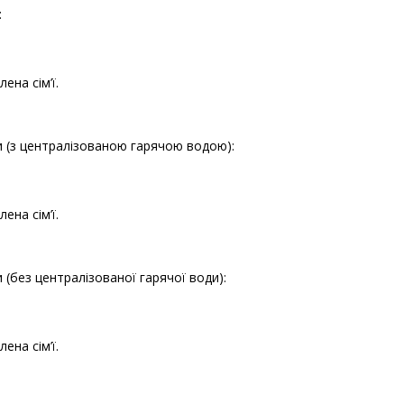
:
ена сім’ї.
 (з централізованою гарячою водою):
ена сім’ї.
(без централізованої гарячої води):
ена сім’ї.