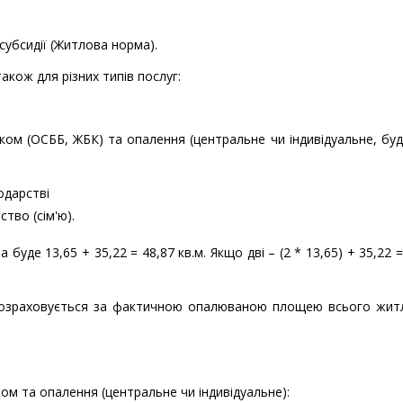
субсидії (Житлова норма).
також для різних типів послуг:
ом (ОСББ, ЖБК) та опалення (центральне чи індивідуальне, бу
одарстві
тво (сім'ю).
уде 13,65 + 35,22 = 48,87 кв.м. Якщо дві – (2 * 13,65) + 35,22 =
 розраховується за фактичною опалюваною площею всього жит
м та опалення (центральне чи індивідуальне):