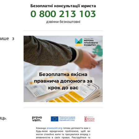
лише з
яць.