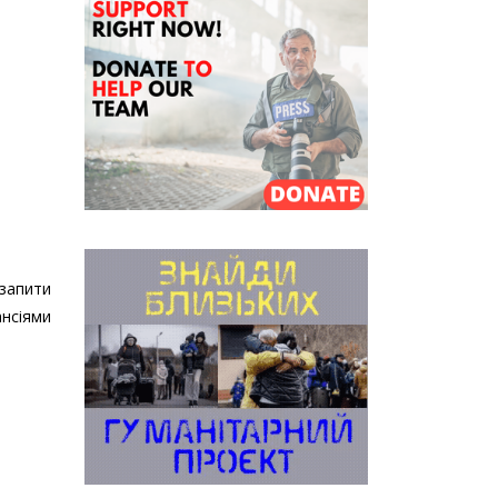
 запити
ансіями