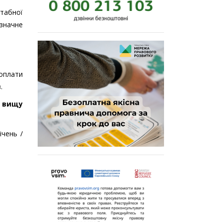
штабної
 значне
 оплати
в
.
и вищу
ічень /