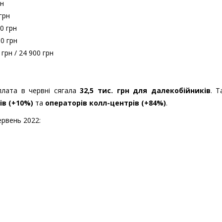
рн
грн
00 грн
00 грн
грн / 24 900 грн
рплата в червні сягала
32,5 тис. грн для далекобійників
. Т
ів (+10%)
та
операторів колл-центрів (+84%)
.
ервень 2022: