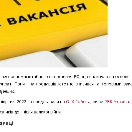
очатку повномасштабного вторгнення РФ, що вплинуло на основні
зарплат. Попит на продавців істотно знизився, а топовими вак
д інших.
 півріччя 2022-го представили на
OLX Робота
, пише
РБК-Україна
.
иків до і після великої війни.
давці