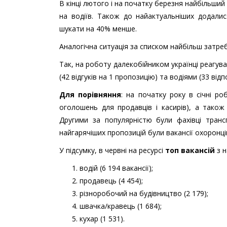
В кінці лютого і на початку березня найбільш
на водіїв. Також до найактуальніших додалис
шукати на 40% менше.
Аналогічна ситуація за списком найбільш затреб
Так, на роботу далекобійником українці реагув
(42 відгуків на 1 пропозицію) та водіями (33 відп
Для порівняння
: на початку року в січні ро
оголошень для продавців і касирів), а також
Другими за популярністю були фахівці трансп
найгарячіших пропозицій були вакансії охоронців 
У підсумку, в червні на ресурсі
топ вакансій
з н
водій (6 194 вакансії);
продавець (4 454);
різноробочий на будівництво (2 179);
швачка/кравець (1 684);
кухар (1 531).