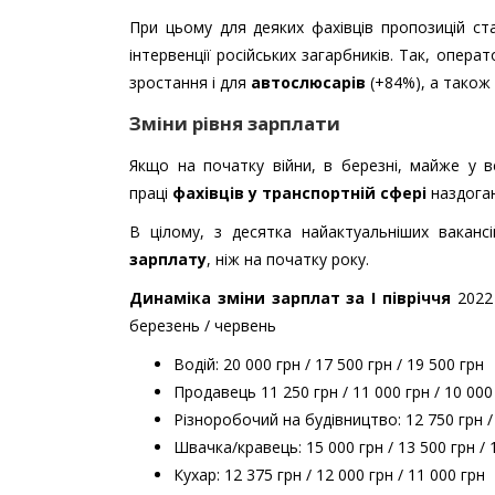
При цьому для деяких фахівців пропозицій ст
інтервенції російських загарбників. Так, опера
зростання і для
автослюсарів
(+84%), а також
Зміни рівня зарплати
Якщо на початку війни, в березні, майже у в
праці
фахівців у транспортній сфері
наздоган
В цілому, з десятка найактуальніших ваканс
зарплату
, ніж на початку року.
Динаміка зміни зарплат за I півріччя
2022 
березень / червень
Водій: 20 000 грн / 17 500 грн / 19 500 грн
Продавець 11 250 грн / 11 000 грн / 10 000
Різноробочий на будівництво: 12 750 грн / 
Швачка/кравець: 15 000 грн / 13 500 грн / 
Кухар: 12 375 грн / 12 000 грн / 11 000 грн