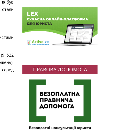
ння був
в стали
жистами
 (9 522
ошень).
ПРАВОВА ДОПОМОГА
і серед