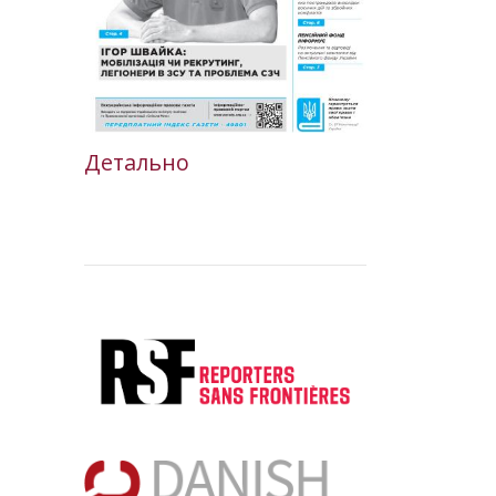
Детально