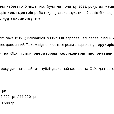
ало набагато більше, ніж було на початку 2022 року, до мас
торів
колл-центрів
роботодавці стали шукати в 7 разів більше,
 -
будівельників
(+18%).
сіх вакансіях фіксувалося зниження зарплат, то зараз рівень
яє довоєнний. Також відновлюється розмір зарплат у
перукарі
ій на OLX, тільки
операторам колл-центрів пропонувал
року для вакансій, які публікували найчастіше на OLX: дані за с
 грн
9 500 грн / 11 000 грн
13 500 грн