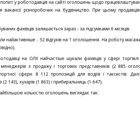
ий попит у роботодавців на сайті оголошень щодо працевлаштува
я вакансії різноробочих на будівництво. При цьому продавці
уваних фахівців залишається зараз - за підсумками 6 місяців.
али найактивніше - 52 відгуків на 1 оголошення. На роботу маса
овідно).
ботодавці на ОЛХ найчастіше шукали фахівців у сфері торгівлі
 менеджерів з продажу і торгових представників (2 885 огол
ортної сфери: 8 112 пропозицій для водіїв і таксистів. Дал
(2 143), кухарів (1 863) і прибиральниць (1 647).
айбільшою кількістю оголошень виглядає так: