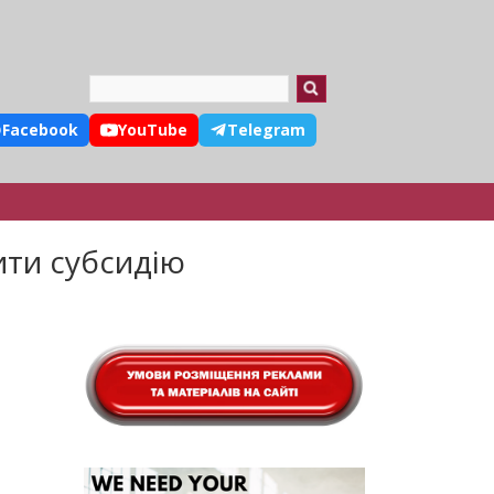
Search
Facebook
YouTube
Telegram
ити субсидію