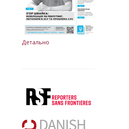
Детально