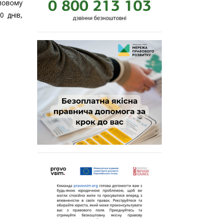
ловому
 днів,