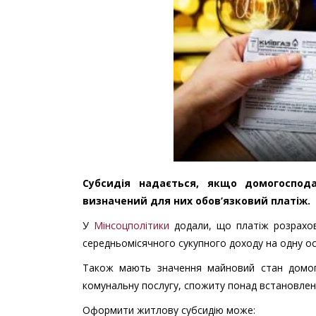
Субсидія надається, якщо домогоспода
визначений для них обов’язковий платіж.
У
Мінсоцполітики
додали, що платіж розрахов
середньомісячного сукупного доходу на одну ос
Також мають значення майновий стан домог
комунальну послугу, спожиту понад встановлен
Оформити житлову субсидію може: