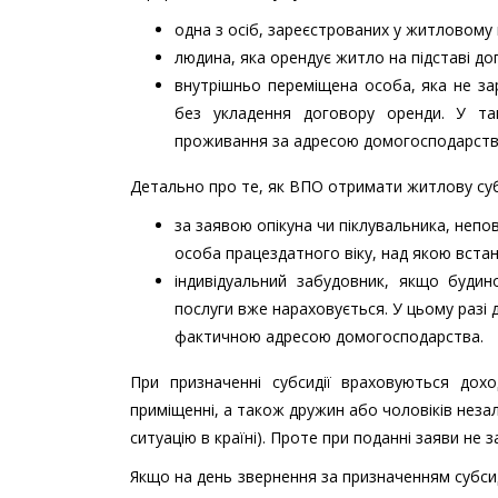
одна з осіб, зареєстрованих у житловому 
людина, яка орендує житло на підставі до
внутрішньо переміщена особа, яка не за
без укладення договору оренди. У т
проживання за адресою домогосподарства
Детально про те, як ВПО отримати житлову су
за заявою опікуна чи піклувальника, непо
особа працездатного віку, над якою встан
індивідуальний забудовник, якщо будин
послуги вже нараховується. У цьому разі
фактичною адресою домогосподарства.
При призначенні субсидії враховуються дохо
приміщенні, а також дружин або чоловіків незале
ситуацію в країні). Проте при поданні заяви не
Якщо на день звернення за призначенням субсид