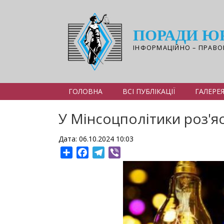
Перейти
до
основного
ПОРАДИ Ю
вмісту
ІНФОРМАЦІЙНО – ПРАВО
ГОЛОВНА
ВСІ ПУБЛІКАЦІЇ
ГАЛЕРЕ
У Мінсоцполітики роз'я
Дата: 06.10.2024 10:03
Share
Facebook
Telegram
Viber