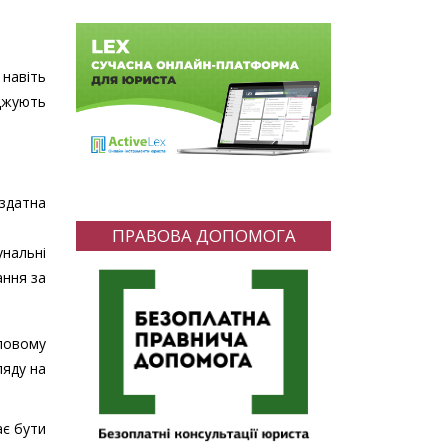
 навіть
джують
єздатна
ПРАВОВА ДОПОМОГА
нальні
ання за
ловому
ляду на
ає бути