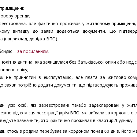
приміщенні;
говору оренди;
реєстрована, але фактично проживає у житловому приміщенні,
акому випадку до заяви додаються документи, що підтвер
 (наприклад, довідка ВПО).
бсидію –
за посиланням
.
внолітня дитина, яка залишилася без батьківської опіки або неді
овлено опіку;
ок не прийнятий в експлуатацію, але плата за житлово-кому
 до заяви потрібно додати документи, що підтверджують прожив
ди усіх осіб, які зареєстровані та/або задекларовані у жит
жно від їх місця реєстрації (крім ВПО, які виїхали за кордон з ог
 забудьте зазначити, хто фактично проживає в квартирі/будинку.
ії, хтось з родини перебуває за кордоном понад 60 днів, його м