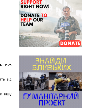
е, ніж
ть від
и іншу