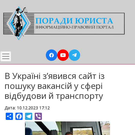
Перейти
до
основного
вмісту
В Україні з’явився сайт із
пошуку вакансій у сфері
відбудови й транспорту
Дата: 10.12.2023 17:12
Share
Facebook
Telegram
Viber