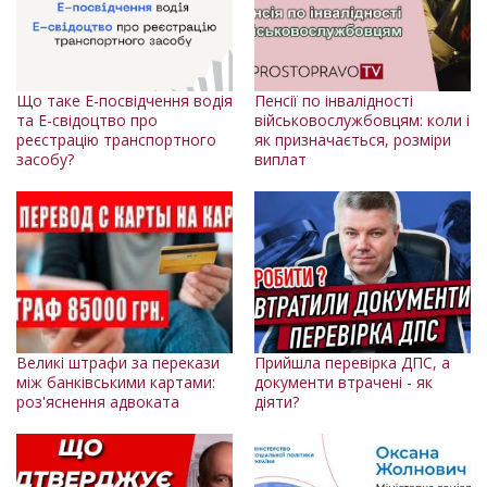
Що таке Е-посвідчення водія
Пенсії по інвалідності
та Е-свідоцтво про
військовослужбовцям: коли і
реєстрацію транспортного
як призначається, розміри
засобу?
виплат
Великі штрафи за перекази
Прийшла перевiрка ДПС, а
між банківськими картами:
документи втрачені - як
роз'яснення адвоката
діяти?