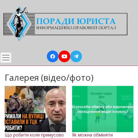
Перейти
до
основного
вмісту
Галерея (відео/фото)
Що робити коли примусово
Як можна обміняти