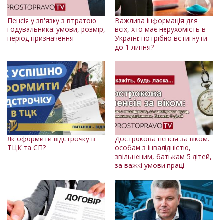
Пенсія у зв'язку з втратою
Важлива інформація для
годувальника: умови, розмір,
всіх, хто має нерухомість в
період призначення
Україні: потрібно встигнути
до 1 липня?
Як оформити відстрочку в
Дострокова пенсія за віком:
ТЦК та СП?
особам з інвалідністю,
звільненим, батькам 5 дітей,
за важкі умови праці