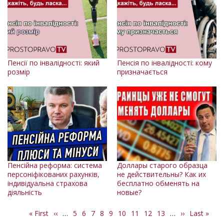
Пенсії по інвалідності: який
Пенсія по інвалідності: кому
розмір
призначається
Пенсійна реформа: система
Доллары старого образца
персоніфікованих рахунків,
не действительны? Как их
індивідуальна страхова
бесплатно обменять на
діяльність
новые?
Перша
« First
Попередня
‹‹
…
Сторінка
5
Сторінка
6
Сторінка
7
Сторінка
8
Поточна
9
Сторінка
10
Сторінка
11
Сторінка
12
Сторінка
13
…
Наступна
››
Остання
Last »
Розбивка