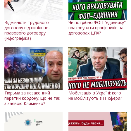
Відмінність трудового
Чи потрібно ФОП "єдиннику"
договору від цивільно-
враховувати працівників на
правового договору
договорах ЦПХ?
(інфографіка)
Тюрьма за незаконний
Мобілізація в Україні: кого
перетин кордону: що не так
не мобілізують з IT сфери?
з заявою Клименко?