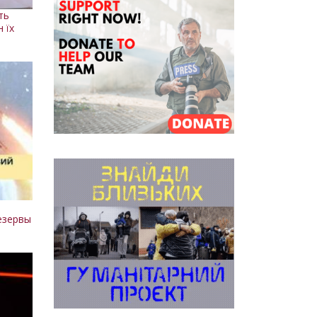
ть
н їх
:
езервы