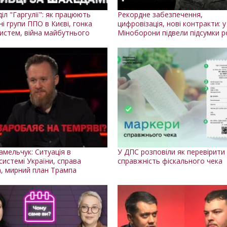
іл "Гаргулії": як працюють
Рекордне забезпечення,
і групи ППО в Києві, гонка
цифровізація, нові контракти: у
истем, війна майбутнього
Міноборони підвели підсумки р
амельчук: Ситуація в
У ДПС розповіли як перевірити
системі України, справа
справжність фіскального чека
а, мирний план Трампа