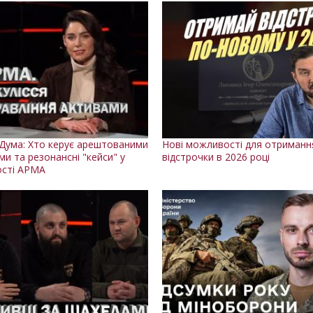
Дума: Хто керує арештованими
Нові можливості для отриманн
ми та резонансні "кейси" у
відстрочки в 2026 році
ості АРМА