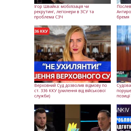
Ігор Швайка: мобілізація чи
Послев
рекрутинг, легіонери в ЗСУ та
Антиро
проблема СЗЧ
бремя
Верховний Суд дозволив відмову по
Судова
ст. 336 ККУ (ухилення від військової
поруше
служби)
позиції