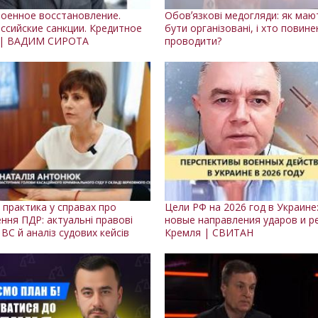
оенное восстановление.
Обовʼязкові медогляди: як маю
ссийские санкции. Кредитное
бути організовані, і хто повине
 | ВАДИМ СИРОТА
проводити?
 практика у справах про
Цели РФ на 2026 год в Украине
ння ПДР: актуальні правові
новые направления ударов и р
 ВС й аналіз судових кейсів
Кремля | СВИТАН