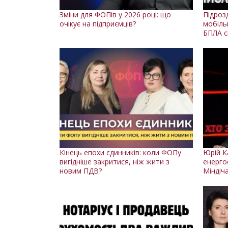
Зміни для ФОПів у 2026 році: що
Підрозд
очікує на підприємців?
мобільн
БПЛА с
Кінець епохи єдинників: коли ФОПу
Юрій К
вигідніше закритися, ніж жити з
енерго
новим ПДВ?
Міндіч