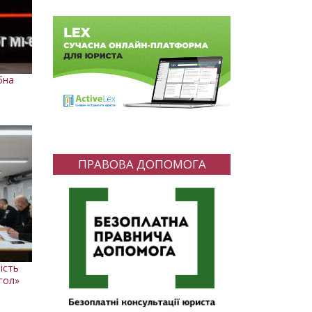
бна
ПРАВОВА ДОПОМОГА
ність
нгол»