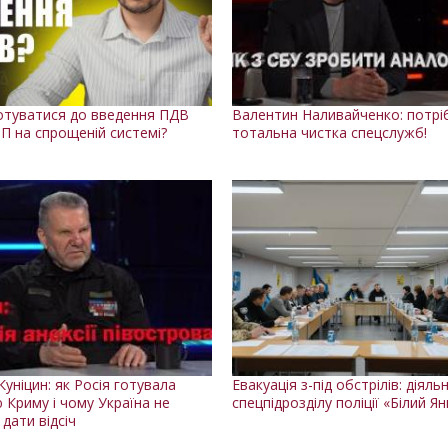
готуватися до введення ПДВ
Валентин Наливайченко: потрі
П на спрощеній системі?
тотальна чистка спецслужб!
Куніцин: як Росія готувала
Евакуація з-під обстрілів: діяль
ю Криму і чому Україна не
спецпідрозділу поліції «Білий Я
дати відсіч