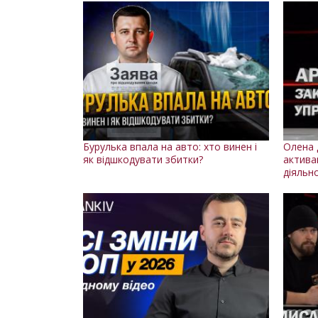
Бурулька впала на авто: хто винен і
Олена 
як відшкодувати збитки?
актива
діяльн