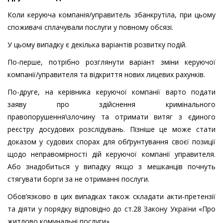
Коли керуюча компанія/управитель збанкрутіла, при цьому
споживачі сплачували послуги у повному обсязі.
У цьому випадку є декілька варіантів розвитку подій.
По-перше, потрібно розглянути варіант зміни керуючої
компанії/управителя та відкриття нових лицевих рахунків.
По-друге, на керівника керуючої компанії варто подати
заяву про здійснення кримінального
правопорушення\злочину та отримати витяг з єдиного
реєстру досудових розслідувань. Пізніше це може стати
доказом у судових спорах для обґрунтування своєї позиції
щодо неправомірності дій керуючої компанії управителя.
Або знадобиться у випадку якщо з мешканців почнуть
стягувати борги за не отриманні послуги.
Обов’язково в цих випадках також складати акти-претензії
та діяти у порядку відповідно до ст.28 Закону України «Про
житлово комунальні послуги».