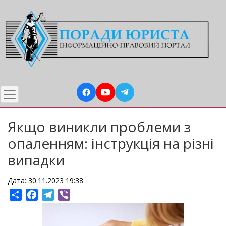
Перейти
до
основного
вмісту
Якщо виникли проблеми з
опаленням: інструкція на різні
випадки
Дата: 30.11.2023 19:38
Share
Facebook
Telegram
Viber