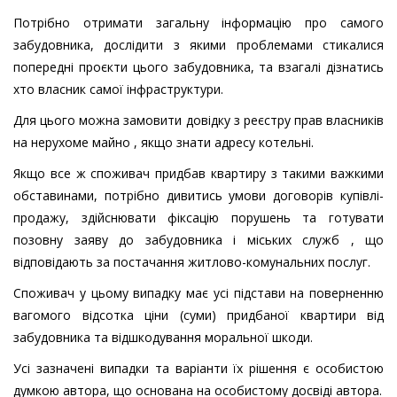
Потрібно отримати загальну інформацію про самого
забудовника, дослідити з якими проблемами стикалися
попередні проєкти цього забудовника, та взагалі дізнатись
хто власник самої інфраструктури.
Для цього можна замовити довідку з реєстру прав власників
на нерухоме майно , якщо знати адресу котельні.
Якщо все ж споживач придбав квартиру з такими важкими
обставинами, потрібно дивитись умови договорів купівлі-
продажу, здійснювати фіксацію порушень та готувати
позовну заяву до забудовника і міських служб , що
відповідають за постачання житлово-комунальних послуг.
Споживач у цьому випадку має усі підстави на поверненню
вагомого відсотка ціни (суми) придбаної квартири від
забудовника та відшкодування моральної шкоди.
Усі зазначені випадки та варіанти їх рішення є особистою
думкою автора, що основана на особистому досвіді автора.