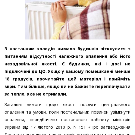
З настанням холодів чимало будинків зіткнулися з
питанням відсутності належного опалення або його
незадовільної якості. Є будинки, які і досі не
підключені до ЦО. Якщо у вашому помешканні менше
18 градусів, прочитайте цей матеріал і прийміть
міри. Тим більше, якщо ви не бажаєте переплачувати
за тепло, яке не отримали.
Загальні вимоги щодо якості послуги центрального
опалення та умови, коли постачальник повинен увімкнути
опалення, передбачено постановою кабінету міністрів
України від 17 лютого 2010 р. N 151 «Про затвердження
Порядку проведення перерахунків розміру плати за надання