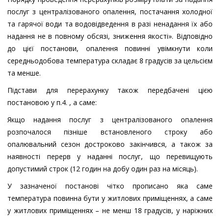
послуг з централізованого опалення, постачання холодної
та гарячої води та водовідведення в разі ненадання їх або
надання не в повному обсязі, зниження якості». Відповідно
до цієї постанови, опалення повинні увімкнути коли
середньодобова температура складає 8 градусів за цельсієм
та менше.
Підстави для перерахунку також передбачені цією
постановою у п.4. , а саме:
Якщо надання послуг з централізованого опалення
розпочалося пізніше встановленого строку або
опалювальний сезон достроково закінчився, а також за
наявності перерв у наданні послуг, що перевищують
допустимий строк (12 годин на добу один раз на місяць).
У зазначеної постанові чітко прописано яка саме
температура повинна бути у житлових приміщеннях, а саме
у житлових приміщеннях – не менш 18 градусів, у наріжних