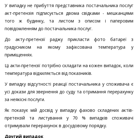
У випадку не прибуття представника постачальника послуг
акт-претензія підписується двома свідками - мешканцями
того ж будинку, та листом з описом і паперовим
повідомленням до постачальника послуг.
До акту-претензії раджу прикласти фото батареї з
градусником на якому зафіксована температура у
приміщеннях.
Ці акти-претензії потрібно складати на кожен випадок, коли
температура відхиляється від показників.
У випадку відсутності реакції постачальника у споживача є
усі докази для звернення до суду та отримання перерахунку
за неякісні послуги.
Як показує мій досвід у випадку фахово складених актів-
претензій та листування у 70 % випадків споживачі
отримували перерахунок в досудовому порядку.
Другий випадок