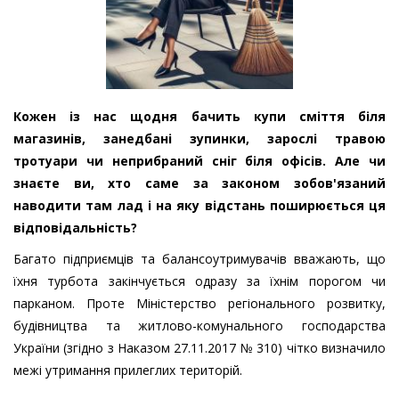
Кожен із нас щодня бачить купи сміття біля
магазинів, занедбані зупинки, зарослі травою
тротуари чи неприбраний сніг біля офісів. Але чи
знаєте ви, хто саме за законом зобов'язаний
наводити там лад і на яку відстань поширюється ця
відповідальність?
Багато підприємців та балансоутримувачів вважають, що
їхня турбота закінчується одразу за їхнім порогом чи
парканом. Проте Міністерство регіонального розвитку,
будівництва та житлово-комунального господарства
України (згідно з Наказом 27.11.2017 № 310) чітко визначило
межі утримання прилеглих територій.