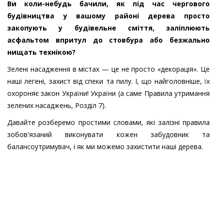
Ви коли-небудь бачили, як під час чергового
будівництва у вашому районі дерева просто
закопують у будівельне сміття, заліплюють
асфальтом впритул до стовбура або безжально
нищать технікою?
Зелені насадження в містах — це не просто «декорація». Це
наші легені, захист від спеки та пилу. І, що найголовніше, їх
охороняє закон України! України (а саме Правила утримання
зелених насаджень, Розділ 7).
Давайте розберемо простими словами, які залізні правила
зобов'язаний виконувати кожен забудовник та
балансоутримувач, і як ми можемо захистити наші дерева.