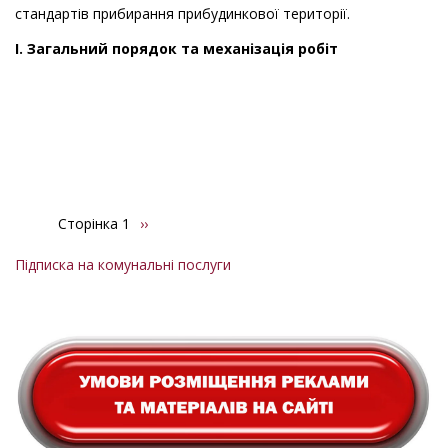
стандартів прибирання прибудинкової території.
I. Загальний порядок та механізація робіт
Сторінка 1
Наступна
››
Розбивка
сторінка
на
Підписка на комунальні послуги
сторінки