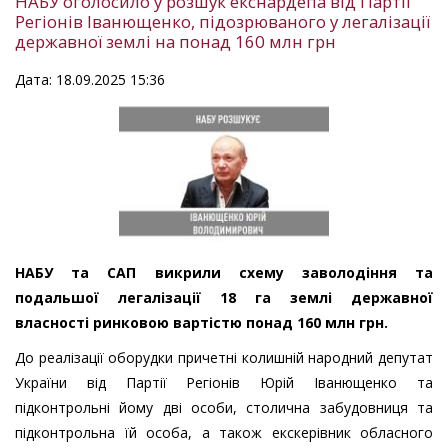
НАБУ оголосило у розшук екснардепа від Партії
Регіонів Іванющенко, підозрюваного у легалізації
державної землі на понад 160 млн грн
Дата: 18.09.2025 15:36
НАБУ та САП викрили схему заволодіння та
подальшої легалізації 18 га землі державної
власності ринковою вартістю понад 160 млн грн.
До реалізації оборудки причетні колишній народний депутат
України від Партії Регіонів Юрій Іванющенко та
підконтрольні йому дві особи, столична забудовниця та
підконтрольна їй особа, а також екскерівник обласного