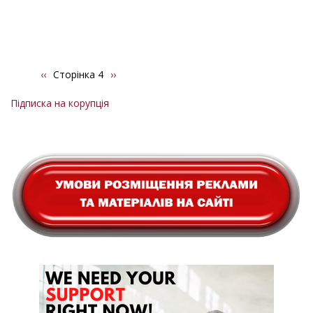
Попередня
‹‹
Сторінка 4
Наступна
››
Розбивка
сторінка
сторінка
на
Підписка на корупція
сторінки