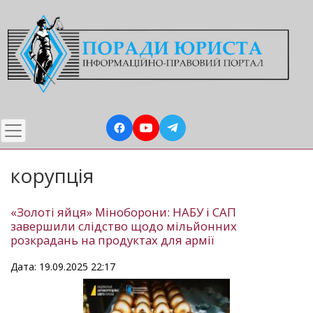
Перейти
до
основного
вмісту
корупція
«Золоті яйця» Міноборони: НАБУ і САП
завершили слідство щодо мільйонних
розкрадань на продуктах для армії
Дата: 19.09.2025 22:17