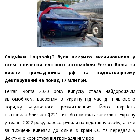
Слідчіми Нацполіції було викрито ексчиновника у
схемі ввезення елітного автомобіля Ferrari Roma за
кошти громадянина рф та недостовірному
декларуванні на понад 17 млн грн.
Ferrari Roma 2020 року випуску стала найдорожчим
автомобілем, ввезеним в Україну під час дії пільгового
порядку «нульового розмитнення». Його вартість
становила близько $221 тис. Автомобіль завезли в Україну
у травні 2022 року, зареєстрували на підставну особу, а вже
за тиждень вивезли до однієї з країн ЄС та передали у
фактичне користування громадянину росії.