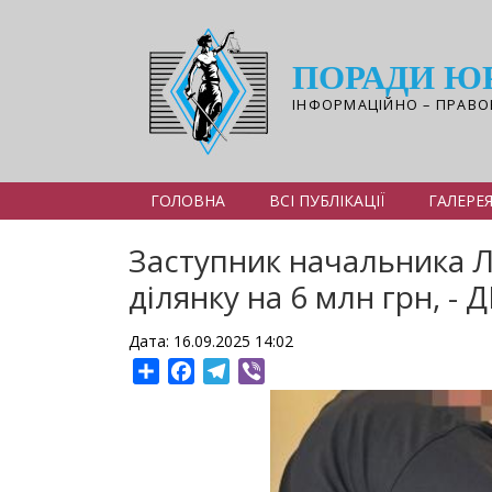
Перейти
до
основного
ПОРАДИ Ю
вмісту
ІНФОРМАЦІЙНО – ПРАВО
ГОЛОВНА
ВСІ ПУБЛІКАЦІЇ
ГАЛЕРЕ
Заступник начальника Л
ділянку на 6 млн грн, - 
Дата: 16.09.2025 14:02
Share
Facebook
Telegram
Viber