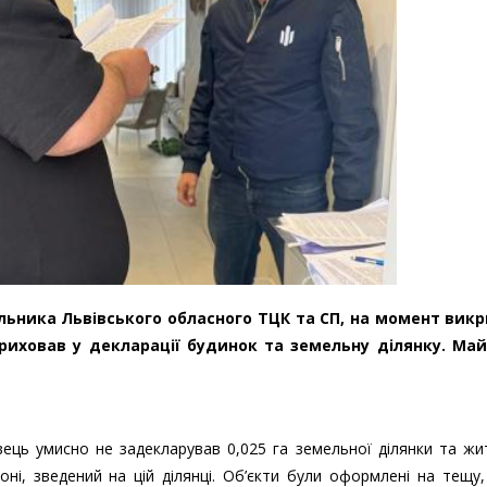
ьника Львівського обласного ТЦК та СП, на момент викр
риховав у декларації будинок та земельну ділянку. Май
вець умисно не задекларував 0,025 га земельної ділянки та ж
ні, зведений на цій ділянці. Об’єкти були оформлені на тещу