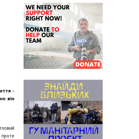
иття -
но він
итловий
, проте