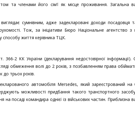
ом та членами його сім’ї як місце проживання. Загальна ва
виглядає сумнівним, адже задекларовані доходи посадовця т
рухомості. Тож, за ініціативи Бюро Національне агентство з
ку способу життя керівника ТЦК.
. 366-2 КК України (декларування недостовірної інформації). 
гляді обмеження волі до 2 років, з позбавленням права обіймат
 до трьох років.
екларованого автомобіля Mersedes, який зареєстрований на 
ерджують можливості придбання такого транспортного засобу
ня на посаді командира однієї із військових частин. Приблизна в