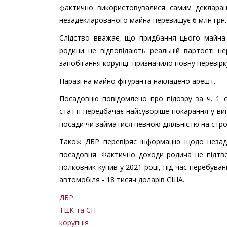
фактично використовувалися самим декларант
незадекларованого майна перевищує 6 млн грн.
Слідство вважає, що придбання цього майна 
родини не відповідають реальній вартості не
запобігання корупції призначило повну перевір
Наразі на майно фігуранта накладено арешт.
Посадовцю повідомлено про підозру за ч. 1 ст
статті передбачає найсуворіше покарання у ви
посади чи займатися певною діяльністю на строк
Також ДБР перевіряє інформацію щодо незад
посадовця. Фактично доходи родича не підтв
полковник купив у 2021 році, під час перебуван
автомобіля - 18 тисяч доларів США.
ДБР
ТЦК та СП
корупція