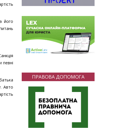
ртість
а його
 питань
Санкція
и певні
ПРАВОВА ДОПОМОГА
батька
. Авто
артість