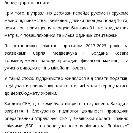
бенефіціарні власники.
Крім того, в управління держави перейде рухоме і нерухоме
майно підприємства - земельні ділянки площею понад 10 га,
нежитлові приміщення площею близько 31 тис. квадратних
метрів, 4 позашляховики та кілька одиниць спецтехніки.
Як встановило слідство, протягом 2017-2023 років за
вказівками Сергія Медведчука і Богдана Козака
топменеджмент заводу проводив фінансові махінації та
умисно виводив в тінь мільйони гривень.
У такий спосіб підприємство ухилялося від сплати податків,
а фігуранти привласнювали кошти, які мали скеровуватись
до держбюджету України.
Завдяки СБУ, цю схему було викрито та зупинено. Заходи з
викриття і блокування підривної діяльності проводили
оперативники Управління СБУ у Львівській області спільно
слідчими ДБР за процесуального керівництва Львівської