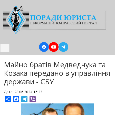
Перейти
до
основного
вмісту
Майно братів Медведчука та
Козака передано в управління
держави - СБУ
Дата: 28.06.2024 16:23
Share
Facebook
Telegram
Viber