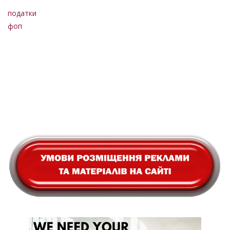
податки
фоп