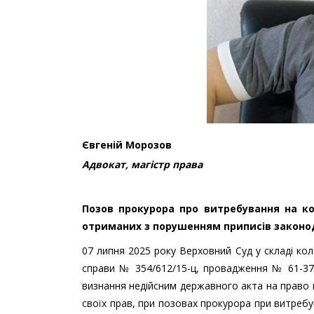
Євгеній Морозов
Адвокат, магістр права
Позов прокурора про витребування на ко
отриманих з порушенням приписів законод
07 липня 2025 року Верховний Суд у складі коле
справи № 354/612/15-ц, провадження № 61-3
визнання недійсним державного акта на право п
своїх прав, при позовах прокурора при витребу