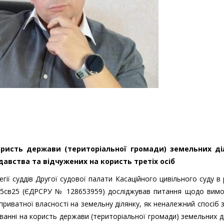
ристь держави (територіальної громади) земельних ді
авства та відчужених на користь третіх осіб
гії суддів Другої судової палати Касаційного цивільного суду в
75св25 (ЄДРСРУ № 128653959) досліджував питання щодо вимо
риватної власності на земельну ділянку, як неналежний спосіб 
ванні на користь держави (територіальної громади) земельних д