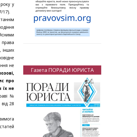
 року у
/17).
станнім
лодіння
ійсними
 права
, інших
повідне
ення не
Газета ПОРАДИ ЮРИСТА
озові,
ис про
 їх не
раві №
 від 28
 вимога
 статей