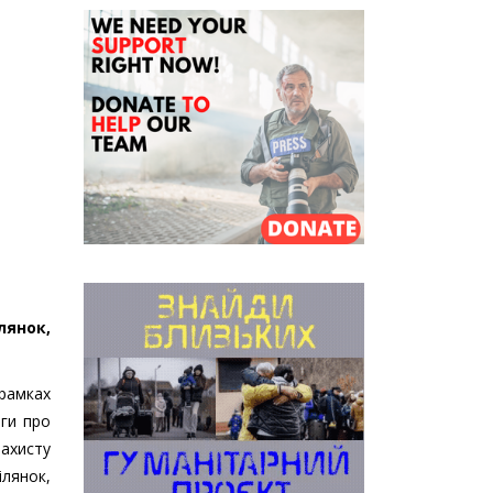
лянок,
 рамках
ги про
захисту
ілянок,