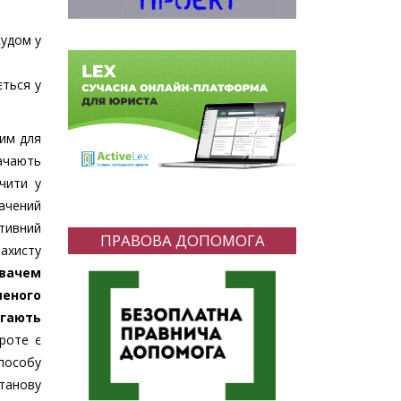
судом у
ється у
ним для
начають
чити у
бачений
тивний
ПРАВОВА ДОПОМОГА
захисту
ивачем
шеного
гають
роте є
способу
станову