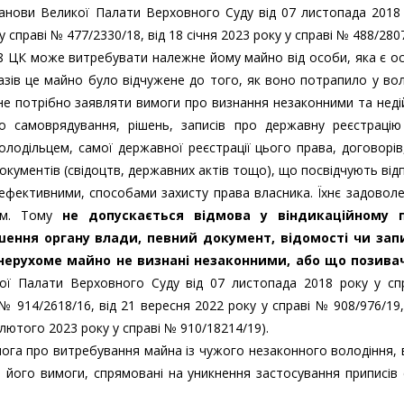
танови Великої Палати Верховного Суду від 07 листопада 2018
у справі № 477/2330/18, від 18 січня 2023 року у справі № 488/2807
8 ЦК може витребувати належне йому майно від особи, яка є о
разів це майно було відчужене до того, як воно потрапило у во
не потрібно заявляти вимоги про визнання незаконними та нед
о самоврядування, рішень, записів про державну реєстрацію
лодільцем, самої державної реєстрації цього права, договорів
окументів (свідоцтв, державних актів тощо), що посвідчують від
ефективними, способами захисту права власника. Їхнє задовол
ном. Тому
не допускається відмова у віндикаційному п
ішення органу влади, певний документ, відомості чи зап
нерухоме майно не визнані незаконними, або що позивач
кої Палати Верховного Суду від 07 листопада 2018 року у сп
 № 914/2618/16, від 21 вересня 2022 року у справі № 908/976/19,
 лютого 2023 року у справі № 910/18214/19).
мога про витребування майна із чужого незаконного володіння,
і його вимоги, спрямовані на уникнення застосування приписів