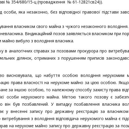
раві № 354/680/15-ц (провадження № 61-12821св24)).
 особи, яка незаконно, без відповідної правової підстави зав
ування власником свого майна з чужого незаконного володіння
невласника. Віндикаційний позов заявляється власником при по
и майно вибуло з володіння власника.
у в аналогічних справах за позовами прокурора про витребув
мельних ділянок, отриманих з порушенням приписів законодав
во висновувала, що набуття особою володіння нерухомим 
рацію права власності на нерухоме майно за цією особою. Якщ
ване за іншою особою, то належному способу захисту права від
цієї особи нерухомого майна. Метою такого позову є забезп
о він був позбавлений. У випадку позбавлення власника вол
є у внесенні запису про державну реєстрацію за власником
о витребування з володіння відповідача нерухомого майна є пі
прав на нерухоме майно запису про державну реєстрацію за по