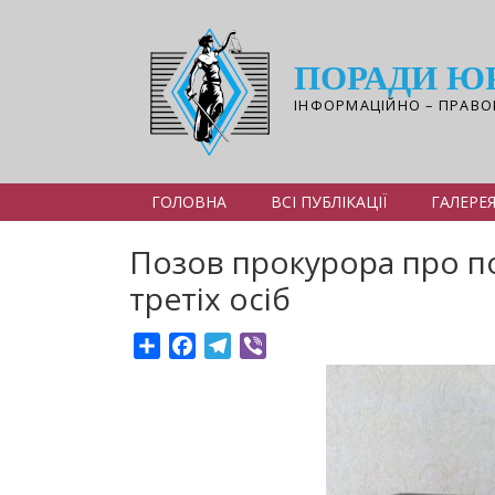
Перейти
до
основного
ПОРАДИ Ю
вмісту
ІНФОРМАЦІЙНО – ПРАВО
ГОЛОВНА
ВСІ ПУБЛІКАЦІЇ
ГАЛЕРЕ
Позов прокурора про по
третіх осіб
Share
Facebook
Telegram
Viber