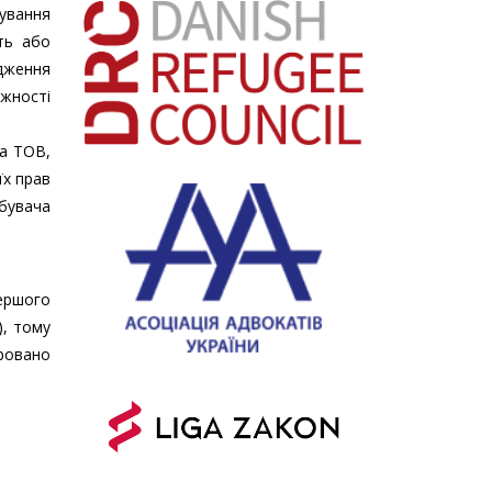
жування
сть або
дження
ожності
за ТОВ,
їх прав
бувача
ершого
), тому
ровано