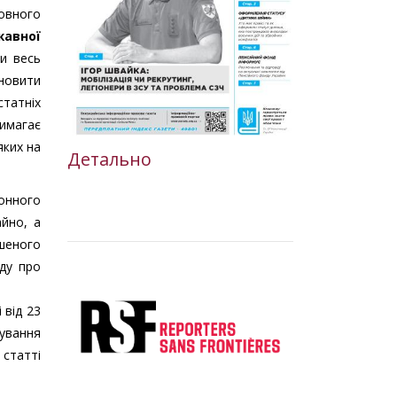
ховного
жавної
и весь
ановити
татніх
вимагає
яких на
Детально
конного
йно, а
ушеного
уду про
 від 23
бування
 статті