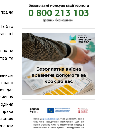
олоділа
. Тобто
рушенні
ання на
ства та
майном
о право
повідає
ечення
одіння
 права
дставою
зивачем