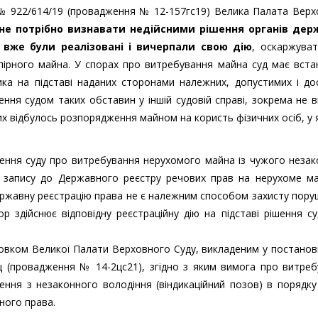
і № 922/614/19 (провадження № 12-157гс19) Велика Палата Вер
не потрібно визнавати недійсними рішення органів дер
 вже були реалізовані і вичерпали свою дію
, оскаржуват
пірного майна. У спорах про витребування майна суд має вст
ка на підставі наданих сторонами належних, допустимих і дос
ення судом таких обставин у іншій судовій справі, зокрема не 
их відбулось розпорядження майном на користь фізичних осіб, у 
шення суду про витребування нерухомого майна із чужого неза
го запису до Державного реєстру речових прав на нерухоме ма
ержавну реєстрацію права не є належним способом захисту пор
 здійснює відповідну реєстраційну дію на підставі рішення с
овком Великої Палати Верховного Суду, викладеним у постанові
ц (провадження № 14-2цс21), згідно з яким вимога про витре
ення з незаконного володіння (віндикаційний позов) в порядку
ного права.