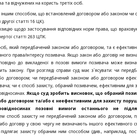
 та відчужених на користь третіх осіб.
с іншим способом, що встановлений договором або законом чи 
другої статті 16 ЦК).
зицію щодо застосування відповідних норм права, що врахову
ертої статті 263 ЦПК.
посіб, який передбачений законом або договором, та є ефектив
ного права/інтересу позивача. Якщо закон або договір не виз
дповідно до викладеної в позові вимоги позивача може визна
чить закону. При розгляді справи суд має з`ясувати: чи перед
або договором; чи передбачений законом або договором ефек
вача; чи є спосіб захисту, обраний позивачем, ефективним для 
овідносинах.
Якщо суд зробить висновок, що обраний поз
 або договором та/або є неефективним для захисту пору
вовідносинах позовні вимоги останнього не підля
ем спосіб захисту не передбачений законом або договором, п
 або договір у свою чергу не визначають іншого ефективного 
 підлягає захисту обраним ним способом (див., наприклад, по