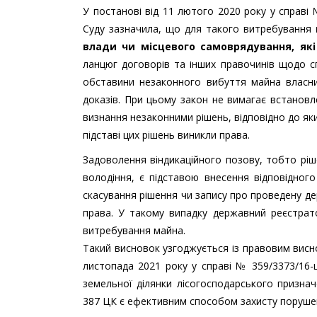
У постанові від 11 лютого 2020 року у справ
Суду зазначила, що для такого витребування
влади чи місцевого самоврядування, які
ланцюг договорів та інших правочинів щодо с
обставини незаконного вибуття майна власни
доказів. При цьому закон не вимагає встановл
визнання незаконними рішень, відповідно до як
підставі цих рішень виникли права.
Задоволення віндикаційного позову, тобто рі
володіння, є підставою внесення відповідно
скасування рішення чи запису про проведену д
права. У такому випадку державний реєстратор
витребування майна.
Такий висновок узгоджується із правовим висн
листопада 2021 року у справі № 359/3373/16-
земельної ділянки лісогосподарського признач
387 ЦК є ефективним способом захисту поруше