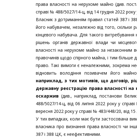
права власності на нерухоме майно (див. пос
справі № 488/5027/14-ц, від 14 грудня 2022 року 
Власник з дотриманням правил статей 387 і 38
його набувачем, незалежно від того, скільки 
кінцевого набувача. Для такого витребування 
рішень органів державної влади чи місцевог
власності на нерухоме майно за незаконним во
правочинів щодо спірного майна, і тим більше д
право. Такі вимоги є неналежними, зокрема не
відновить володіння позивачем його май
наприклад, з тих мотивів, що договір, р
державну реєстрацію права власності на 
оскаржив
(див., наприклад, постанови Вели
488/5027/14-ц, від 06 липня 2022 року у справі
вересня 2022 року у справі № 483/448/20, від 15
У тих випадках, коли має бути застосована ви
власника про визнання права власності чи інш
387 і 388 ЦК, є неефективними.