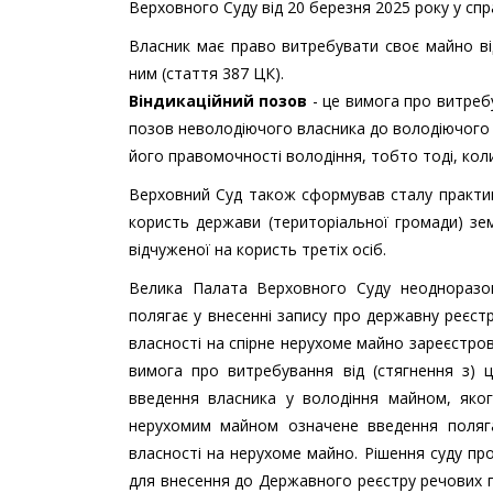
Верховного Суду від 20 березня 2025 року у сп
Власник має право витребувати своє майно від
ним (стаття 387 ЦК).
Віндикаційний позов
- це вимога про витреб
позов неволодіючого власника до володіючого 
його правомочності володіння, тобто тоді, кол
Верховний Суд також сформував сталу практик
користь держави (територіальної громади) зе
відчуженої на користь третіх осіб.
Велика Палата Верховного Суду неодноразо
полягає у внесенні запису про державну реєст
власності на спірне нерухоме майно зареєстро
вимога про витребування від (стягнення з) 
введення власника у володіння майном, яког
нерухомим майном означене введення поляга
власності на нерухоме майно. Рішення суду пр
для внесення до Державного реєстру речових 