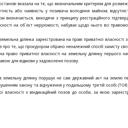
останові вказала на те, що визначальним критерієм для розме
утність або наявність у позивача володіння майном; відсутні
ом визначається, виходячи з принципу реєстраційного підтвер
сності на об`єкт нерухомості, набуває щодо нього всі правом
земельна ділянка зареєстрована на праві приватної власності 
в про те, що прокурором обрано неналежний спосіб захисту сво
на право приватної власності на земельну ділянку першого на
ставою для відмови у задоволенні позову.
на земельну ділянку порушує не сам державний акт на землю п
орушенням закону та відчуження у подальшому третій особі (ТОВ
ї власності є віндикаційний позов до особи, за якою зареєст