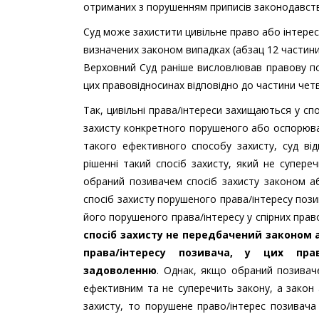
отриманих з порушенням приписів законодавства
Суд може захистити цивільне право або інтере
визначених законом випадках (абзац 12 частини 
Верховний Суд раніше висловлював правову по
цих правовідносинах відповідно до частини четв
Так, цивільні права/інтереси захищаються у с
захисту конкретного порушеного або оспорюва
такого ефективного способу захисту, суд ві
рішенні такий спосіб захисту, який не супере
обраний позивачем спосіб захисту законом 
спосіб захисту порушеного права/інтересу пози
його порушеного права/інтересу у спірних прав
спосіб захисту не передбачений законом
права/інтересу позивача, у цих пра
задоволенню
. Однак, якщо обраний позивач
ефективним та не суперечить закону, а закон
захисту, то порушене право/інтерес позивача