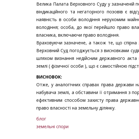
Велика Палата Верховного Суду у зазначеній п
віндикаційного та негаторного позовів є відс
наявність в особи володіння нерухомим майн
володіння; особа, до якої перейшло право вла
власника, включаючи право володіння.
Враховуючи зазначене, а також те, що спірна 
Верховний Суд погоджується з висновками суді
шляхом визнання недійсним державного акта 
землі ( фізичної особи ), що є самостійною під
ВИСНОВОК:
Отже, у аналогічних справах права держави 
набувача землі, а обставини її отримання з п
ефективним способом захисту права державно
право власності на земельну ділянку.
блог
земельні спори