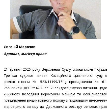
Євгеній Морозов
Адвокат, магістр права
21 травня 2026 року Верховний Суд у складі колегії суддів
Третьої судової палати Касаційного цивільного суду в
рамках справи № 523/11199/16-ц, провадження № 61-
7663св25 (ЄДРСРУ № 136697365) досліджував питання щодо
книжного володіння нерухомим майном та особливостей
пред’явлення віндикаційного позову з подальшим внесенням
відповідного запису до Державного реєстру речових прав