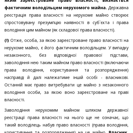
яким зареєстроване право власності, визнається
фактичним володільцем нерухомого майна.
Державна
реєстрація права власності на нерухоме майно створює
спростовувану презумпцію наявності в суб`єкта і права
володіння цим майном (як складової права власності).
(!)
Отже, особа, за якою зареєстроване право власності на
нерухоме майно, є його фактичним володільцем. У випадку
незаконного, без відповідної правової підстави,
заволодіння нею таким майном право власності (включаючи
права володіння, користування та розпорядження)
насправді й далі належатиме іншій особі - власникові.
Останній має право витребувати це майно з незаконного
володіння особи, за якою воно зареєстроване на праві
власності.
Заволодіння нерухомим майном шляхом державної
реєстрації права власності на нього ще не означає, що
такий володілець набув право власності (права володіння,
користування та розпорядження) на це майно.
Власник,