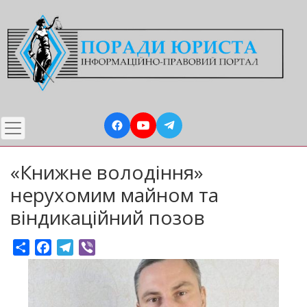
Перейти
до
основного
вмісту
«Книжне володіння»
нерухомим майном та
віндикаційний позов
Share
Facebook
Telegram
Viber