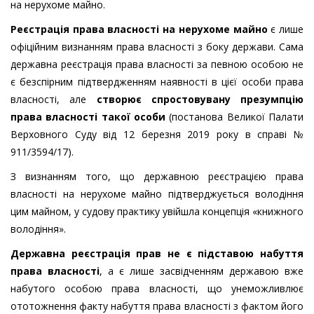
на нерухоме майно.
Реєстрація права власності на нерухоме майно
є лише
офіційним визнанням права власності з боку держави. Сама
державна реєстрація права власності за певною особою не
є безспірним підтвердженням наявності в цієї особи права
власності, але
створює спростовувану презумпцію
права власності такої особи
(постанова Великої Палати
Верховного Суду від 12 березня 2019 року в справі №
911/3594/17).
З визнанням того, що державною реєстрацією права
власності на нерухоме майно підтверджується володіння
цим майном, у судову практику увійшла концепція «книжного
володіння».
Державна реєстрація прав не є підставою набуття
права власності
, а є лише засвідченням державою вже
набутого особою права власності, що унеможливлює
ототожнення факту набуття права власності з фактом його