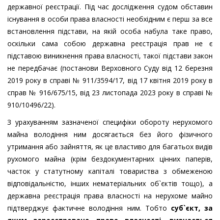
державної реєстрації. Під час дослідження судом обставин
існування в особи права власності необхідним є перш за все
встановлення підстави, на якій особа набула таке право,
оскільки сама собою державна реєстрація прав не є
підставою виникнення права власності, такої підстави закон
не передбачає (постанови Верховного Суду від 12 березня
2019 року в справі № 911/3594/17, від 17 квітня 2019 року в
справ № 916/675/15, від 23 листопада 2023 року в справі №
910/10496/22).
З урахуванням зазначеної специфіки обороту нерухомого
майна володіння ним досягається без його фізичного
утримання або зайняття, як це властиво для багатьох видів
рухомого майна (крім бездокументарних цінних паперів,
часток у статутному капіталі товариства з обмеженою
відповідальністю, інших нематеріальних об`єктів тощо), а
державна реєстрація права власності на нерухоме майно
підтверджує фактичне володіння ним. Тобто
суб`єкт, за