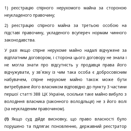
1) реєстрацію спірного нерухомого майна за стороною
неукладеного правочину;
2) реєстрацію спірного майна за третьою особою на
підставі правочину, укладеного всупереч нормам чинного
законодавства.
У разі якщо спірне нерухоме майно надалі відчужене за
відплатним договором, і сторона цього договору не знала і
не могла знати про відсутність у продавця права його
відчужувати, у зв`язку із чим така особа є добросовісним
набувачем, спірне нерухоме майно також може бути
витребуване його власником відповідно до пункту 3 частини
першої статті 388 ЦК України, оскільки таке майно вибуло з
володіння власника (законного володільця) не з його волі
(за неукладеним правочином).
(!)
Якщо суд дійде висновку, що право власності було
порушено та підлягає поновленню, державний реєстратор