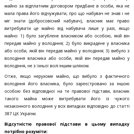
майно за відплатним договором придбане в особи, яка не
мала права його відчужувати, про що набувач не знав і не
міг знати (добросовісний набувач), власник має право
витребувати це майно від набувача лише у разі, якщо
майно: 1) було загублене власником або особою, якій він
передав майно у володіння; 2) було викрадене у власника
або особи, якій він передав майно у володіння; 3) вибуло з
володіння власника або особи, якій він передав майно у
володіння, не з їхньої волі іншим шляхом.
Отже, якщо нерухоме майно, що вибуло з фактичного
володіння його власника, було зареєстровано за іншою
особою без відповідної на те правової підстави, власник
такого майна може витребувати його із чужого
незаконного володіння у всіх випадках відповідно до статті
387 ЦК України.
Відсутністю правової підстави в цьому випадку
потрібно розуміти: