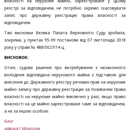
власності на нерухоме майно, зареєстроване у цьому
реєстрі за відповідачем, не потрібно окремо скасовувати
запис про державну реєстрацію права власності за
відповідачем.
Такі висновки Велика Палата Верховного Суду зробила,
зокрема, у пунктах 95-99 постанови від 07 листопада 2018
року у справі № 488/5027/14-ц.
ВИСНОВОК:
Отже, судове рішення про витребування з незаконного
володіння відповідача нерухомого майна є підставою для
внесення до Державного реєстру речових прав на нерухоме
майно запису про державну реєстрацію за позивачем права
власності на нерухоме майно виключно у разі, якщо право
власності на це майно зареєстроване саме за відповідачем,
а не за іншою особою.
блог
адвокат Морозов