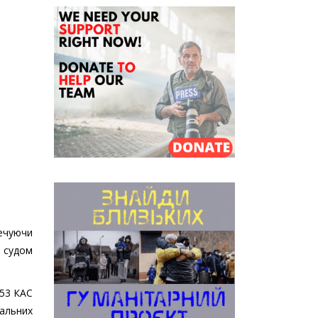
речуючи
м судом
353 КАС
уальних