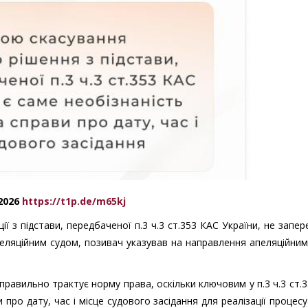
.2026
https://t1p.de/m65kj
ї з підстави, передбаченої п.3 ч.3 ст.353 КАС України, не запе
пеляційним судом, позивач указував на направлення апеляційни
правильно трактує норму права, оскільки ключовим у п.3 ч.3 ст.
 про дату, час і місце судового засідання для реалізації процес