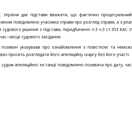
АС України дає підстави вважати, що фактично процесуальний
чином повідомлено учасника справи про розгляд справи, а з реа
судового рішення з підстави, передбаченої п.3 ч.3 ст.353 КАС У
час і місце судового засідання.
у позивач указуваав про ознайомлення з повісткою та неможл
ивач просить розглядати його апеляційну скаргу без його участі.
удом апеляційної інстанції повідомлено позивача про дату, час 