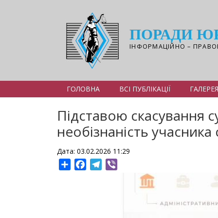
Перейти
до
основного
ПОРАДИ Ю
вмісту
ІНФОРМАЦІЙНО – ПРАВО
ГОЛОВНА
ВСІ ПУБЛІКАЦІЇ
ГАЛЕРЕ
Підставою скасування су
необізнаність учасника 
Дата: 03.02.2026 11:29
Share
Facebook
Telegram
Viber