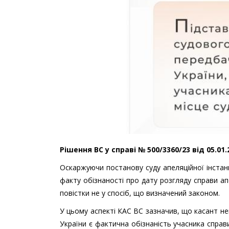
Рішення ВС у справі № 500/3360/23 від 05.01
Оскаржуючи постанову суду апеляційної інстанці
факту обізнаності про дату розгляду справи а
повістки не у спосіб, що визначений законом.
У цьому аспекті КАС ВС зазначив, що касант не
України є фактична обізнаність учасника справи