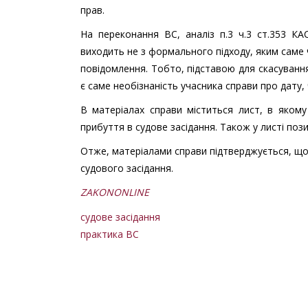
прав.
На переконання ВС, аналіз п.3 ч.3 ст.353 К
виходить не з формального підходу, яким саме 
повідомлення. Тобто, підставою для скасування 
є саме необізнаність учасника справи про дату, 
В матеріалах справи міститься лист, в яком
прибуття в судове засідання. Також у листі поз
Отже, матеріалами справи підтверджується, що с
судового засідання.
ZAKONONLINE
судове засідання
практика ВС