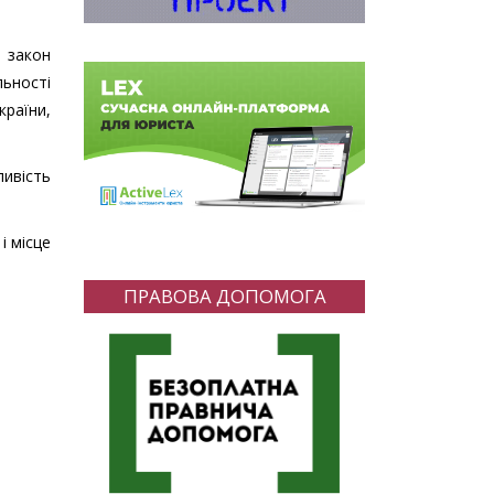
 закон
льності
країни,
ивість
і місце
ПРАВОВА ДОПОМОГА