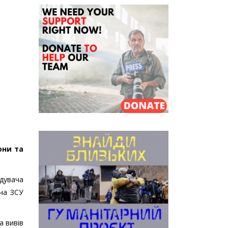
они та
ндувача
ча ЗСУ
а вивів