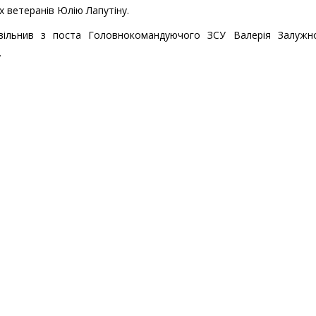
х ветеранів Юлію Лапутіну.
вільнив з поста Головнокомандуючого ЗСУ Валерія Залужн
.