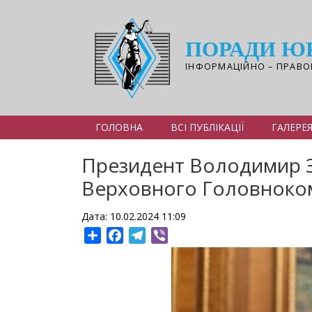
Перейти
до
основного
ПОРАДИ Ю
вмісту
ІНФОРМАЦІЙНО – ПРАВО
ГОЛОВНА
ВСІ ПУБЛІКАЦІЇ
ГАЛЕРЕ
Президент Володимир Зе
Верховного Головноко
Дата: 10.02.2024 11:09
Share
Facebook
Telegram
Viber