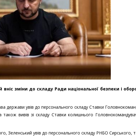
вніс зміни до складу Ради національної безпеки і обор
лава держави увів до персонального складу Ставки Головнокома
 а також вивів зі складу Ставки колишнього Головнокомандува
ого, Зеленський увів до персонального складу РНБО Сирського, т