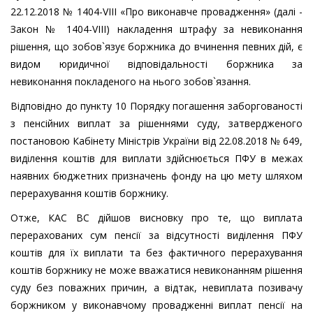
22.12.2018 № 1404-VIII «Про виконавче провадження» (далі -
Закон № 1404-VIII) накладення штрафу за невиконання
рішення, що зобов`язує боржника до вчинення певних дій, є
видом юридичної відповідальності боржника за
невиконання покладеного на нього зобов`язання.
Відповідно до пункту 10 Порядку погашення заборгованості
з пенсійних виплат за рішеннями суду, затвердженого
постановою Кабінету Міністрів України від 22.08.2018 № 649,
виділення коштів для виплати здійснюється ПФУ в межах
наявних бюджетних призначень фонду на цю мету шляхом
перерахування коштів боржнику.
Отже, КАС ВС дійшов висновку про те, що виплата
перерахованих сум пенсії за відсутності виділення ПФУ
коштів для їх виплати та без фактичного перерахування
коштів боржнику не може вважатися невиконанням рішення
суду без поважних причин, а відтак, невиплата позивачу
боржником у виконавчому провадженні виплат пенсії на