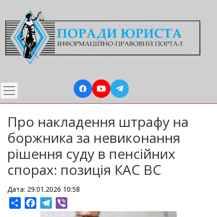
Перейти
до
основного
вмісту
Про накладення штрафу на
боржника за невиконання
рішення суду в пенсійних
спорах: позиція КАС ВС
Дата: 29.01.2026 10:58
Share
Facebook
Telegram
Viber