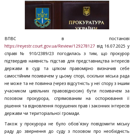
ВПВС в постанові
https://reyestr.court.gov.ua/Review/129278127
від 16.07.2025 у
справі № 910/2389/23 погодилась з тим, що прокурор
підтвердив наявність підстав для представництва інтересів
держави в суді та цілком правомірно визначив себе
самостійним позивачем у цьому спорі, оскільки міська рада
не може та не повинна (через відсутність у неї спору з іншим
учасником цивільних правовідносин) бути позивачем за
позовом прокурора, спрямованим на оспорювання її
рішення та відновлення порушених прав і законних інтересів
держави чи територіальної громади.
Також у прокурора не було обов`язку повідомити міську
раду до звернення до суду з позовом про необхідність