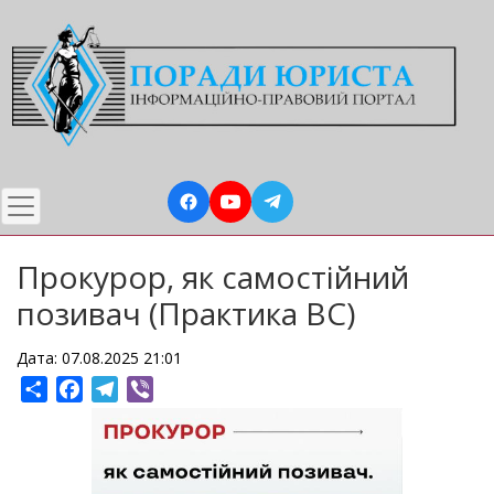
Перейти
до
основного
вмісту
Прокурор, як самостійний
позивач (Практика ВС)
Дата: 07.08.2025 21:01
Share
Facebook
Telegram
Viber