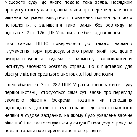
місцевого суду, до якого подана така заява. Наслідком
пропуску строку для подання заяви про перегляд заочного
рішення за умови відсутності поважних причин для його
поновлення, є залишення такої заяви без розгляду на
підставі ч. 2 ст. 126 ЦПК України, а не без задоволення.
Тим самим ВПВС повернулася до такого варіанту
тлумачення норм процесуального права, який послідовно
використовувався судами з моменту запровадження
інституту заочного розгляду справи, що є підставою для
відступу від попереднього висновків. Нові висновки:
- передбачені ч. 3 ст. 287 ЦПК України повноваження суду
першої інстанції стосуються саме суті заяви про перегляд
заочного рішення (зокрема, подання чи неподання
відповідачем доказів по суті справи і доказів поважності
неявки в судове засідання, на якому було ухвалене заочне
рішення) і не застосовуються у ситуації пропуску строку на
подання заяви про перегляд заочного рішення;