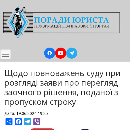
Перейти
до
основного
вмісту
Щодо повноважень суду при
розгляді заяви про перегляд
заочного рішення, поданої з
пропуском строку
Дата: 19.06.2024 19:25
Share
Facebook
Telegram
Viber