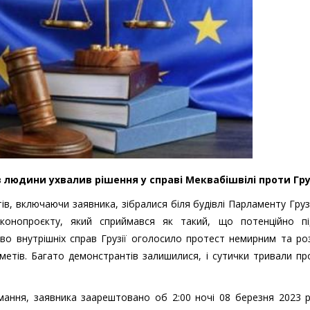
в людини ухвалив рішення у справі Меквабішвілі проти Груз
ів, включаючи заявника, зібралися біля будівлі Парламенту Груз
конопроєкту, який сприймався як такий, що потенційно пі
тво внутрішніх справ Грузії оголосило протест немирним та ро
етів. Багато демонстрантів залишилися, і сутички тривали п
мання, заявника заарештовано об 2:00 ночі 08 березня 2023 