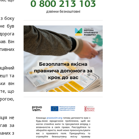
 з боку
 не був
 дорога
ав. Він
ктивних
яційний
решт та
ки він
 те, що
рогою,
іція не
гав за
заних з