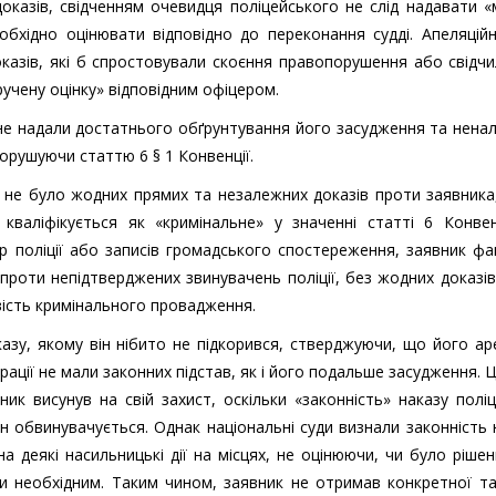
доказів, свідченням очевидця поліцейського не слід надавати 
еобхідно оцінювати відповідно до переконання судді. Апеляцій
казів, які б спростовували скоєння правопорушення або свідч
ручену оцінку» відповідним офіцером.
 не надали достатнього обґрунтування його засудження та нен
орушуючи статтю 6 § 1 Конвенції.
 не було жодних прямих та незалежних доказів проти заявника
 кваліфікується як «кримінальне» у значенні статті 6 Конвен
мер поліції або записів громадського спостереження, заявник ф
проти непідтверджених звинувачень поліції, без жодних доказів
ивість кримінального провадження.
азу, якому він нібито не підкорився, стверджуючи, що його а
ації не мали законних підстав, як і його подальше засудження. 
к висунув на свій захист, оскільки «законність» наказу поліц
н обвинувачується. Однак національні суди визнали законність 
на деякі насильницькі дії на місцях, не оцінюючи, чи було ріше
ги необхідним. Таким чином, заявник не отримав конкретної та