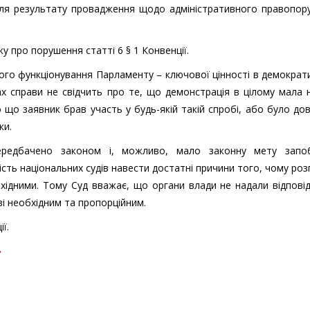
 для результату провадження щодо адміністративного правопо
 про порушення статті 6 § 1 Конвенції.
ого функціонування Парламенту – ключової цінності в демокра
лах справи не свідчить про те, що демонстрація в цілому мала 
 що заявник брав участь у будь-якій такій спробі, або було до
ки.
редбачено законом і, можливо, мало законну мету запоб
ть національних судів навести достатні причини того, чому розгі
хідними. Тому Суд вважає, що органи влади не надали відпові
ві необхідним та пропорційним.
ї.
»