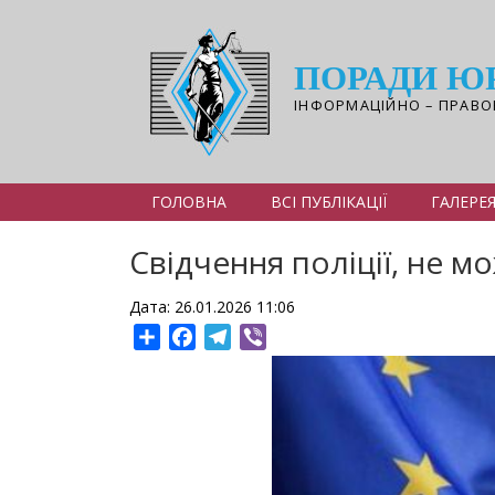
Перейти
до
основного
ПОРАДИ Ю
вмісту
ІНФОРМАЦІЙНО – ПРАВО
ГОЛОВНА
ВСІ ПУБЛІКАЦІЇ
ГАЛЕРЕ
Свідчення поліції, не 
Дата: 26.01.2026 11:06
Share
Facebook
Telegram
Viber