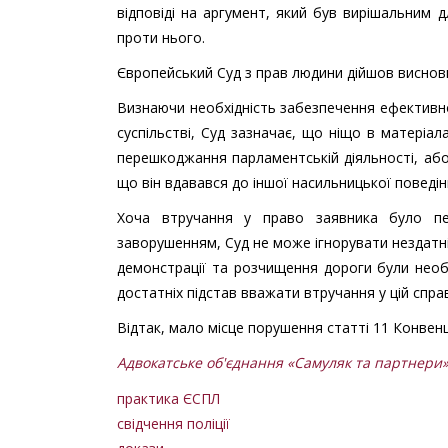
відповіді на аргумент, який був вирішальним
проти нього.
Європейський Суд з прав людини дійшов висновку
Визнаючи необхідність забезпечення ефективн
суспільстві, Суд зазначає, що ніщо в матеріа
перешкоджання парламентській діяльності, або
що він вдавався до іншої насильницької поведін
Хоча втручання у право заявника було пе
заворушенням, Суд не може ігнорувати нездатніс
демонстрації та розчищення дороги були необ
достатніх підстав вважати втручання у цій спра
Відтак, мало місце порушення статті 11 Конвенці
Адвокатське об'єднання «Самуляк та партнери
практика ЄСПЛ
свідчення поліції