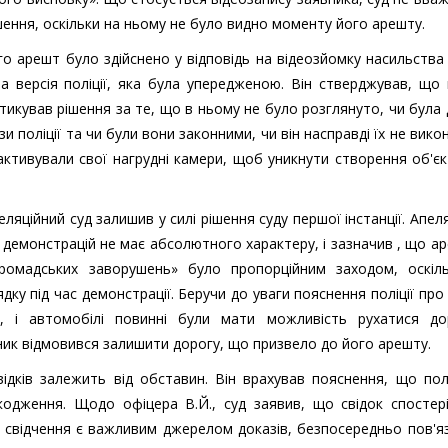
ення, оскільки на ньому не було видно моменту його арешту.
о арешт було здійснено у відповідь на відеозйомку насильства
а версія поліції, яка була упередженою. Він стверджував, що
тикував рішення за те, що в ньому не було розглянуто, чи була
 поліції та чи були вони законними, чи він насправді їх не викон
ктивували свої нагрудні камери, щоб уникнути створення об'є
еляційний суд залишив у силі рішення суду першої інстанції. Апел
 демонстрацій не має абсолютного характеру, і зазначив , що а
ромадських заворушень» було пропорційним заходом, оскіль
дку під час демонстрації. Беручи до уваги пояснення поліції про
у, і автомобілі повинні були мати можливість рухатися до
ник відмовився залишити дорогу, що призвело до його арешту.
відків залежить від обставин. Він врахував пояснення, що пол
кодження. Щодо офіцера В.Й., суд заявив, що свідок спостері
го свідчення є важливим джерелом доказів, безпосередньо пов'я