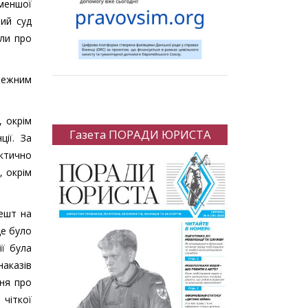
«меншої
ний суд
или про
алежним
, окрім
Газета ПОРАДИ ЮРИСТА
ції. За
актично
, окрім
решт на
Це було
ії була
наказів
ння про
 чіткої