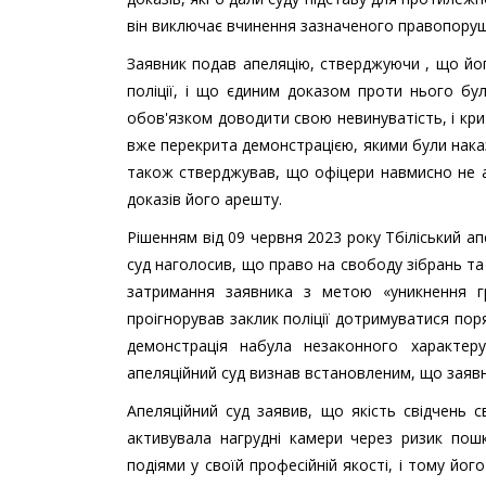
він виключає вчинення зазначеного правопоруш
Заявник подав апеляцію, стверджуючи , що йог
поліції, і що єдиним доказом проти нього бул
обов'язком доводити свою невинуватість, і кри
вже перекрита демонстрацією, якими були накази
також стверджував, що офіцери навмисно не а
доказів його арешту.
Рішенням від 09 червня 2023 року Тбіліський ап
суд наголосив, що право на свободу зібрань та
затримання заявника з метою «уникнення г
проігнорував заклик поліції дотримуватися поря
демонстрація набула незаконного характер
апеляційний суд визнав встановленим, що заяв
Апеляційний суд заявив, що якість свідчень с
активувала нагрудні камери через ризик пош
подіями у своїй професійній якості, і тому йо