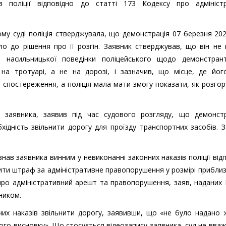
в поліції відповідно до статті 173 Кодексу про адміністр
кому суді поліція стверджувала, що демонстрація 07 березня 20
о до рішення про її розгін. Заявник стверджував, що він не
м насильницької поведінки поліцейського щодо демонстрант
на тротуарі, а не на дорозі, і зазначив, що місце, де йог
спостереження, а поліція мала мати змогу показати, як розго
ав заявника, заявив під час судового розгляду, що демонст
дність звільнити дорогу для проїзду транспортних засобів. 
знав заявника винним у невиконанні законних наказів поліції від
тити штраф за адміністративне правопорушення у розмірі прибли
про адміністративний арешт та правопорушення, заяв, наданих 
ником.
них наказів звільнити дорогу, заявивши, що «не було надано 
ного висновку». Що стосується відеозапису заявника, суд не вва