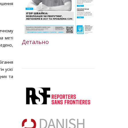
рушення
тичному
на меті
Детально
ведено,
ігання
н усієї
дних та