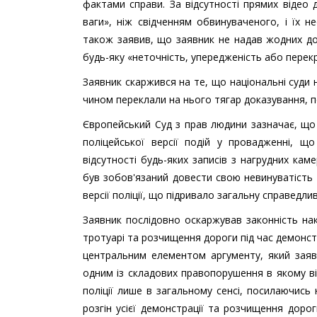
фактами справи. За відсутності прямих відео 
ваги», ніж свідченням обвинуваченого, і їх н
також заявив, що заявник не надав жодних до
будь-яку «неточність, упередженість або перек
Заявник скаржився на те, що національні суди
чином переклали на нього тягар доказування, п
Європейський Суд з прав людини зазначає, що
поліцейської версії подій у провадженні, що
відсутності будь-яких записів з нагрудних ка
був зобов'язаний довести свою невинуватість 
версії поліції, що підривало загальну справедл
Заявник послідовно оскаржував законність нак
тротуарі та розчищення дороги під час демонстр
центральним елементом аргументу, який заявни
одним із складових правопорушення в якому ві
поліції лише в загальному сенсі, посилаючись 
розгін усієї демонстрації та розчищення доро