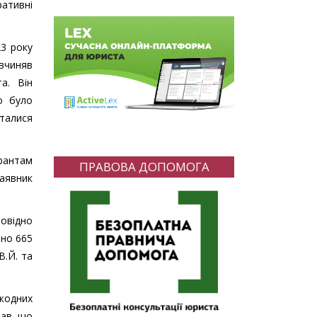
ативні
23 року
 вчиняв
а. Він
о було
рталися
рантам
ПРАВОВА ДОПОМОГА
Заявник
повідно
зно 665
В.Й. та
жодних
жав, що