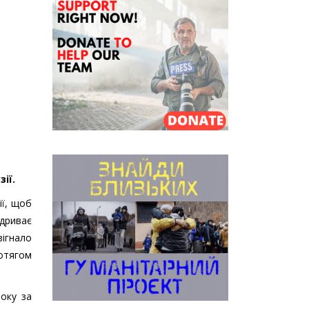
ії.
ії, щоб
дриває
зігнало
ротягом
року за