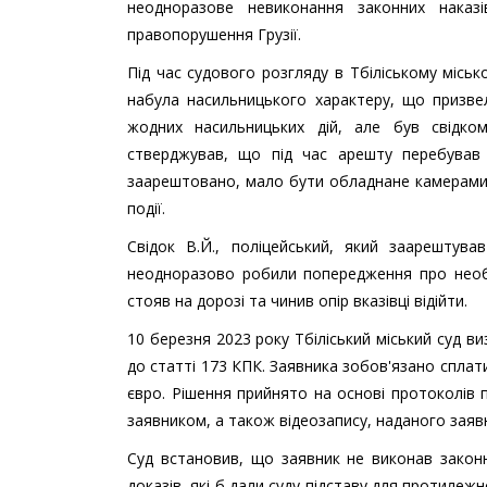
неодноразове невиконання законних наказі
правопорушення Грузії.
Під час судового розгляду в Тбіліському місь
набула насильницького характеру, що призвел
жодних насильницьких дій, але був свідко
стверджував, що під час арешту перебував 
заарештовано, мало бути обладнане камерами 
події.
Свідок В.Й., поліцейський, який заарештув
неодноразово робили попередження про необхі
стояв на дорозі та чинив опір вказівці відійти.
10 березня 2023 року Тбіліський міський суд ви
до статті 173 КПК. Заявника зобов'язано спла
євро. Рішення прийнято на основі протоколів 
заявником, а також відеозапису, наданого заяв
Суд встановив, що заявник не виконав закон
доказів, які б дали суду підставу для протилеж