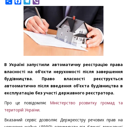
Share
Facebook
Telegram
Viber
В Україні запустили автоматичну реєстрацію права
власності на об’єкти нерухомості після завершення
будівництва. Право власності реєструється
автооматично після введення обʼєкта будівництва в
експлуатацію без участі державного реєстратора.
Про це повідомляє
Міністерство розвитку громад та
територій України
.
Вказаний сервіс дозволяє Держреєстру речових прав на
нерухоме майно (ДРРП) отримувати від Єдиної державної