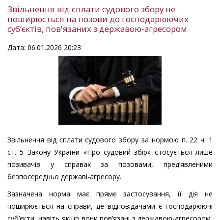
Звільнення від сплати судового збору не
поширюється на позови до господарюючих
суб’єктів, пов'язаних з державою-агресором
Дата: 06.01.2026 20:23
Звільнення від сплати судового збору за нормою п. 22 ч. 1
ст. 5 Закону України «Про судовий збір» стосується лише
позивачів у справах за позовами, пред’явленими
безпосередньо державі-агресору.
Зазначена норма має пряме застосування, її дія не
поширюється на справи, де відповідачами є господарюючі
суб’єкти, навіть якщо вони пов’язані з державою-агресором,