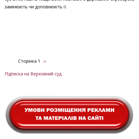
замінюють чи доповнюють її.
Сторінка 1
Наступна
››
Розбивка
сторінка
на
Підписка на Верховний суд
сторінки