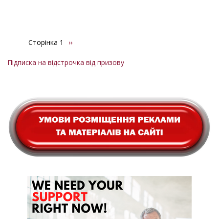
Сторінка 1
Наступна
››
Розбивка
сторінка
на
Підписка на відстрочка від призову
сторінки