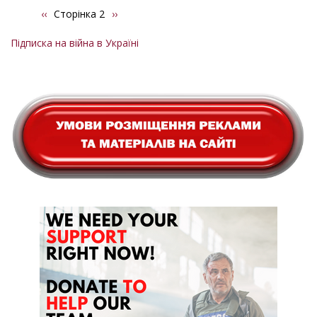
Попередня
‹‹
Сторінка 2
Наступна
››
Розбивка
сторінка
сторінка
на
Підписка на війна в Україні
сторінки