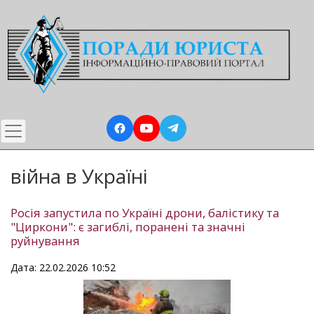
Перейти
до
основного
вмісту
війна в Україні
Росія запустила по Україні дрони, балістику та
"Циркони": є загиблі, поранені та значні
руйнування
Дата: 22.02.2026 10:52