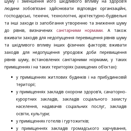
шуму і зменшення його шкідливого впливу на здоров’я
людини зобов’язані здійснювати відповідні організаційні,
господарські, технічні, технологічні, архітектурно-будівельні
та інші заходи із запобігання утворенню та зниження шуму
до рівнів, визначених
санітарними нормами
. А також
вживати заходів для недопущення перевищення рівнів шуму
та шкідливого впливу інших фізичних факторів; вживати
заходів для недопущення упродовж доби перевищення
рівнів шуму, встановлених санітарними нормами, у таких
приміщеннях і на таких територіях (захищених об’єктах):
у приміщеннях житлових будинків і на прибудинковій
території;
у приміщеннях закладів охорони здоров’я, санаторно-
курортних закладів, закладів соціального захисту
населення, надавачів соціальних послуг, закладів
освіти, культури;
у приміщеннях готелів і гуртожитків;
у приміщеннях закладів громадського харчування,