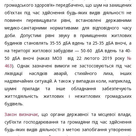
громадського здоров’я» передбачено, що шум на захищених
об’єктах під час здійснення будь-яких видів діяльності не
повинен перевищувати рівні, встановлені державними
медико-санітарними нормативами для відповідного часу
доби. Допустимі рівні звуку в приміщеннях житлових
будинків становлять 35-55 дБА вдень та 25-35 дБА вночі, а
на території житлової забудови — 50-60 дБА вдень та 40-
50 дБА вночі (наказ МОЗ від 22 лютого 2019 року
№
463
). Однак зазначені вимоги не застосовуються під час
ліквідації наслідків аварій, стихійного лиха, інших
надзвичайних ситуацій. А також у випадках коли, наприклад,
шумні прилади та інше обладнання забезпечують
життєдіяльність житлових і нежитлових громадських
будівель.
Закон визначає
, що органи державної та місцевої влади,
суб’єкти господарювання та громадяни під час здійснення
будь-яких видів діяльності з метою запобігання утворенню