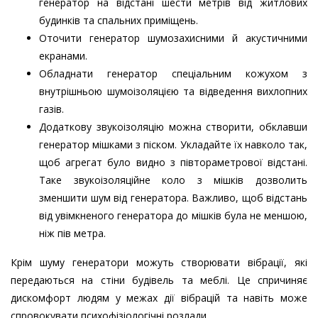
генератор на відстані шести метрів від житлових
будинків та спальних приміщень.
Оточити генератор шумозахисними й акустичними
екранами.
Обладнати генератор спеціальним кожухом з
внутрішньою шумоізоляцією та відведення вихлопних
газів.
Додаткову звукоізоляцію можна створити, обклавши
генератор мішками з піском. Укладайте їх навколо так,
щоб агрегат було видно з півтораметрової відстані.
Таке звукоізоляційне коло з мішків дозволить
зменшити шум від генератора. Важливо, щоб відстань
від увімкненого генератора до мішків була не меншою,
ніж пів метра.
Крім шуму генератори можуть створювати вібрації, які
передаються на стіни будівель та меблі. Це спричиняє
дискомфорт людям у межах дії вібрацій та навіть може
спровокувати психофізіологічні розлади.