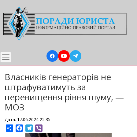
Перейти
до
основного
вмісту
Власників генераторів не
штрафуватимуть за
перевищення рівня шуму, —
МОЗ
Дата: 17.06.2024 22:35
Share
Facebook
Telegram
Viber