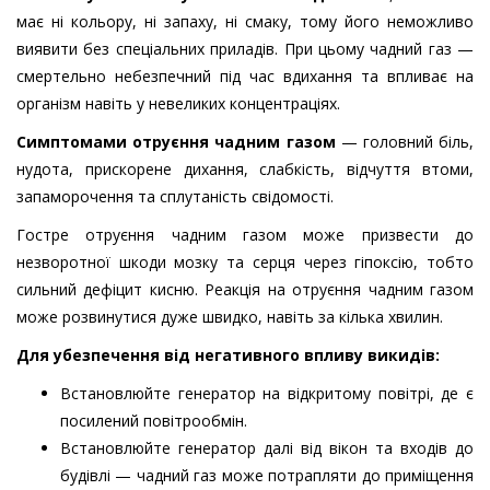
має ні кольору, ні запаху, ні смаку, тому його неможливо
виявити без спеціальних приладів. При цьому чадний газ —
смертельно небезпечний під час вдихання та впливає на
організм навіть у невеликих концентраціях.
Симптомами отруєння чадним газом
— головний біль,
нудота, прискорене дихання, слабкість, відчуття втоми,
запаморочення та сплутаність свідомості.
Гостре отруєння чадним газом може призвести до
незворотної шкоди мозку та серця через гіпоксію, тобто
сильний дефіцит кисню. Реакція на отруєння чадним газом
може розвинутися дуже швидко, навіть за кілька хвилин.
Для убезпечення від негативного впливу викидів:
Встановлюйте генератор на відкритому повітрі, де є
посилений повітрообмін.
Встановлюйте генератор далі від вікон та входів до
будівлі — чадний газ може потрапляти до приміщення