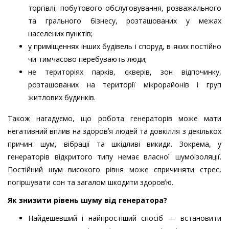
торгівлі, побутового обслуговування, розважального
та грального бізнесу, розташованих у межах
населених пунктів;
у приміщеннях інших будівель і споруд, в яких постійно
чи тимчасово перебувають люди;
не територіях парків, скверів, зон відпочинку,
розташованих на території мікрорайонів і груп
житлових будинків.
Також нагадуємо, що робота генераторів може мати
негативний вплив на здоровʼя людей та довкілля з декількох
причин: шум, вібрації та шкідливі викиди. Зокрема, у
генераторів відкритого типу немає власної шумоізоляції.
Постійний шум високого рівня може спричиняти стрес,
погіршувати сон та загалом шкодити здоровʼю.
Як знизити рівень шуму від генератора?
Найдешевший і найпростіший спосіб — встановити