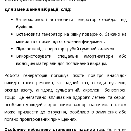
Для зменшення вібрації, слід:
За можливості встановити генератор якнайдалі від
будівель.
Встановити генератор на рівну поверхню, бажано на
міцний та стійкий підготовлений фундамент.
Підкласти під генератор грубий гумовий килимок.
Використовувати спеціальні амортизатори або
ізоляційні матеріали для поглинання вібрацій.
Робота генераторів погіршує якість повітря внаслідок
викидів таких речовин, як чадний газ, оксиди вуглецю,
оксиди азоту, ангідрид сульфатний, акролеїн, бензопірен
тощо. Це негативно впливає на здоровʼя легень та серця,
особливо у людей з хронічними захворюваннями, а також
може призвести до отруєння, особливо в замкнених або
погано провітрюваних приміщеннях.
Особливу небезпеку становить чадний газ
, бо він не