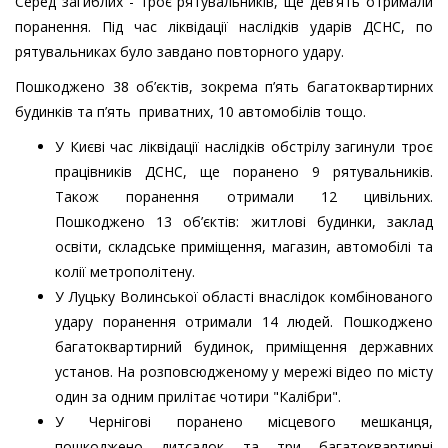
Серед загиблих - троє рятувальників, ще дев’ять отримали
поранення. Під час ліквідації наслідків ударів ДСНС, по
рятувальниках було завдано повторного удару.
Пошкоджено 38 об’єктів, зокрема п’ять багатоквартирних
будинків та п’ять приватних, 10 автомобілів тощо.
У Києві час ліквідації наслідків обстрілу загинули троє
працівників ДСНС, ще поранено 9 рятувальників.
Також поранення отримали 12 цивільних.
Пошкоджено 13 об’єктів: житлові будинки, заклад
освіти, складське приміщення, магазин, автомобілі та
колії метрополітену.
У Луцьку Волинської області внаслідок комбінованого
удару поранення отримали 14 людей. Пошкоджено
багатоквартирний будинок, приміщення державних
установ. На розповсюдженому у мережі відео по місту
один за одним прилітає чотири "Калібри".
У Чернігові поранено місцевого мешканця,
пошкоджено дитсадок та три багатоквартирні