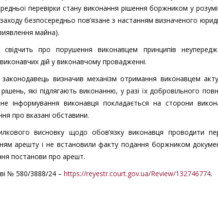
едньої перевірки стану виконання рішення боржником у розумін
го заходу безпосередньо пов’язане з настанням визначеного юри
виявлення майна).
е свідчить про порушення виконавцем принципів неупередже
 виконавчих дій у виконавчому провадженні.
 законодавець визначив механізм отримання виконавцем акту
ішень, які підлягають виконанню, у разі їх добровільного пов
вне інформування виконавця покладається на сторони викон
ня про вказані обставини.
милкового висновку щодо обов’язку виконавця проводити пер
ням арешту і не встановили факту подання боржником докумен
ння постанови про арешт.
аві № 580/3888/24 –
https://reyestr.court.gov.ua/Review/132746774
.