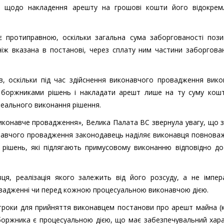
я щодо накладення арешту на грошові кошти його відокрем
 протиправною, оскільки загальна сума заборгованості пози
іж вказана в постанові, через сплату ним частини заборгован
в, оскільки під час здійснення виконавчого провадження вик
 боржниками рішень і накладати арешт лише на ту суму кошт
 реального виконання рішення.
конавче провадження», Велика Палата ВС звернула увагу, що з
иконавчого провадження законодавець наділяє виконавця повнов
 рішень, які підлягають примусовому виконанню відповідно до
вця, реалізація якого залежить від його розсуду, а не імпер
вадженні чи перед кожною процесуальною виконавчою дією.
 строки для прийняття виконавцем постанови про арешт майна (
боржника є процесуальною дією, що має забезпечувальний хара