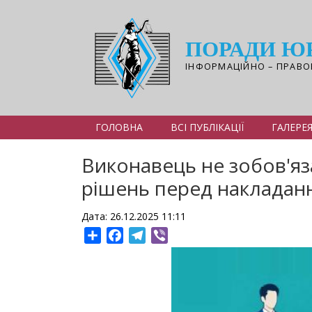
Перейти
до
основного
ПОРАДИ Ю
вмісту
ІНФОРМАЦІЙНО – ПРАВО
ГОЛОВНА
ВСІ ПУБЛІКАЦІЇ
ГАЛЕРЕ
Виконавець не зобов'я
рішень перед накладан
Дата: 26.12.2025 11:11
Share
Facebook
Telegram
Viber