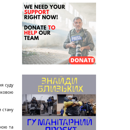
ня суду
зковою
м стану
вною та