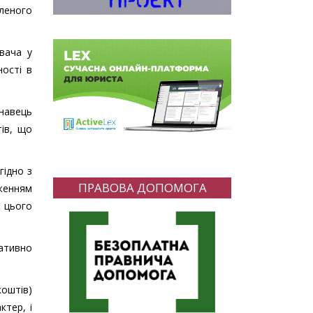
леного
вача у
ості в
онавець
ів, що
гідно з
ПРАВОВА ДОПОМОГА
аженням
 цього
ативно
коштів)
ктер, і