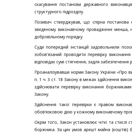
скасування постанови державного виконавц
структурного підрозділу.
Позивач стверджував, що спірна постанова є
зведеному виконавчому провадженні менша, н
добровільному порядку.
Суди попередній інстанцій задовольнили позо
зобов'язаний проводити перевірку виконання
відповідає сумі стягнення, задля забезпечення
Проаналізувавши норми Закону України «Про ви
п. 1 ч. 3 ст. 18 Закону в межах здійснення в
здійснювати перевірку виконання боржниками
Закону.
Здійснення такої перевірки є правом викона
обов’язковою дією у кожному виконавчому про
Окрім того, Закон установлює чіткі та стислі
боржника. За цих умов арешт майна (коштів) 