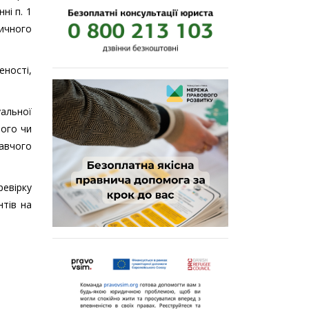
ні п. 1
дичного
ності,
альної
ного чи
авчого
евірку
тів на