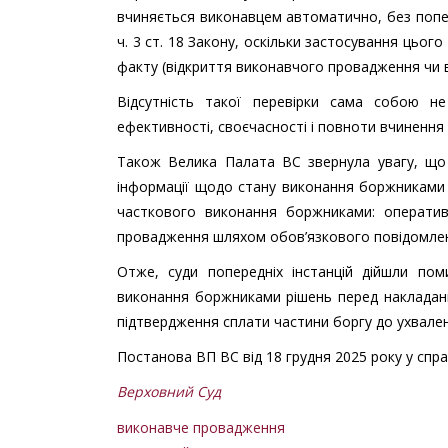
вчиняється виконавцем автоматично, без попер
ч. 3 ст. 18 Закону, оскільки застосування цьо
факту (відкриття виконавчого провадження чи 
Відсутність такої перевірки сама собою н
ефективності, своєчасності і повноти вчинення
Також Велика Палата ВС звернула увагу, що
інформації щодо стану виконання боржниками р
часткового виконання боржниками: операти
провадження шляхом обов’язкового повідомлен
Отже, суди попередніх інстанцій дійшли по
виконання боржниками рішень перед накладан
підтвердження сплати частини боргу до ухвале
Постанова ВП ВС від 18 грудня 2025 року у спр
Верховний Суд
виконавче провадження