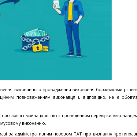
йснення виконавчого провадження виконання боржниками рішен
ційним повноваженням виконавця і, відповідно, не є обов’я
 про арешт майна (коштів) з проведенням перевірки виконавце
имусовому виконанню.
праві за адміністративним позовом ПАТ про визнання протипра