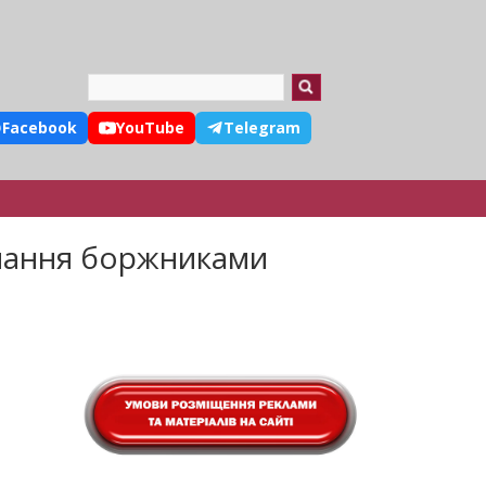
Search
Facebook
YouTube
Telegram
онання боржниками