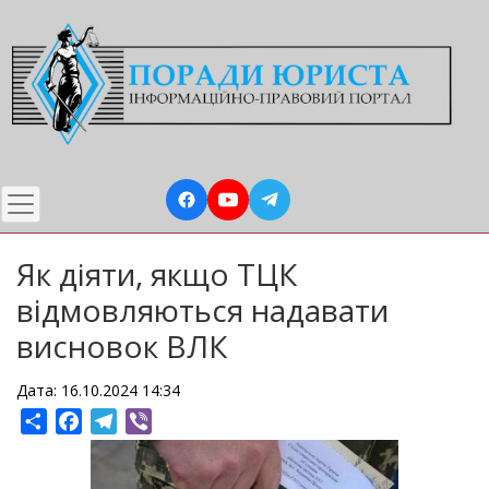
Перейти
до
основного
вмісту
Як діяти, якщо ТЦК
відмовляються надавати
висновок ВЛК
Дата: 16.10.2024 14:34
Share
Facebook
Telegram
Viber