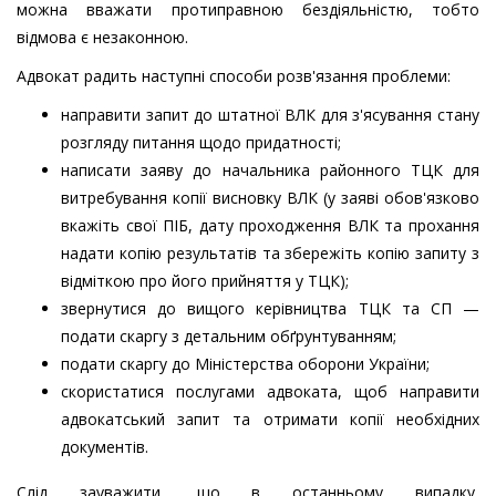
можна вважати протиправною бездіяльністю, тобто
відмова є незаконною.
Адвокат радить наступні способи розв'язання проблеми:
направити запит до штатної ВЛК для з'ясування стану
розгляду питання щодо придатності;
написати заяву до начальника районного ТЦК для
витребування копії висновку ВЛК (у заяві обов'язково
вкажіть свої ПІБ, дату проходження ВЛК та прохання
надати копію результатів та збережіть копію запиту з
відміткою про його прийняття у ТЦК);
звернутися до вищого керівництва ТЦК та СП —
подати скаргу з детальним обґрунтуванням;
подати скаргу до Міністерства оборони України;
скористатися послугами адвоката, щоб направити
адвокатський запит та отримати копії необхідних
документів.
Слід зауважити, що в останньому випадку,