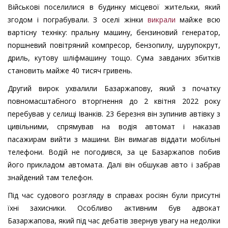
Військові поселилися в будинку місцевої жительки, який
згодом і пограбували. З оселі жінки
викрали
майже всю
вартісну техніку: пральну машину, бензиновий генератор,
поршневий повітряний компресор, бензопилу, шурупокрут,
дриль, кутову шліфмашину тощо. Сума завданих збитків
становить майже 40 тисяч гривень.
Другий вирок ухвалили Базаржапову, який з початку
повномасштабного вторгнення до 2 квітня 2022 року
перебував у селищі Іванків. 23 березня він зупинив автівку з
цивільними, спрямував на водія автомат і наказав
пасажирам вийти з машини. Він вимагав віддати мобільні
телефони. Водій не погодився, за це Базаржапов побив
його прикладом автомата. Далі він обшукав авто і забрав
знайдений там телефон.
Під час судового розгляду в справах росіян були присутні
їхні захисники. Особливо активним був адвокат
Базаржапова, який під час дебатів звернув увагу на недоліки