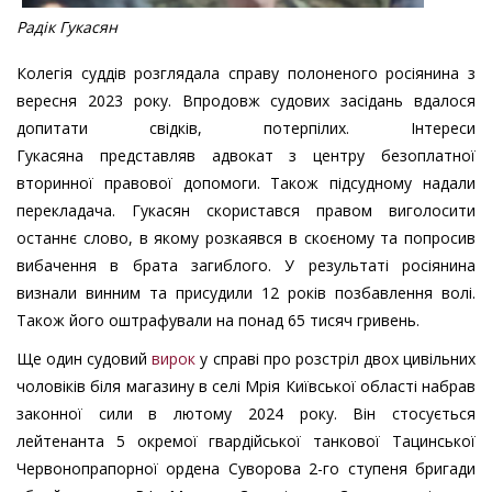
Радік Гукасян
Колегія суддів розглядала справу полоненого росіянина з
вересня 2023 року. Впродовж судових засідань вдалося
допитати свідків, потерпілих. Інтереси
Гукасяна представляв адвокат з центру безоплатної
вторинної правової допомоги. Також підсудному надали
перекладача. Гукасян скористався правом виголосити
останнє слово, в якому розкаявся в скоєному та попросив
вибачення в брата загиблого. У результаті росіянина
визнали винним та присудили 12 років позбавлення волі.
Також його оштрафували на понад 65 тисяч гривень.
Ще один судовий
вирок
у справі про розстріл двох цивільних
чоловіків біля магазину в селі Мрія Київської області набрав
законної сили в лютому 2024 року. Він стосується
лейтенанта 5 окремої гвардійської танкової Тацинської
Червонопрапорної ордена Суворова 2-го ступеня бригади