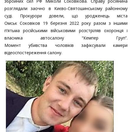
збройних сил РФ Миколи Соковікова. Справу росіянина
розглядали заочно в Києво-Святошинському районному
суді. Прокурори довели, що уродженець міста
Омськ Соковіков 19 березня 2022 року разом з іншими
п’ятьма російськими військовими розстріляв охоронця і
власника автосалону “Кемпер Груп”.
Момент убивства чоловіків зафіксували камери
відеоспостереження салону.