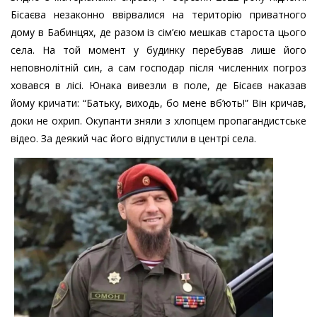
Бісаєва незаконно ввірвалися на територію приватного
дому в Бабинцях, де разом із сім’єю мешкав староста цього
села. На той момент у будинку перебував лише його
неповнолітній син, а сам господар після численних погроз
ховався в лісі. Юнака вивезли в поле, де Бісаєв наказав
йому кричати: “Батьку, виходь, бо мене вб’ють!” Він кричав,
доки не охрип. Окупанти зняли з хлопцем пропагандистське
відео. За деякий час його відпустили в центрі села.