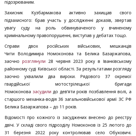
підозрюваним.
Захисник Кузбармакова активно захищав свого
підзахисного: брав участь у дослідженні доказів, звертав
увагу суду на роль обвинуваченого у вчиненому
кримінальному правопорушенні, виступав у дебатах тощо.
Справи двох російських військових, мешканців
Чити Володимира Номоконова та Белика Базаржапова,
заочно
розглянули
28 червня 2023 року в Іванківському
районному суді Київської області. За результатами розгляду
заочно ухвалили два вироки. Рядового 37 окремої
гвардійської мотострілецької бригади
Номоконова
засудили
до дев’яти років позбавлення волі, а
старшого механіка-водія 36 загальновійськової армії ЗС РФ
Белика Базаржапова – до 11 років.
Відомості про кожного із засуджених внесено до реєстру
двічі. У складі свого підрозділу Номоконов із 25 лютого до
31 березня 2022 року контролював село Обуховичі.