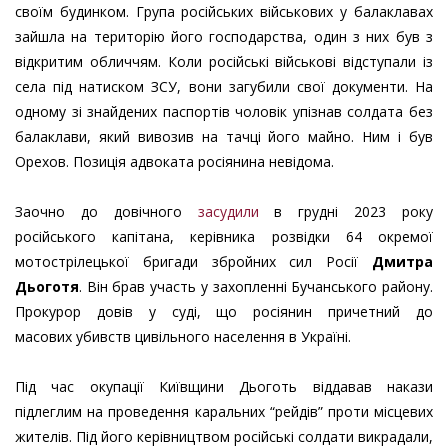
своїм будинком. Група російських військових у балаклавах
зайшла на територію його господарства, один з них був з
відкритим обличчям. Коли російські військові відступали із
села під натиском ЗСУ, вони загубили свої документи. На
одному зі знайдених паспортів чоловік упізнав солдата без
балаклави, який вивозив на тачці його майно. Ним і був
Орехов. Позиція адвоката росіянина невідома.
Заочно до довічного
засудили
в грудні 2023 року
російського капітана, керівника розвідки 64 окремої
мотострілецької бригади збройних сил Росії
Дмитра
Дьоготя
. Він брав участь у захопленні Бучанського району.
Прокурор довів у суді, що росіянин причетний до
масових убивств цивільного населення в Україні.
Під час окупації Київщини Дьоготь віддавав накази
підлеглим на проведення каральних “рейдів” проти місцевих
жителів. Під його керівництвом російські солдати викрадали,