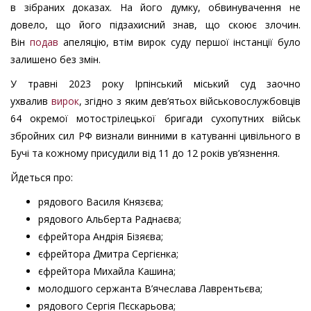
в зібраних доказах. На його думку, обвинувачення не
довело, що його підзахисний знав, що скоює злочин.
Він
подав
апеляцію, втім вирок суду першої інстанції було
залишено без змін.
У травні 2023 року Ірпінський міський суд заочно
ухвалив
вирок
, згідно з яким дев’ятьох військовослужбовців
64 окремої мотострілецької бригади сухопутних військ
збройних сил РФ визнали винними в катуванні цивільного в
Бучі та кожному присудили від 11 до 12 років ув’язнення.
Йдеться про:
рядового Василя Князєва;
рядового Альберта Раднаєва;
єфрейтора Андрія Бізяєва;
єфрейтора Дмитра Сергієнка;
єфрейтора Михайла Кашина;
молодшого сержанта В’ячеслава Лаврентьєва;
рядового Сергія Пєскарьова;