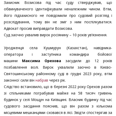
Захисник Возисова під час суду стверджував, що
обвинуваченого ідентифікували неналежним чином. Втім,
його підзахисного не повідомили про судовий розгляд і
розслідування, тому він не зміг з ним поспілкуватися.
Адвокат просив виправдати Возисова.
Суд заочно ухвалив вирок росіянину – 10 років ув’язнення.
Уродженця села Кушмурун (Казахстан), навідника-
оператора і заступника командира бойової
машини
Максима Орехова
засудили до 12 років
позбавлення волі. Вирок ухвалили заочно в Києво-
Святошинському районному суді в грудні 2023 року, втім
законної сили він
набрав
через рік.
Слідство встановило, що в березні 2022 року Орехов разом
зі спільниками пограбував майже на 58 тисяч гривень
будинок у селі Мощун на Київщині. Власник будинку під час
судового засідання пояснив, що він разом з кількома
місцевими мешканцями сховався в лісі. Звідти спостерігав за