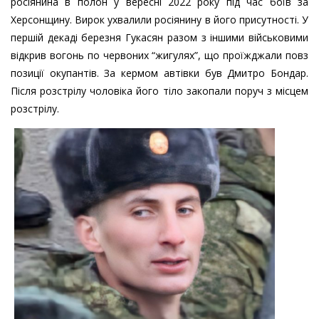
росіянина в полон у вересні 2022 року під час боїв за
Херсонщину. Вирок ухвалили росіянину в його присутності. У
першій декаді березня Гукасян разом з іншими військовими
відкрив вогонь по червоних “жигулях”, що проїжджали повз
позиції окупантів. За кермом автівки був Дмитро Бондар.
Після розстрілу чоловіка його тіло закопали поруч з місцем
розстрілу.