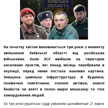
На початку квітня виповнюється три роки з моменту
звільнення Київської області від російських
військових. Коли ЗСУ ввійшли на територію
населених пунктів, які понад місяць перебували в
окупації, перед ними постала жахлива картина.
Знищена цивільна інфраструктура й будинки,
понівечені пам’ятники, спалені автівки, зниклі
безвісти чи взяті в полон мирні мешканці та тіла
замордованих людей.
За три роки українські судді ухвалили щонайменше 21 вирок