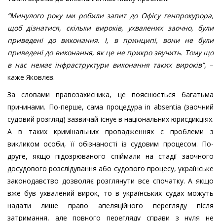
“Минулого року ми робили запит до Офісу генпрокурора,
щоб дізнатися, скільки вироків, ухвалених заочно, були
приведені до виконання. І, в принципі, вони не були
приведені до виконання, як це не прикро звучить. Тому що
в нас немає інфраструктури виконання таких вироків”,
–
каже Яковлєв.
За словами правозахисника, це пояснюється багатьма
причинами. По-перше, сама процедура in absentia (заочний
судовий розгляд) зазвичай існує в національних юрисдикціях.
А в таких кримінальних провадженнях є проблеми з
викликом особи, її обізнаності із судовим процесом. По-
друге, якщо підозрюваного спіймали на стадії заочного
досудового розслідування або судового процесу, українське
законодавство дозволяє розглянути все спочатку. А якщо
вже був ухвалений вирок, то в українських судах можуть
надати лише право апеляційного перегляду після
затримання, але повного перегляду справи з нуля не