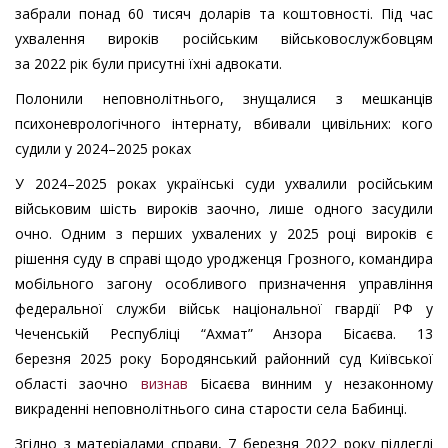
забрали понад 60 тисяч доларів та коштовності. Під час
ухвалення вироків російським військовослужбовцям
за 2022 рік були присутні їхні адвокати.
Полонили неповнолітнього, знущалися з мешканців
психоневрологічного інтернату, вбивали цивільних: кого
судили у 2024–2025 роках
У 2024–2025 роках українські суди ухвалили російським
військовим шість вироків заочно, лише одного засудили
очно. Одним з перших ухвалених у 2025 році вироків є
рішення суду в справі щодо уродженця Грозного, командира
мобільного загону особливого призначення управління
федеральної служби військ національної гвардії РФ у
Чеченській Республіці “Ахмат” Анзора Бісаєва. 13
березня 2025 року Бородянський районний суд Київської
області заочно
визнав
Бісаєва винним у незаконному
викраденні неповнолітнього сина старости села Бабинці.
Згідно з матеріалами справи, 7 березня 2022 року підлеглі