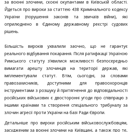
за воєнні злочини, скоєні окупантами в Київській області.
Йдеться про вироки за статтею 438 Кримінального кодексу
України (порушення законів та звичаїв війни), які
оприлюднено в Єдиному державному реєстрі судових
рішень.
Більшість вироків ухвалили заочно, що не гарантує
реального відбування покарання. Після ратифікації Україною
Римського статуту з’явилися можливості безпосередньо
вимагати арешту злочинців на території держав, які
імплементували статут. Втім, сьогодні, за словами
правозахисників, доступними для правоохоронців
інструментами з розшуку й притягнення до відповідальності
російських військових є двосторонні угоди про співпрацю з
іншими країнами та створення спеціального трибуналу за
злочин агресії проти України на базі Ради Європи.
Детальніше про вироки російським військовослужбовцям,
засудженим за воєнні злочини на Київщині, а також про те,