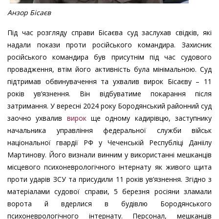
Анзор Бісаєв
Під час розгляду справи Бісаєва суд заслухав свідків, які
надали покази проти російського командира. Захисник
російського командира був присутнім під час судового
провадження, втім його активність була мінімальною. Суд
підтримав обвинувачення та ухвалив вирок Бісаєву – 11
років ув’язнення. Він відбуватиме покарання після
затримання. У вересні 2024 року Бородянський районний суд
заочно ухвалив
вирок
ще одному кадирівцю, заступнику
начальника управління федеральної служби військ
національної гвардії РФ у Чеченській Республіці Даніілу
Мартинову. Його визнали винним у використанні мешканців
місцевого психоневрологічного інтернату як живого щита
проти ударів ЗСУ та присудили 11 років ув’язнення. Згідно з
матеріалами судової справи, 5 березня росіяни зламали
ворота й вдерлися в будівлю Бородянського
психоневрологічного інтернату. Персонал, мешканців