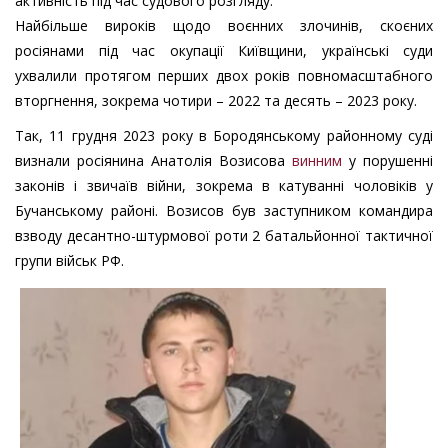
активність під час судового розгляду.
Найбільше вироків щодо воєнних злочинів, скоєних
росіянами під час окупації Київщини, українські суди
ухвалили протягом перших двох років повномасштабного
вторгнення, зокрема чотири – 2022 та десять – 2023 року.
Так, 11 грудня 2023 року в Бородянському районному суді
визнали росіянина Анатолія Возисова
винним
у порушенні
законів і звичаїв війни, зокрема в катуванні чоловіків у
Бучанському районі. Возисов був заступником командира
взводу десантно-штурмової роти 2 батальйонної тактичної
групи військ РФ.