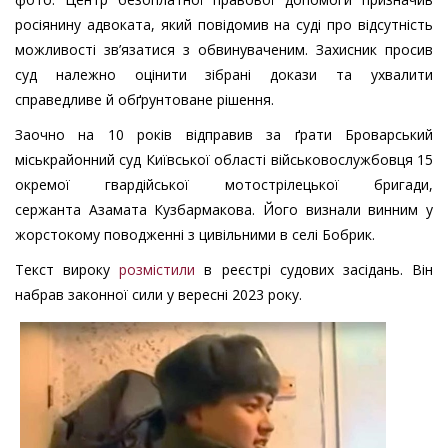
росіянину адвоката, який повідомив на суді про відсутність
можливості зв’язатися з обвинуваченим. Захисник просив
суд належно оцінити зібрані докази та ухвалити
справедливе й обґрунтоване рішення.
Заочно на 10 років відправив за ґрати Броварський
міськрайонний суд Київської області військовослужбовця 15
окремої гвардійської мотострілецької бригади,
сержанта Азамата Кузбармакова. Його визнали винним у
жорстокому поводженні з цивільними в селі Бобрик.
Текст вироку
розмістили
в реєстрі судових засідань. Він
набрав законної сили у вересні 2023 року.