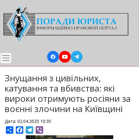
Перейти
до
основного
вмісту
Знущання з цивільних,
катування та вбивства: які
вироки отримують росіяни за
воєнні злочини на Київщині
Дата: 02.04.2025 10:35
Share
Facebook
Telegram
Viber