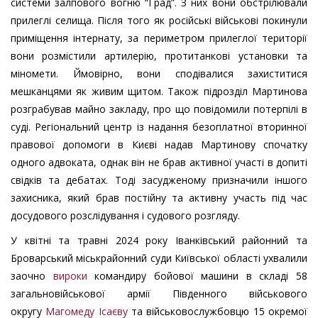
системи залпового вогню “Град”. З них вони обстрілювали
прилеглі селища. Після того як російські військові покинули
приміщення інтернату, за периметром прилеглої території
вони розмістили артилерію, протитанкові установки та
міномети. Ймовірно, вони сподівалися захиститися
мешканцями як живим щитом. Також підрозділ Мартинова
розграбував майно закладу, про що повідомили потерпілі в
суді. Регіональний центр із надання безоплатної вторинної
правової допомоги в Києві надав Мартинову спочатку
одного адвоката, однак він не брав активної участі в допиті
свідків та дебатах. Тоді засудженому призначили іншого
захисника, який брав постійну та активну участь під час
досудового розслідування і судового розгляду.
У квітні та травні 2024 року Іванківський районний та
Броварський міськрайонний суди Київської області ухвалили
заочно
вироки
командиру бойової машини в складі 58
загальновійськової армії Південного військового
округу
Магомеду Ісаєву
та військовослужбовцю 15 окремої