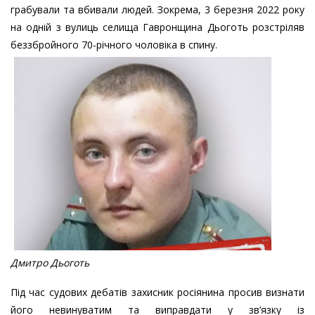
грабували та вбивали людей. Зокрема, 3 березня 2022 року
на одній з вулиць селища Гавронщина Дьоготь розстріляв
беззбройного 70-річного чоловіка в спину.
Дмитро Дьоготь
Під час судових дебатів захисник росіянина просив визнати
його невинуватим та виправдати у зв’язку із