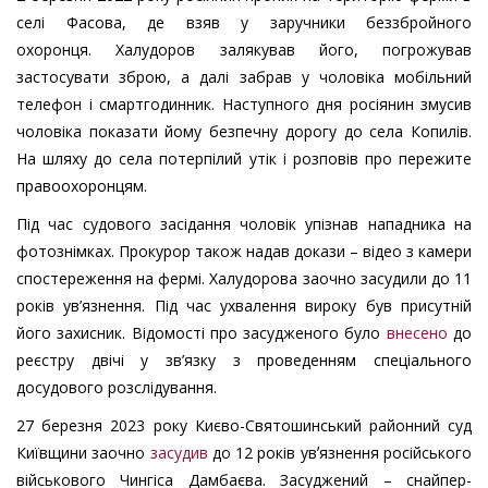
селі Фасова, де взяв у заручники беззбройного
охоронця. Халудоров залякував його, погрожував
застосувати зброю, а далі забрав у чоловіка мобільний
телефон і смартгодинник. Наступного дня росіянин змусив
чоловіка показати йому безпечну дорогу до села Копилів.
На шляху до села потерпілий утік і розповів про пережите
правоохоронцям.
Під час судового засідання чоловік упізнав нападника на
фотознімках. Прокурор також надав докази – відео з камери
спостереження на фермі. Халудорова заочно засудили до 11
років ув’язнення. Під час ухвалення вироку був присутній
його захисник. Відомості про засудженого було
внесено
до
реєстру двічі у зв’язку з проведенням спеціального
досудового розслідування.
27 березня 2023 року Києво-Святошинський районний суд
Київщини заочно
засудив
до 12 років увʼязнення російського
військового Чингіса Дамбаєва. Засуджений – снайпер-