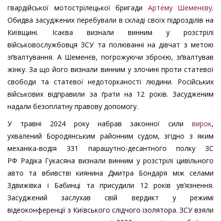
гвардійської мотострілецької бригади
Артему Шеменєву
.
Обидва засуджених перебували в складі своїх підрозділів на
Київщині. Ісаєва визнали винним у розстрілі
військовослужбовця ЗСУ та полюванні на дівчат з метою
зґвалтування. А Шеменєв, погрожуючи зброєю, зґвалтував
жінку. За що його визнали винним у злочині проти статевої
свободи та статевої недоторканості людини. Російських
військових відправили за ґрати на 12 років. Засудженим
надали безоплатну правову допомогу.
У травні 2024 року набрав законної сили
вирок
,
ухвалений Бородянським районним судом, згідно з яким
механіка-водія 331 парашутно-десантного полку ЗС
РФ Радіка Гукасяна визнали винним у розстрілі цивільного
авто та вбивстві киянина Дмитра Бондаря між селами
Здвижівка і Бабинці та присудили 12 років ув’язнення.
Засуджений заслухав свій вердикт у режимі
відеоконференції з Київського слідчого ізолятора. ЗСУ взяли