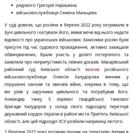
рядового Григорія Наришкіна;
військовослужбовця Семена Мальцева.
У суді довели, що росіяни в березні 2022 року затримали в
Бучі цивільного і катували його, вимагаючи від нього надати
відомості про українських військових. Захисники росіян були
присутні під час судового провадження, активно захищали
обвинувачених, брали участь у допиті потерпілого та
заявляли про неприпустимість певних доказів. Макарівський
районний суд Київської області
визнав
російського
військовослужбовця Олексія Халудорова винним у
порушенні законів та звичаїв війни, зокрема в тому, що
він узяв у заручники цивільного та пограбував його.
Командир танку 5 окремої гвардійської танкової
бригади Халудоров у складі свого підрозділу перетнув
державний кордон України в районі міста Прип’ять Київської
області, але цей підрозділ ЗСУ розбили наприкінці лютого.
2 березня 2022 року росіянин проник на територію ферми в