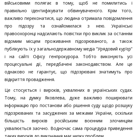
військовими полягає в тому, щоб не помилитись і
правильно ідентифікувати обвинуваченого. Крім того,
важливо переконатися, що людина отримала повідомлення
про підозру та ознайомилася з нею. Українські
правоохоронці надсилають повістки про виклик за останнім
відомим місцем проживання підозрюваного, а також
публікують їх у загальнодержавному медіа “Урядовий кур’єр”
і на сайті Офісу генпрокурора. Тобто виконують усі
процесуальні дії, передбачені законодавством. Але це
однаково не гарантує, що підозрювані знатимуть про
відкриття провадження.
Це стосується і вироків, ухвалених в українських судах.
Тому, на думку Яковлева, дуже важливо поширювати
інформацію про постанови або рішення суду щодо розшуку
підозрюваних та засуджених за межами України, оскільки
більшість вироків російським воєнним злочинцям
ухвалюється заочно. Водночас сама процедура приведення
таких вироків до виконання має низку проблем.