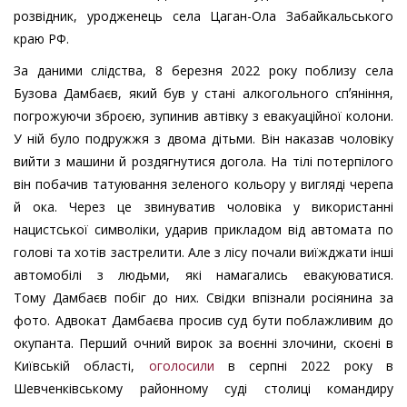
розвідник, уродженець села Цаган-Ола Забайкальського
краю РФ.
За даними слідства, 8 березня 2022 року поблизу села
Бузова Дамбаєв, який був у стані алкогольного спʼяніння,
погрожуючи зброєю, зупинив автівку з евакуаційної колони.
У ній було подружжя з двома дітьми. Він наказав чоловіку
вийти з машини й роздягнутися догола. На тілі потерпілого
він побачив татуювання зеленого кольору у вигляді черепа
й ока. Через це звинуватив чоловіка у використанні
нацистської символіки, ударив прикладом від автомата по
голові та хотів застрелити. Але з лісу почали виїжджати інші
автомобілі з людьми, які намагались евакуюватися.
Тому Дамбаєв побіг до них. Свідки впізнали росіянина за
фото. Адвокат Дамбаєва просив суд бути поблажливим до
окупанта. Перший очний вирок за воєнні злочини, скоєні в
Київській області,
оголосили
в серпні 2022 року в
Шевченківському районному суді столиці командиру