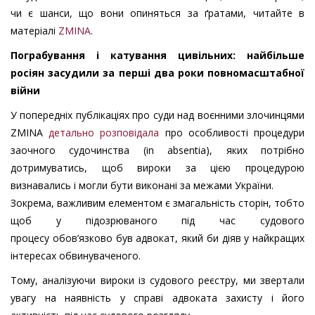
чи є шанси, що вони опиняться за ґратами, читайте в
матеріалі
ZMINA
.
Пограбування і катування цивільних: найбільше
росіян засудили за перші два роки повномасштабної
війни
У попередніх публікаціях про суди над воєнними злочинцями
ZMINA
детально розповідала
про особливості процедури
заочного судочинства (in absentia), яких потрібно
дотримуватись, щоб вироки за цією процедурою
визнавались і могли бути виконані за межами України.
Зокрема, важливим елементом є змагальність сторін, тобто
щоб у підозрюваного під час судового
процесу обов’язково був адвокат, який би діяв у найкращих
інтересах обвинуваченого.
Тому, аналізуючи вироки із судового реєстру, ми звертали
увагу на наявність у справі адвоката захисту і його