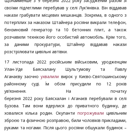
Щонайменше з 9 березня 2022 року засуджений разом зі
своїми підлеглими перебував у селі Лук’янівка. Він віддавав
накази грабувати місцевих мешканців. Зокрема, в одного з
потерпілих за наказом Штайнера росіяни викрали телефон,
бензиновий генератор та 10 бетонних плит, а також
розчавили технікою його особистий автомобіль. Крім того,
за даними прокуратури, Штайнер віддавав накази
розстрілювати цивільні автівки.
17 листопада 2022 російським військовим, уродженцям
Улан-Уде Баясхалану Шультумову та Павлу
Аганаєву заочно
ухвалили
вирок у Києво-Святошинському
районному суді. Їм обом присудили по 12 років
ув’язнення. На початку
березня 2022 року Баясхалан і Аганаєв перебували в селі
Бузова. Там вони вдерлися до приватного будинку, де
ховалися кілька родин. Окупанти
погрожували
цивільним
зброєю та фізичною розправою, били чоловіків прикладами,
руками та ногами. Після цього росіяни обшукали будинок –