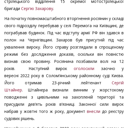
стрілецького відділення 15 окремої мотострілецької
бригади
Сергію Захарову
.
На початку повномасштабного вторгнення росіянин у складі
свого підрозділу перебував у селі Перемога на Київщині, де
пограбував будинок. Під час відступу армії РФ він здався в
полон на Чернігівщині. Захаров був присутній під час
ухвалення вироку. Його справу розглядали в спрощеному
режимі без дослідження доказів, оскільки він повністю
визнав свою провину. Росіянина позбавили волі на 12
років. Наступний вирок
оголосили
заочно у
вересні 2022 року в Солом’янському районному суді Києва.
Його отримав 23-річний лейтенант
Сергій
Штайнер
. Штайнера визнали винним у жорстокому
поводженні з цивільними на захопленій території та
присудили дев’ять років в’язниці. Законної сили вирок
набрав у жовтні того ж року, документ
внесли
до реєстру
судових рішень.