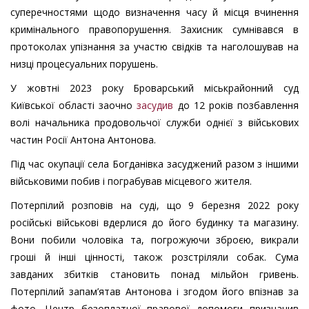
суперечностями щодо визначення часу й місця вчинення
кримінального правопорушення. Захисник сумнівався в
протоколах упізнання за участю свідків та наголошував на
низці процесуальних порушень.
У жовтні 2023 року Броварський міськрайонний суд
Київської області заочно
засудив
до 12 років позбавлення
волі начальника продовольчої служби однієї з військових
частин Росії Антона Антонова.
Під час окупації села Богданівка засуджений разом з іншими
військовими побив і пограбував місцевого жителя.
Потерпілий розповів на суді, що 9 березня 2022 року
російські військові вдерлися до його будинку та магазину.
Вони побили чоловіка та, погрожуючи зброєю, викрали
гроші й інші цінності, також розстріляли собак. Сума
завданих збитків становить понад мільйон гривень.
Потерпілий запам’ятав Антонова і згодом його впізнав за
фото. Центр безоплатної правової допомоги призначив