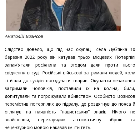
Анатолій Возисов
Слідство довело, що під час окупації села Луб’янка 10
березня 2022 року він катував трьох місцевих. Потерпілі
запам’ятали росіянина та згодом дали проти нього
свідчення в суді. Російські військові затримали людей, коли
ті йшли до сусідів погодувати тварин. Окупанти незаконно
затримали чоловіків, поставили їх на коліна, били,
допитували та погрожували вбивством. Особисто Возисов
перемістив потерпілих до підвалу, де роздягнув до пояса й
оглянув на наявність “нацистських” знаків. Нічого не
знайшовши, перезарядив автоматичну зброю та
нецензурною мовою наказав їм іти геть.