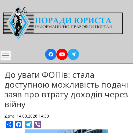
Перейти
до
основного
вмісту
До уваги ФОПів: стала
доступною можливість подачі
заяв про втрату доходів через
війну
Дата: 14.03.2026 14:33
Share
Facebook
Telegram
Viber