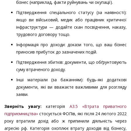
бізнес (наприклад, факти руйнувань чи окупації).
Підтвердження спеціального статусу (за наявності):
якщо ви військовий, медик або працівник критичної
інфраструктури — додайте скан посвідчення, наказу,
трудового договору тощо.
Інформація про доходи: докази того, що ваш бізнес
приносив прибуток до зазначених подій.
Підтвердження збитків: документи, що обґрунтовують
суму втраченого доходу.
Інші матеріали (за бажанням): будь-які додаткові
документи, які ви вважаєте важливими для розгляду
заяви.
Зверніть увагу:
категорія
А3.5 «Втрата приватного
підприємництва»
стосується ФОПів, які після 24 лютого 2022
року втратили дохід або ж припинили діяльність через
агресію рф. Категорія охоплює втрату доходів від бізнесу,