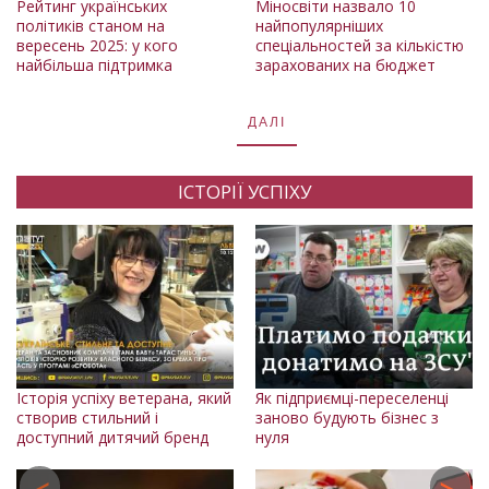
Рейтинг українських
Міносвіти назвало 10
політиків станом на
найпопулярніших
вересень 2025: у кого
спеціальностей за кількістю
найбільша підтримка
зарахованих на бюджет
ДАЛІ
ІСТОРІЇ УСПІХУ
Історія успіху ветерана, який
Як підприємці-переселенці
Іс
створив стильний і
заново будують бізнес з
си
доступний дитячий бренд
нуля
ву