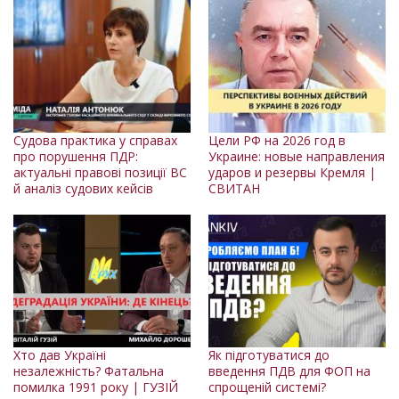
Судова практика у справах
Цели РФ на 2026 год в
про порушення ПДР:
Украине: новые направления
актуальні правові позиції ВС
ударов и резервы Кремля |
й аналіз судових кейсів
СВИТАН
Хто дав Україні
Як підготуватися до
незалежність? Фатальна
введення ПДВ для ФОП на
помилка 1991 року | ГУЗІЙ
спрощеній системі?