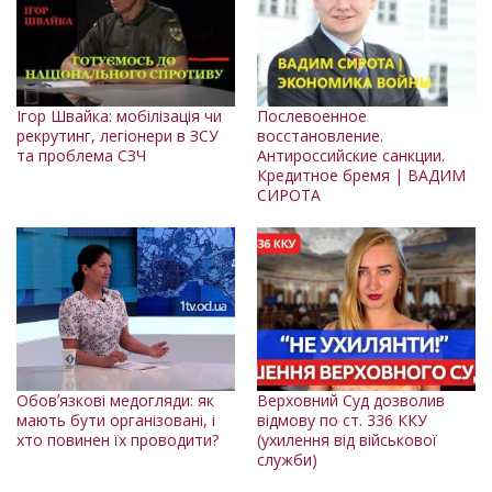
Ігор Швайка: мобілізація чи
Послевоенное
рекрутинг, легіонери в ЗСУ
восстановление.
та проблема СЗЧ
Антироссийские санкции.
Кредитное бремя | ВАДИМ
СИРОТА
Обовʼязкові медогляди: як
Верховний Суд дозволив
мають бути організовані, і
відмову по ст. 336 ККУ
хто повинен їх проводити?
(ухилення від військової
служби)