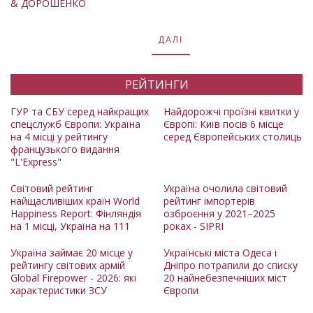
& ДОРОШЕНКО
ДАЛІ
РЕЙТИНГИ
ГУР та СБУ серед найкращих
Найдорожчі проїзні квитки у
спецслужб Європи: Україна
Європі: Київ посів 6 місце
на 4 місці у рейтингу
серед Європейських столиць
французького видання
"L'Express"
Світовий рейтинг
Україна очолила світовий
найщасливіших країн World
рейтинг імпортерів
Happiness Report: Фінляндія
озброєння у 2021–2025
на 1 місці, Україна на 111
роках - SIPRI
Україна займає 20 місце у
Українські міста Одеса і
рейтингу світових армій
Дніпро потрапили до списку
Global Firepower - 2026: які
20 найнебезпечніших міст
характеристики ЗСУ
Європи