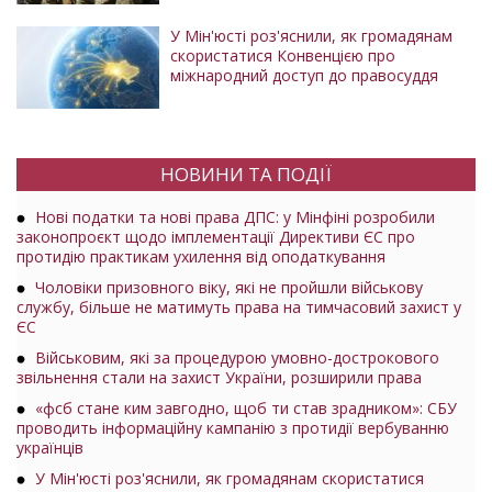
У Мін'юсті роз'яснили, як громадянам
скористатися Конвенцією про
міжнародний доступ до правосуддя
НОВИНИ ТА ПОДІЇ
Нові податки та нові права ДПС: у Мінфіні розробили
законопроєкт щодо імплементації Директиви ЄС про
протидію практикам ухилення від оподаткування
Чоловіки призовного віку, які не пройшли військову
службу, більше не матимуть права на тимчасовий захист у
ЄС
Військовим, які за процедурою умовно-дострокового
звільнення стали на захист України, розширили права
«фсб стане ким завгодно, щоб ти став зрадником»: СБУ
проводить інформаційну кампанію з протидії вербуванню
українців
У Мін'юсті роз'яснили, як громадянам скористатися