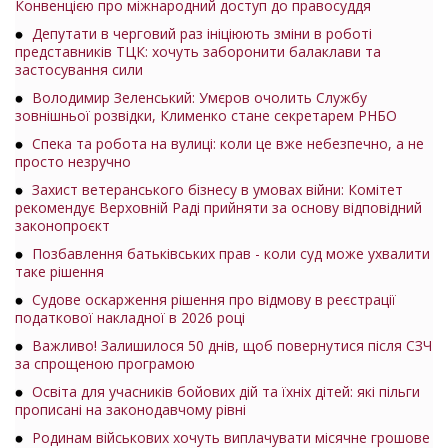
Конвенцією про міжнародний доступ до правосуддя
Депутати в черговий раз ініціюють зміни в роботі
представників ТЦК: хочуть заборонити балаклави та
застосування сили
Володимир Зеленський: Умєров очолить Службу
зовнішньої розвідки, Клименко стане секретарем РНБО
Спека та робота на вулиці: коли це вже небезпечно, а не
просто незручно
Захист ветеранського бізнесу в умовах війни: Комітет
рекомендує Верховній Раді прийняти за основу відповідний
законопроєкт
Позбавлення батьківських прав - коли суд може ухвалити
таке рішення
Судове оскарження рішення про відмову в реєстрації
податкової накладної в 2026 році
Важливо! Залишилося 50 днів, щоб повернутися після СЗЧ
за спрощеною програмою
Освіта для учасників бойових дій та їхніх дітей: які пільги
прописані на законодавчому рівні
Родинам військових хочуть виплачувати місячне грошове