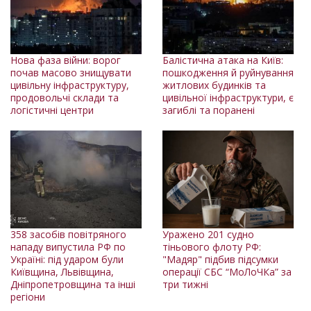
Нова фаза війни: ворог
Балістична атака на Київ:
почав масово знищувати
пошкодження й руйнування
цивільну інфраструктуру,
житлових будинків та
продовольчі склади та
цивільної інфраструктури, є
логістичні центри
загиблі та поранені
358 засобів повітряного
Уражено 201 судно
нападу випустила РФ по
тіньового флоту РФ:
Україні: під ударом були
"Мадяр" підбив підсумки
Київщина, Львівщина,
операції СБС “МоЛоЧКа” за
Дніпропетровщина та інші
три тижні
регіони