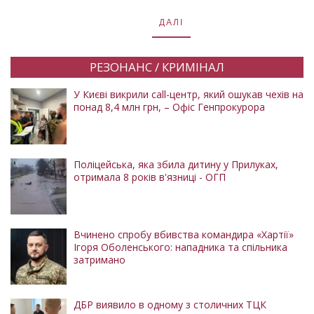
ДАЛІ
РЕЗОНАНС / КРИМІНАЛ
У Києві викрили call-центр, який ошукав чехів на
понад 8,4 млн грн, – Офіс Генпрокурора
Поліцейська, яка збила дитину у Прилуках,
отримала 8 років в'язниці - ОГП
Вчинено спробу вбивства командира «Хартії»
Ігоря Оболенського: нападника та спільника
затримано
ДБР виявило в одному з столичних ТЦК