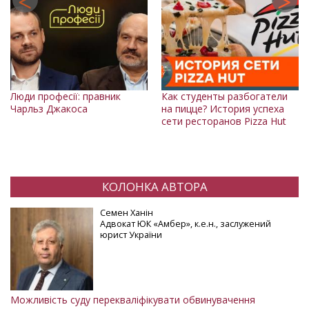
Люди професії: правник
Как студенты разбогатели
Чарльз Джакоса
на пицце? История успеха
П
сети ресторанов Pizza Hut
"
Д
Ne
КОЛОНКА АВТОРА
Семен Ханін
Адвокат ЮК «Амбер», к.е.н., заслужений
юрист України
Можливість суду перекваліфікувати обвинувачення