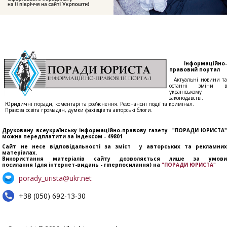
Інформаційно-
правовий портал
Актуальні новини та
останні зміни в
українському
законодавстві.
Юридичні поради, коментарі та роз'яснення. Резонансні події та кримінал.
Правова освіта громадян, думки фахівців та авторські блоги.
Друковану всеукраїнську інформаційно-правову газету "ПОРАДИ ЮРИСТА"
можна передплатити за індексом - 49801
Сайт не несе відповідальності за зміст у авторських та рекламних
матеріалах.
Використання матеріалів сайту дозволяється лише за умови
посилання (для інтернет-видань - гіперпосилання) на
"ПОРАДИ ЮРИСТА"
porady_urista@ukr.net
+38 (050) 692-13-30