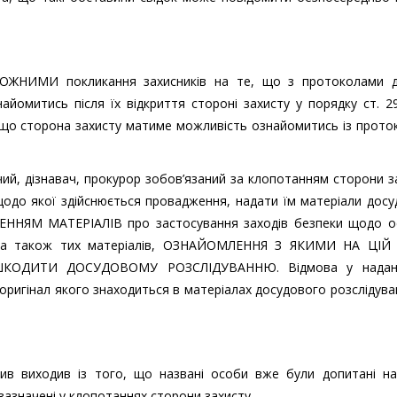
МОЖНИМИ покликання захисників на те, що з протоколами д
айомитись після їх відкриття стороні захисту у порядку ст. 
, що сторона захисту матиме можливість ознайомитись із прот
ідчий, дізнавач, прокурор зобов’язаний за клопотанням сторони з
щодо якої здійснюється провадження, надати їм матеріали дос
ННЯМ МАТЕРІАЛІВ про застосування заходів безпеки щодо осі
і, а також тих матеріалів, ОЗНАЙОМЛЕННЯ З ЯКИМИ НА ЦІЙ 
ОДИТИ ДОСУДОВОМУ РОЗСЛІДУВАННЮ. Відмова у наданн
ригінал якого знаходиться в матеріалах досудового розслідува
ктив виходив із того, що названі особи вже були допитані на
зазначені у клопотаннях сторони захисту.