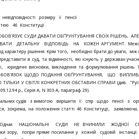
невідповідності розміру її пенсії
тею 46 Конституції .
ії ЗОБОВ'ЯЗУЄ СУДИ ДАВАТИ ОБҐРУНТУВАННЯ СВОЇХ РІШЕНЬ, АЛЕ
ТИ ДЕТАЛЬНУ ВІДПОВІДЬ НА КОЖЕН АРГУМЕНТ. Межі 
д характеру рішення. Крім того, необхідно брати до уваги, між
редставити в суд, та відмінності, які існують у державах-учасн
ії, юридичні висновки, викладення та формулювання рішень.
 ОБОВ'ЯЗОК ЩОДО ПОДАННЯ ОБҐРУНТУВАННЯ, ЩО ВИПЛИВ
ТІЛЬКИ У СВІТЛІ КОНКРЕТНИХ ОБСТАВИН СПРАВИ (див. "Руїз
 09.12.94 р., Серія A, N 303-A, параграф 29).
іональних судів з вимогою вирішити її спір щодо пенсії з о
ся, зокрема, на положення статті 46 Конституції, заявляючи
м. Однак НАЦІОНАЛЬНІ СУДИ НЕ ВЧИНИЛИ ЖОДНОЇ С
и зору, попри пряме посилання у кожній судовій інстанції