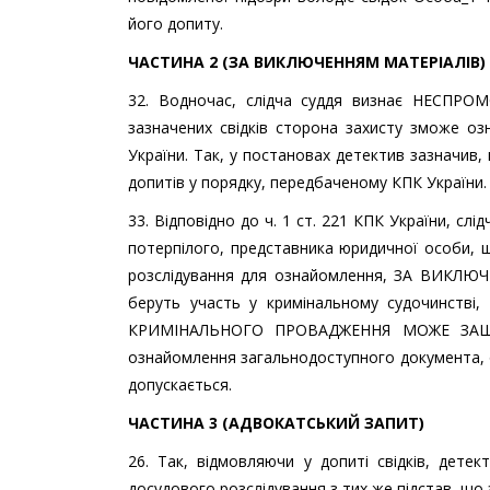
його допиту.
ЧАСТИНА 2
(
ЗА ВИКЛЮЧЕННЯМ МАТЕРІАЛІВ
)
32. Водночас, слідча суддя визнає НЕСПРО
зазначених свідків сторона захисту зможе озн
України. Так, у постановах детектив зазначив
допитів у порядку, передбаченому КПК України.
33. Відповідно до ч. 1 ст. 221 КПК України, сл
потерпілого, представника юридичної особи, 
розслідування для ознайомлення, ЗА ВИКЛЮЧЕ
беруть участь у кримінальному судочинств
КРИМІНАЛЬНОГО ПРОВАДЖЕННЯ МОЖЕ ЗАШК
ознайомлення загальнодоступного документа, о
допускається.
ЧАСТИНА 3
(АДВОКАТСЬКИЙ ЗАПИТ)
26. Так, відмовляючи у допиті свідків, дете
досудового розслідування з тих же підстав, що 