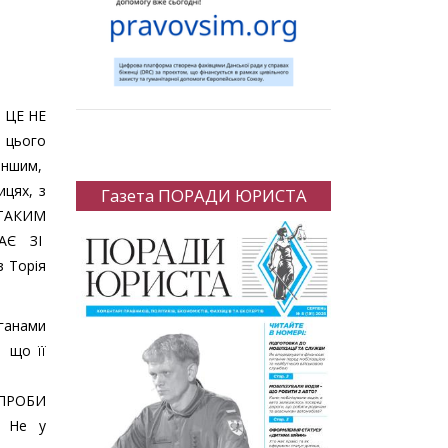
 ЦЕ НЕ
цього
 іншим,
ицях, з
Газета ПОРАДИ ЮРИСТА
 ТАКИМ
АЄ ЗІ
 Торія
рганами
, що її
ПРОБИ
. Не у