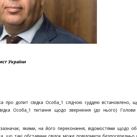
ист України
ника про допит свідка Особа_1 слідчою суддею встановлено, щ
 свідка Особа_1 питання щодо звернення (до нього) Голови
зазначає, якими, на його переконання, відомостями щодо об
та, що такі обставини свідок може повідомити безпосередньо 