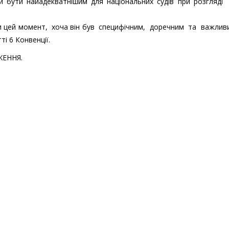
би бути найадекватнішим для національних судів при розгляд
ючи цей момент, хоча він був специфічним, доречним та важли
і 6 Конвенції.
ЕННЯ.