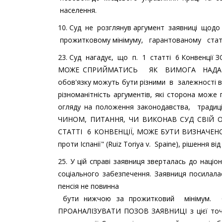
населення.
10. Суд не розглянув аргумент заявниці щодо 
прожитковому мінімуму, гарантованому стат
23. Суд нагадує, що п. 1 статті 6 Конвенц
МОЖЕ СПРИЙМАТИСЬ ЯК ВИМОГА НАДАВА
обов'язку можуть бути різними в залежності ві
різноманітність аргументів, які сторона може п
огляду на положення законодавства, традиц
ЧИНОМ, ПИТАННЯ, ЧИ ВИКОНАВ СУД СВІЙ
СТАТТІ 6 КОНВЕНЦІЇ, МОЖЕ БУТИ ВИЗНАЧЕНО 
проти Іспанії" (Ruiz Toriya v. Spaine), рішення від
25. У цій справі заявниця зверталась до нац
соціального забезпечення. Заявниця посилала
пенсія не повинна
бути нижчою за прожитковий мініму
ПРОАНАЛІЗУВАТИ ПОЗОВ ЗАЯВНИЦІ з цієї точк