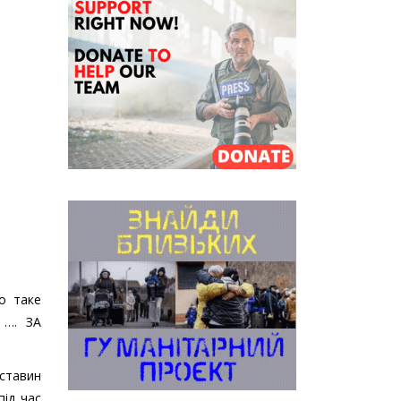
о таке
 …. ЗА
ставин
під час