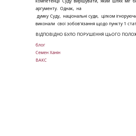
компетенції Суду вирішувати, який шлях міг 
аргументу. Однак, на
думку Суду, національні суди, цілком ігнору
виконали свої зобов'язання щодо пункту 1 статт
ВІДПОВІДНО БУЛО ПОРУШЕННЯ ЦЬОГО ПОЛОЖ
блог
Семен Ханін
ВАКС