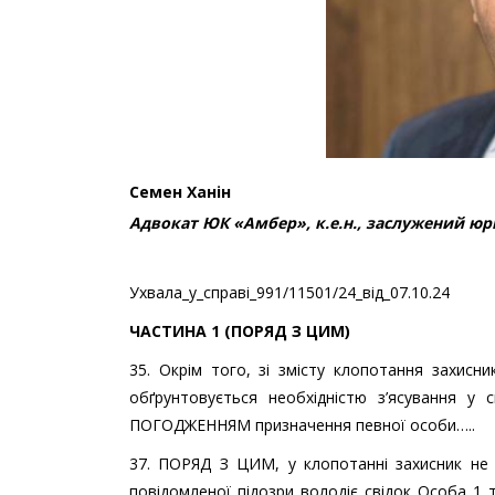
Семен Ханін
Адвокат ЮК «Амбер», к.е.н., заслужений юр
Ухвала_у_справі_991/11501/24_від_07.10.24
ЧАСТИНА 1
(
ПОРЯД З ЦИМ
)
35. Окрім того, зі змісту клопотання захис
обґрунтовується необхідністю з’ясування у
ПОГОДЖЕННЯМ призначення певної особи…..
37. ПОРЯД З ЦИМ, у клопотанні захисник не 
повідомленої підозри володіє свідок Особа_1 