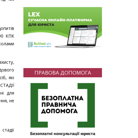
опитів
290 КПК
околами
ахисту,
удового
ПРАВОВА ДОПОМОГА
б, які
СТАДІЇ
і для
ння, не
 стадії