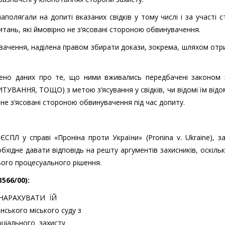
аполягали на допиті вказаних свідків у тому числі і за участі 
питань, які ймовірно не з’ясовані стороною обвинувачення.
нувачення, наділена правом збирати докази, зокрема, шляхом от
дено даних про те, що ними вживались передбачені законом 
ННЯ, ТОЩО) з метою з’ясування у свідків, чи відомі їм відо
не з’ясовані стороною обвинувачення під час допиту.
ЄСПЛ у справі «Проніна проти України» (Pronina v. Ukraine), 
бхідне давати відповідь на решту аргументів захисників, оскіль
ого процесуального рішення.
566/00)
:
Ю НАРАХУВАТИ ЇЙ
ського міського суду з
ціального захисту