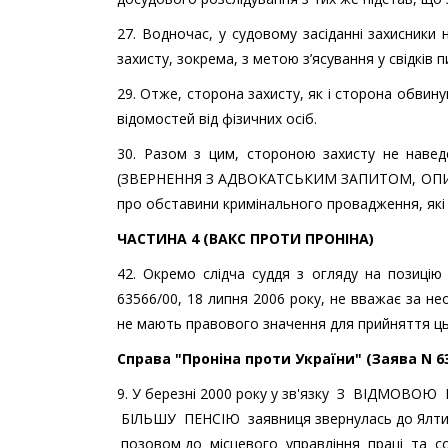
27. Водночас, у судовому засіданні захисники н
захисту, зокрема, з метою з’ясування у свідків 
29. Отже, сторона захисту, як і сторона обви
відомостей від фізичних осіб.
30. Разом з цим, стороною захисту не наве
(ЗВЕРНЕННЯ З АДВОКАТСЬКИМ ЗАПИТОМ, ОПИТУВА
про обставини кримінального провадження, які 
ЧАСТИНА 4 (ВАКС ПРОТИ ПРОНІНА)
42. Окремо слідча суддя з огляду на позицію 
63566/00, 18 липня 2006 року, не вважає за нео
не мають правового значення для прийняття ць
Справа "Проніна проти України" (Заява N 63
9. У березні 2000 року у зв'язку З ВІДМОВО
БІЛЬШУ ПЕНСІЮ заявниця звернулась до Ялтин
позовом до місцевого управління праці та со