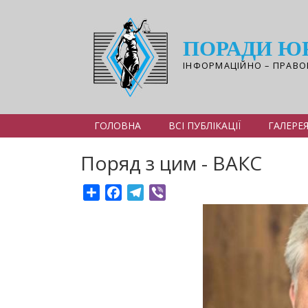
Перейти
до
основного
ПОРАДИ Ю
вмісту
ІНФОРМАЦІЙНО – ПРАВО
ГОЛОВНА
ВСІ ПУБЛІКАЦІЇ
ГАЛЕРЕ
Поряд з цим - ВАКС
Share
Facebook
Telegram
Viber