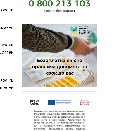
сторони
римання
заходи
мостей
заява №
ки вони