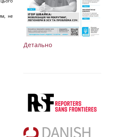
і цього
вим, не
Детально