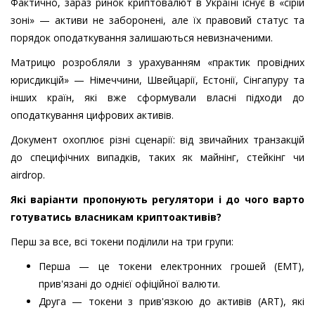
Фактично, зараз ринок криптовалют в Україні існує в «сірій
зоні» — активи не заборонені, але їх правовий статус та
порядок оподаткування залишаються невизначеними.
Матрицю розробляли з урахуванням «практик провідних
юрисдикцій» — Німеччини, Швейцарії, Естонії, Сінгапуру та
інших країн, які вже сформували власні підходи до
оподаткування цифрових активів.
Документ охоплює різні сценарії: від звичайних транзакцій
до специфічних випадків, таких як майнінг, стейкінг чи
airdrop.
Які варіанти пропонують регулятори і до чого варто
готуватись власникам криптоактивів?
Перш за все, всі токени поділили на три групи:
Перша — це токени електронних грошей (EMT),
прив'язані до однієї офіційної валюти.
Друга — токени з прив'язкою до активів (ART), які