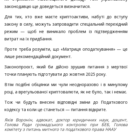
законодавцю ще доведеться визначитися.
Для тих, хто вже маєте криптоактиви, набуті до вступу
закону в силу, можуть запровадити спеціальний перехідний
режим — щоб не виникало проблем із підтвердженням
витрат на їх придбання.
Проте треба розуміти, що «Матриця оподаткування» — це
лише рекомендаційний документ.
Законопроєкт, який би дійсно зрушив питання з мертвої
точки планують підготувати до жовтня 2025 року.
Втім подібні обіцянки ми чули неодноразово і в минулому
році, а врегульованої криптовалюти, як не було, так і немає.
Тож чи будуть внесені відповідні зміни до Податкового
кодексу та коли це станеться — питання відкрите.
Яків Воронін, адвокат, доктор юридичних наук, доцент,
Голова Ради громадського контролю при БЕБ, Голова
комітету з питань митного та податкового права НААУ