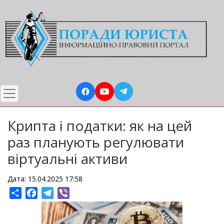
Перейти
до
основного
вмісту
Крипта і податки: як на цей
раз планують регулювати
віртуальні активи
Дата: 15.04.2025 17:58
Share
Facebook
Telegram
Viber