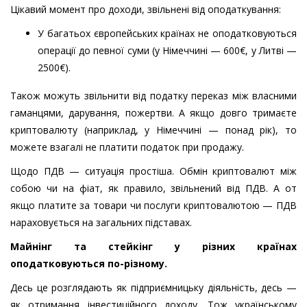
Цікавий момент про доходи, звільнені від оподаткування:
У багатьох європейських країнах не оподатковуються
операції до певної суми (у Німеччині — 600€, у Литві —
2500€).
Також можуть звільнити від податку переказ між власними
гаманцями, дарування, пожертви. А якщо довго тримаєте
криптовалюту (наприклад, у Німеччині — понад рік), то
можете взагалі не платити податок при продажу.
Щодо ПДВ — ситуація простіша. Обмін криптовалют між
собою чи на фіат, як правило, звільнений від ПДВ. А от
якщо платите за товари чи послуги криптовалютою — ПДВ
нараховується на загальних підставах.
Майнінг та стейкінг у різних країнах
оподатковуються по-різному.
Десь це розглядають як підприємницьку діяльність, десь —
як отримання інвестиційного доходу. Тож українському