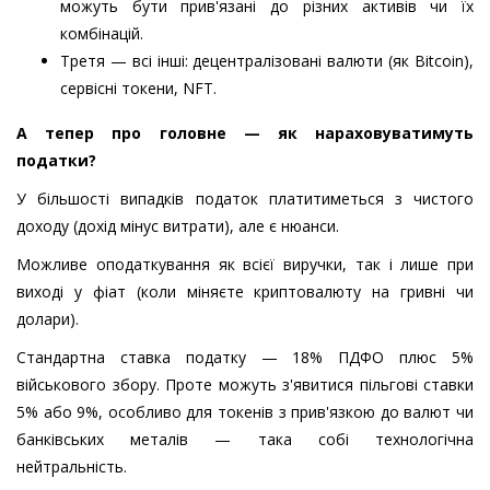
можуть бути прив'язані до різних активів чи їх
комбінацій.
Третя — всі інші: децентралізовані валюти (як Bitcoin),
сервісні токени, NFT.
А тепер про головне — як нараховуватимуть
податки?
У більшості випадків податок платитиметься з чистого
доходу (дохід мінус витрати), але є нюанси.
Можливе оподаткування як всієї виручки, так і лише при
виході у фіат (коли міняєте криптовалюту на гривні чи
долари).
Стандартна ставка податку — 18% ПДФО плюс 5%
військового збору. Проте можуть з'явитися пільгові ставки
5% або 9%, особливо для токенів з прив'язкою до валют чи
банківських металів — така собі технологічна
нейтральність.