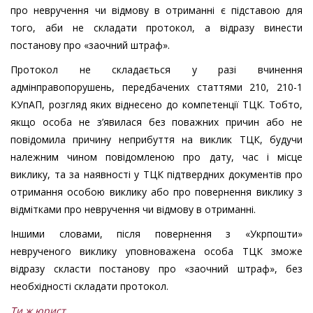
про невручення чи відмову в отриманні є підставою для
того, аби не складати протокол, а відразу винести
постанову про «заочний штраф».
Протокол не складається у разі вчинення
адмінправопорушень, передбачених статтями 210, 210-1
КУпАП, розгляд яких віднесено до компетенції ТЦК. Тобто,
якщо особа не з’явилася без поважних причин або не
повідомила причину неприбуття на виклик ТЦК, будучи
належним чином повідомленою про дату, час і місце
виклику, та за наявності у ТЦК підтвердних документів про
отримання особою виклику або про повернення виклику з
відмітками про невручення чи відмову в отриманні.
Іншими словами, після повернення з «Укрпошти»
неврученого виклику уповноважена особа ТЦК зможе
відразу скласти постанову про «заочний штраф», без
необхідності складати протокол.
Ти ж юрист