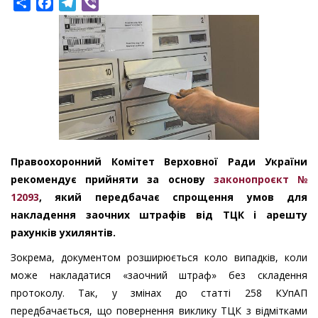
Share
Facebook
Telegram
Viber
Правоохоронний Комітет Верховної Ради України
рекомендує прийняти за основу
законопроєкт №
12093
, який передбачає спрощення умов для
накладення заочних штрафів від ТЦК і арешту
рахунків ухилянтів.
Зокрема, документом розширюється коло випадків, коли
може накладатися «заочний штраф» без складення
протоколу. Так, у змінах до статті 258 КУпАП
передбачається, що повернення виклику ТЦК з відмітками