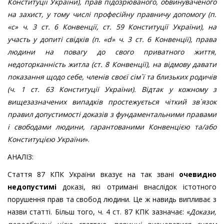
Конституції України), прав підозрюваного, обвинуваченого
на захист, у тому числі професійну правничу допомогу (п.
«с» ч. 3 ст. 6 Конвенції, ст. 59 Конституції України), на
участь у допиті свідків (п. «d» ч. 3 ст. 6 Конвенції), права
людини на повагу до свого приватного життя,
недоторканність житла (ст. 8 Конвенції), на відмову давати
показання щодо себе, членів своєї сім`ї та близьких родичів
(ч. 1 ст. 63 Конституції України
)
.
Відтак у кожному з
вищезазначених випадків
простежується чіткий зв`язок
правил допустимості доказів з фундаментальними правами
і свободами людини, гарантованими Конвенцією та/або
Конституцією України
».
АНАЛІЗ:
Стаття 87 КПК України вказує на так звані
очевидно
недопустимі
доказі, які отримані внаслідок істотного
порушення прав та свобод людини. Це ж навидь випливає з
назви статті. Більш того, ч. 4 ст. 87 КПК зазначає: «
Докази,