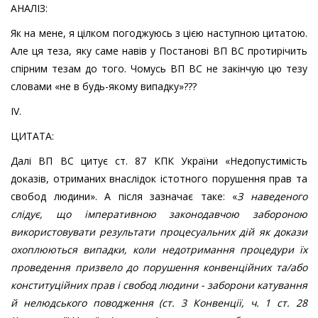
АНАЛІЗ:
Як на мене, я цілком погоджуюсь з цією наступною цитатою.
Але ця теза, яку саме навів у Постанові ВП ВС протирічить
спірним тезам до того. Чомусь ВП ВС не закінчую цю тезу
словами «не в будь-якому випадку»???
ІV.
ЦИТАТА:
Далі ВП ВС цитує ст. 87 КПК України «Недопустимість
доказів, отриманих внаслідок істотного порушення прав та
свобод людини». А після зазначає таке: «
З наведеного
слідує, що імперативною законодавчою забороною
використовувати результати процесуальних дій як докази
охоплюються випадки, коли недотримання процедури їх
проведення призвело до порушення конвенційних та/або
конституційних прав і свобод людини - заборони катування
й нелюдського поводження (ст. 3 Конвенції, ч. 1 ст. 28