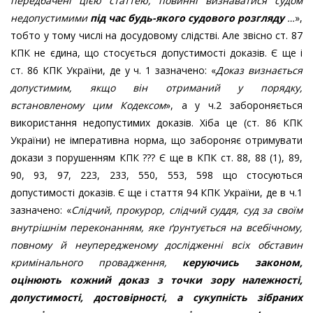
передбачені цією статтею, повинні визнаватися судом
недопустимими
під час будь-якого судового розгляду
…
»,
тобто у тому числі на досудовому слідстві. Але звісно ст. 87
КПК не єдина, що стосується допустимості доказів. Є ще і
ст. 86 КПК України, де у ч. 1 зазначено: «
Доказ визнаєтьс
я
допустимим
, якщо він отриманий у порядку,
встановленому цим Кодексом
», а у ч.2 забороняється
використання недопустимих доказів. Хіба це (ст. 86 КПК
України) не імперативна норма, що забороняє отримувати
докази з порушенням КПК ??? Є ще в КПК ст. 88, 88 (1), 89,
90, 93, 97, 223, 233, 550, 553, 598 що стосуються
допустимості доказів. Є ще і стаття 94 КПК України, де в ч.1
зазначено: «
Слідчий, прокурор, слідчий суддя, суд за своїм
внутрішнім переконанням, яке ґрунтується на всебічному,
повному й неупередженому дослідженні всіх обставин
кримінального провадження,
керуючись законом
,
оцінюють кожний доказ з точки зору належності,
допустимості, достовірності, а сукупність зібраних