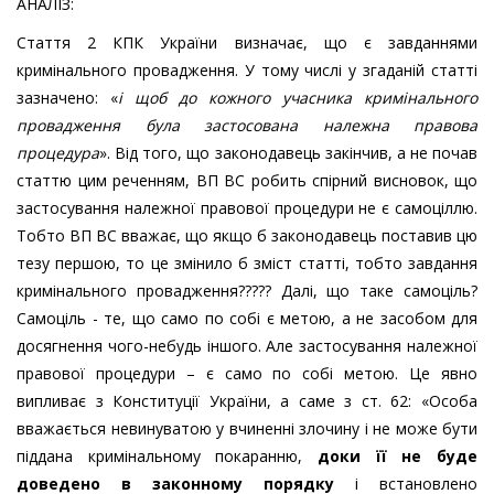
АНАЛІЗ:
Стаття 2 КПК України визначає, що є завданнями
кримінального провадження. У тому числі у згаданій статті
зазначено: «
і щоб до кожного учасника кримінального
провадження була застосована належна правова
процедура
». Від того, що законодавець закінчив, а не почав
статтю цим реченням, ВП ВС робить спірний висновок, що
застосування належної правової процедури не є самоціллю.
Тобто ВП ВС вважає, що якщо б законодавець поставив цю
тезу першою, то це змінило б зміст статті, тобто завдання
кримінального провадження????? Далі, що таке самоціль?
Самоціль - те, що само по собі є метою, а не засобом для
досягнення чого-небудь іншого. Але застосування належної
правової процедури – є само по собі метою. Це явно
випливає з Конституції України, а саме з ст. 62: «Особа
вважається невинуватою у вчиненні злочину і не може бути
піддана кримінальному покаранню,
доки її не буде
доведено в законному порядку
і встановлено