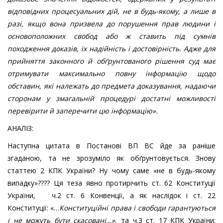
відповідних процесуальних дій,
не в будь-якому
, а лише в
разі, якщо вона призвела до порушення прав людини і
основоположних свобод або ж ставить під сумнів
походження доказів, їх надійність і достовірність. Адже для
прийняття законного й обґрунтованого рішення суд має
отримувати максимально повну інформацію щодо
обставин, які належать до предмета доказування, надаючи
сторонам у змагальній процедурі достатні можливості
перевірити й заперечити цю інформацію
»
.
АНАЛІЗ:
Наступна цитата в Постанові ВП ВС йде за раніше
згаданою, та не зрозуміло як обґрунтовується. Знову
статтею 2 КПК України? Ну чому саме «не в будь-якому
випадку»???? Ця теза явно протирічить ст. 62 Конституції
України, ч.2 ст. 6 Конвенції, а як наслідок і ст. 22
Конституції: «…
Конституційні права і свободи гарантуються
і не можуть бути скасовані
…»
, та ч.3 ст. 17 КПК України: