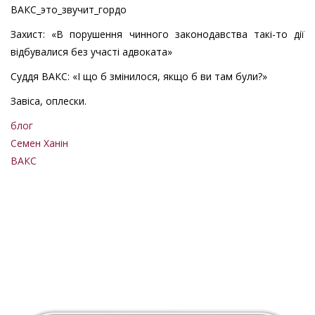
ВАКС_это_звучит_гордо
Захист: «В порушення чинного законодавства такі-то дії
відбувалися без участі адвоката»
Суддя ВАКС: «І що б змінилося, якщо б ви там були?»
Завіса, оплески.
блог
Семен Ханін
ВАКС