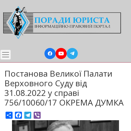
Перейти
до
основного
вмісту
Постанова Великої Палати
Верховного Суду від
31.08.2022 у справі
756/10060/17 ОКРЕМА ДУМКА
Share
Facebook
Telegram
Viber