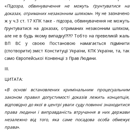
«
Підозра, обвинувачення не можуть ґрунтуватися на
доказах, отриманих незаконним шляхом
»
. Ну не зазначено
ж у ч.3 ст. 17 КПК таке - підозра, обвинувачення не можуть
ґрунтуватися на доказах, отриманих незаконним шляхом,
але не в будь якому випадку!?!?!? Тобто на превеликій жаль
ВП ВС у своєю Постановою намагається підмінити
(спотворити) зміст Конституції України, КПК України, та, так
само Європейської Конвенції з Прав Людини.
ІІІ.
ЦИТАТА:
«
В основі встановлених кримінальним процесуальним
законом правил допустимості доказів лежить концепція,
відповідно до якої в центрі уваги суду повинні знаходитися
права людини і виправданість втручання в них держави
незалежно від того, яка саме посадова особа обмежує
права
».