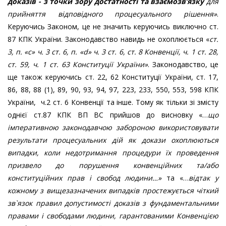
доказів - з точки зору достатності та взаємозв’язку
для
прийняття відповідного процесуального рішення
»
.
Керуючись Законом, це не значить керуючись виключно ст.
87 КПК України. Законодавство навидь не охоплюється «
ст.
3
,
п. «с» ч. 3 ст. 6, п. «d» ч. 3 ст. 6
,
ст. 8
Конвенції, ч. 1 ст. 28
,
ст. 59, ч. 1 ст. 63 Конституції України
»
. Законодавство, це
ще також керуючись ст. 22, 62 Конституції України, ст. 17,
86, 88, 88 (1), 89, 90, 93, 94, 97, 223, 233, 550, 553, 598 КПК
України, ч.2 ст. 6 Конвенції та інше. Тому як тільки зі змісту
однієї ст.87 КПК ВП ВС прийшов до висновку «…
що
імперативною законодавчою забороною використовувати
результати процесуальних дій як докази охоплюються
випадки, коли недотримання процедури їх проведення
призвело до порушення конвенційних та/або
конституційних прав і свобод людини
…»
та «…
в
ідтак у
кожному з вищезазначених випадків простежується чіткий
зв`язок правил допустимості доказів з фундаментальними
правами і свободами людини, гарантованими Конвенцією