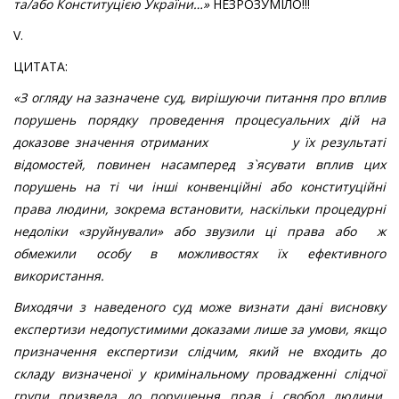
та/або Конституцією України
…»
НЕЗРОЗУМІЛО!!!
V.
ЦИТАТА:
«
З огляду на зазначене суд, вирішуючи питання про вплив
порушень порядку проведення процесуальних дій на
доказове значення отриманих у їх результаті
відомостей, повинен насамперед з`ясувати вплив цих
порушень на ті чи інші конвенційні або конституційні
права людини, зокрема встановити, наскільки процедурні
недоліки «зруйнували» або звузили ці права аб
о
ж
обмежили особу в можливостях їх ефективного
використання.
Виходячи з наведеного суд може визнати дані висновку
експертизи недопустимими доказами лише за умови, якщо
призначення експертизи слідчим, який не входить до
складу визначеної у кримінальному провадженні слідчої
групи призвела до порушення прав і свобод людини,