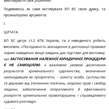
вмотивувати своє рішення
»
.
Подивимось як саме мотивувала ВП ВС свою думку, та
проаналізуємо аргументи.
І.
ЦИТАТА:
ВП ВС цитує ст.2 КПК України, та з наведеного робить
висновок: «
Послідовність викладення в диспозиції правової
норми наведених вище завдань дає підстави для висновку,
що
ЗАСТОСУВАННЯ НАЛЕЖНОЇ ЮРИДИЧНОЇ ПРОЦЕДУРИ
Є НЕ САМОЦІЛЛЮ
, а важливою умовою досягнення
результатів кримінального судочинства, визначених
законодавцем як пріоритетні, - захисту особи, суспільства
та держави від злочинних посягань, охорони прав і свобод
людини, забезпечення оперативного й ефективного
розкриття кримінальних правопорушень і справедливого
судового розгляду
»
.