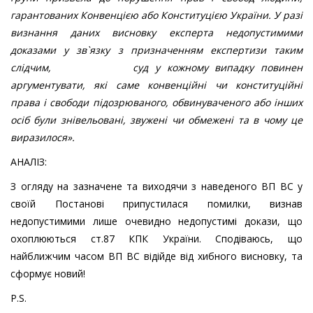
гарантованих Конвенцією або Конституцією України. У разі
визнання даних висновку експерта недопустимими
доказами у зв`язку з призначенням експертизи таким
слідчим, суд у кожному випадку повинен
аргументувати, які саме конвенційні чи конституційні
права і свободи підозрюваного, обвинуваченого або інших
осіб були знівельовані, звужені чи обмежені та в чому це
виразилося
»
.
АНАЛІЗ:
З огляду на зазначене та виходячи з наведеного ВП ВС у
своїй Постанові припустилася помилки, визнав
недопустимими лише очевидно недопустимі докази, що
охоплюються ст.87 КПК України. Сподіваюсь, що
найближчим часом ВП ВС відійде від хибного висновку, та
сформує новий!
P.S.