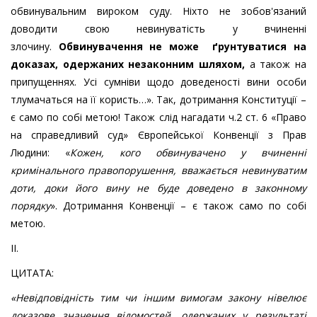
обвинувальним вироком суду. Ніхто не зобов'язаний
доводити свою невинуватість у вчиненні
злочину.
Обвинувачення не може ґрунтуватися на
доказах, одержаних незаконним шляхом
,
а також на
припущеннях. Усі сумніви щодо доведеності вини особи
тлумачаться на її користь…». Так, дотримання Конституції –
є само по собі метою! Також слід нагадати ч.2 ст. 6 «Право
на справедливий суд» Європейської Конвенції з Прав
Людини: «
Кожен, кого обвинувачено у вчиненні
кримінального правопорушення,
вважається невинуватим
доти, доки його
вину не буде доведено в законному
порядку
». Дотримання Конвенції – є також само по собі
метою.
ІІ.
ЦИТАТА:
«
Невідповідність тим чи іншим вимогам закону нівелює
доказове значення відомостей, одержаних у результаті