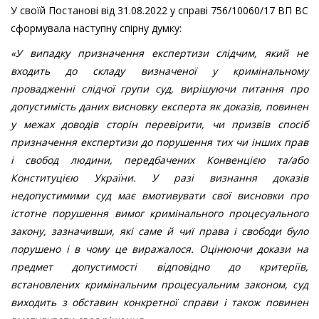
У своїй Постанові від 31.08.2022 у справі 756/10060/17 ВП ВС
сформувала наступну спірну думку:
«
У випадку призначення експертизи слідчим, який не
входить до складу визначеної у кримінальному
провадженні слідчої групи суд, вирішуючи питання про
допустимість даних висновку експерта як доказів, повинен
у межах доводів сторін перевірити, чи призвів спосіб
призначення експертизи до порушення тих чи інших прав
і свобод людини, передбачених Конвенцією та/або
Конституцією України. У разі визнання доказів
недопустимими суд має вмотивувати свої висновки про
істотне порушення вимог кримінального процесуального
закону, зазначивши, які саме й чиї права і свободи було
порушено і в чому це виражалося.
Оцінюючи докази на
предмет допустимості відповідно до критеріїв,
встановлених кримінальним процесуальним законом, суд
виходить з обставин конкретної справи і також повинен