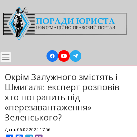
Перейти
до
основного
вмісту
Окрім Залужного змістять і
Шмигаля: експерт розповів
хто потрапить під
«перезавантаження»
Зеленського?
Дата: 06.02.2024 17:56