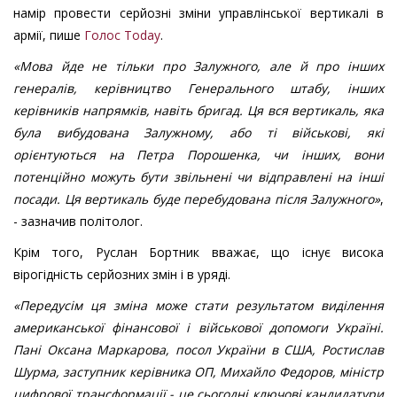
намір провести серйозні зміни управлінської вертикалі в
армії, пише
Голос Today
.
«Мова йде не тільки про Залужного, але й про інших
генералів, керівництво Генерального штабу, інших
керівників напрямків, навіть бригад. Ця вся вертикаль, яка
була вибудована Залужному, або ті військові, які
орієнтуються на Петра Порошенка, чи інших, вони
потенційно можуть бути звільнені чи відправлені на інші
посади. Ця вертикаль буде перебудована після Залужного»
,
- зазначив політолог.
Крім того, Руслан Бортник вважає, що існує висока
вірогідність серйозних змін і в уряді.
«Передусім ця зміна може стати результатом виділення
американської фінансової і військової допомоги Україні.
Пані Оксана Маркарова, посол України в США, Ростислав
Шурма, заступник керівника ОП, Михайло Федоров, міністр
цифрової трансформації - це сьогодні ключові кандидатури