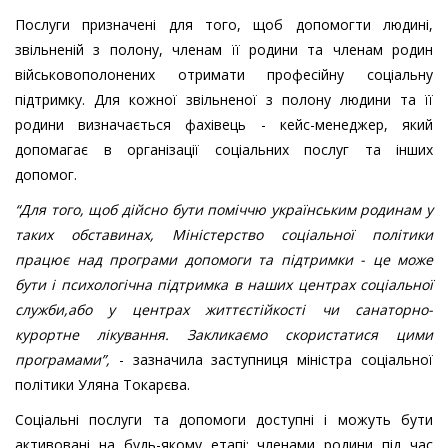
Послуги призначені для того, щоб допомогти людині,
звільненій з полону, членам її родини та членам родин
військовополонених отримати професійну соціальну
підтримку. Для кожної звільненої з полону людини та її
родини визначається фахівець - кейс-менеджер, який
допомагає в організації соціальних послуг та інших
допомог.
“Для того, щоб дійсно бути поміччю українським родинам у
таких обставинах, Міністерство соціальної політики
працює над програми допомоги та підтримки - це може
бути і психологічна підтримка в наших центрах соціальної
служби,або у центрах життєстійкості чи санаторно-
курортне лікування. Закликаємо скористатися цими
програмами”,
- зазначила заступниця міністра соціальної
політики Уляна Токарєва.
Соціальні послуги та допомоги доступні і можуть бути
активовані на будь-якому етапі: членами родини під час