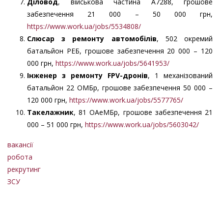
Діловод
, військова частина А7288, грошове
забезпечення 21 000 – 50 000 грн,
https://www.work.ua/jobs/5534808/
Слюсар з ремонту автомобілів
, 502 окремий
батальйон РЕБ, грошове забезпечення 20 000 – 120
000 грн,
https://www.work.ua/jobs/5641953/
Інженер з ремонту FPV-дронів
, 1 механізований
батальйон 22 ОМБр, грошове забезпечення 50 000 –
120 000 грн,
https://www.work.ua/jobs/5577765/
Такелажник
, 81 ОАеМБр, грошове забезпечення 21
000 – 51 000 грн,
https://www.work.ua/jobs/5603042/
вакансії
робота
рекрутинг
ЗСУ