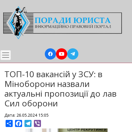
Перейти
до
основного
вмісту
ТОП-10 вакансій у ЗСУ: в
Міноборони назвали
актуальні пропозиції до лав
Сил оборони
Дата: 26.05.2024 15:05
Share
Facebook
Telegram
Viber