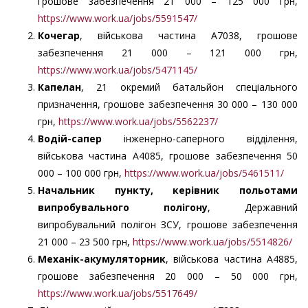
грошове забезпечення 21 000 – 125 000 грн,
https://www.work.ua/jobs/5591547/
Кочегар
, військова частина А7038, грошове
забезпечення 21 000 – 121 000 грн,
https://www.work.ua/jobs/5471145/
Капелан
, 21 окремий батальйон спеціального
призначення, грошове забезпечення 30 000 – 130 000
грн,
https://www.work.ua/jobs/5562237/
Водій-сапер
інженерно-саперного відділення,
військова частина А4085, грошове забезпечення 50
000 – 100 000 грн,
https://www.work.ua/jobs/5461511/
Начальник пункту, керівник польотами
випробувального полігону
, Державний
випробувальний полігон ЗСУ, грошове забезпечення
21 000 – 23 500 грн,
https://www.work.ua/jobs/5514826/
Механік-акумуляторник
, військова частина А4885,
грошове забезпечення 20 000 – 50 000 грн,
https://www.work.ua/jobs/5517649/