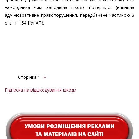
намордника чим заподіяла шкода потерпілої (вчинила
адміністративне правопорушення, передбачене частиною 3
статті 154 КУпАП).
Сторінка 1
Наступна
››
Розбивка
сторінка
на
Підписка на відшкодування шкоди
сторінки