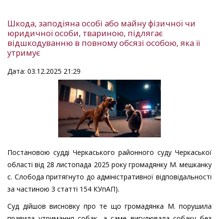
Шкода, заподіяна особі або майну фізичної чи
юридичної особи, твариною, підлягає
відшкодуванню в повному обсязі особою, яка її
утримує
Дата: 03.12.2025 21:29
Постановою судді Черкаського районного суду Черкаської
області від 28 листопада 2025 року громадянку М. мешканку
с. Слобода притягнуто до адміністративної відповідальності
за частиною 3 статті 154 КУпАП).
Суд дійшов висновку про те що громадянка М. порушила
правила утримання собак, а саме вигулювала собаку без