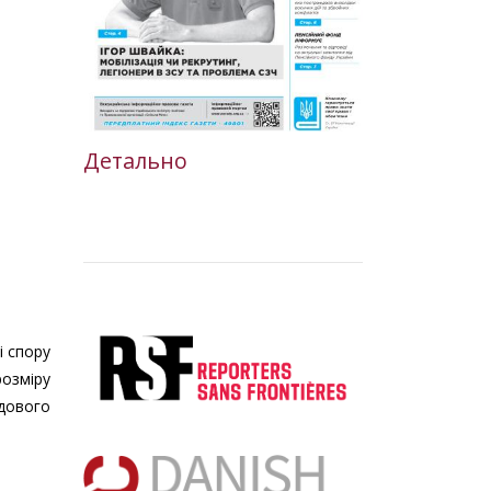
Детально
і спору
розміру
удового