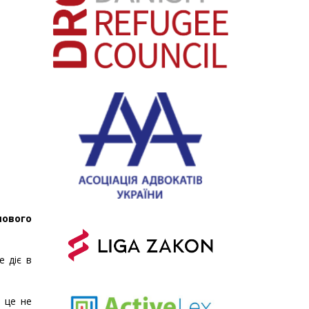
шового
е діє в
 це не