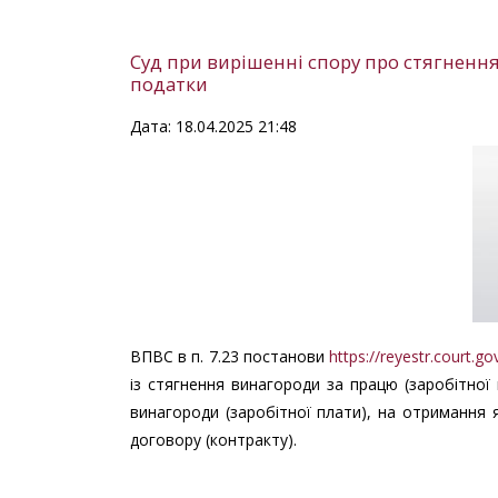
Суд при вирішенні спору про стягненн
податки
Дата: 18.04.2025 21:48
ВПВС в п. 7.23 постанови
https://reyestr.court.
із стягнення винагороди за працю (заробітної
винагороди (заробітної плати), на отримання 
договору (контракту).