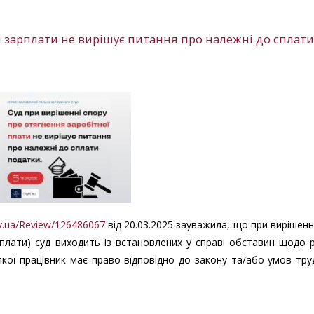
я зарплати не вирішує питання про належні до сплати
gov.ua/Review/126486067
від 20.03.2025 зауважила, що при вирішенн
 плати) суд виходить із встановлених у справі обставин щодо 
якої працівник має право відповідно до закону та/або умов тр