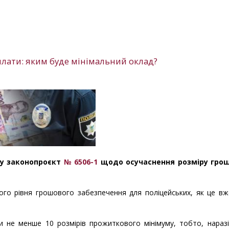
плати: яким буде мінімальний оклад?
ву законопроєкт
№ 6506-1
щодо осучаснення розміру гро
го рівня грошового забезпечення для поліцейських, як це вж
и не менше 10 розмірів прожиткового мінімуму, тобто, наразі