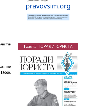
лістів
Газета ПОРАДИ ЮРИСТА
астіше
$3000,