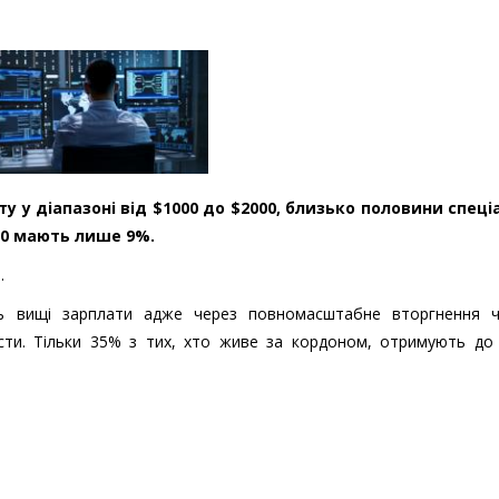
у у діапазоні від $1000 до $2000, близько половини спеціа
00 мають лише 9%.
a
.
ть вищі зарплати адже через повномасштабне вторгнення ч
істи. Тільки 35% з тих, хто живе за кордоном, отримують до 