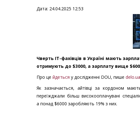
Дата: 24.04.2025 12:53
Чверть IT-фахівців в Україні мають зарплат
отримують до $3000, а зарплату вище $60
Про це
йдеться
у дослідженні DOU, пише
delo.u
Як зазначається, айтівці за кордоном маю
переїжджали більш високооплачувані спеціал
а понад $6000 заробляють 19% з них.