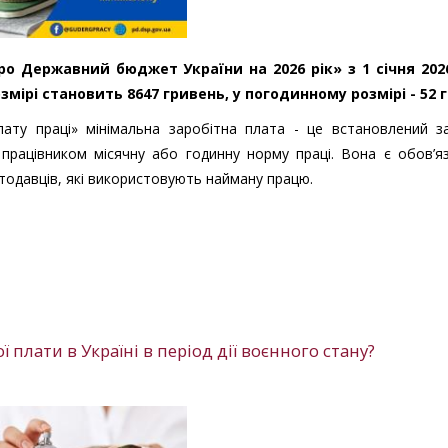
ро Державний бюджет України на 2026 рік» з 1 січня 202
мірі становить 8647 гривень, у погодинному розмірі - 52 г
лату праці» мінімальна заробітна плата - це встановлений з
 працівником місячну або годинну норму праці. Вона є обов’
тодавців, які використовують найману працю.
 плати в Україні в період дії воєнного стану?