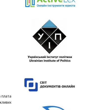
а плата
ожливих