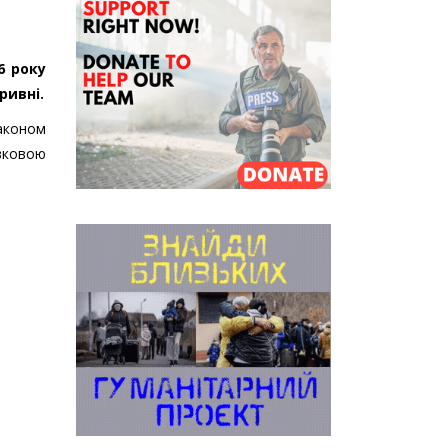
6 року
ривні.
аконом
язковою