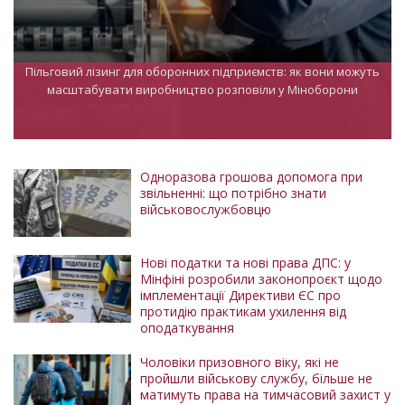
Пільговий лізинг для оборонних підприємств: як вони можуть
масштабувати виробництво розповіли у Міноборони
Одноразова грошова допомога при
звільненні: що потрібно знати
військовослужбовцю
Нові податки та нові права ДПС: у
Мінфіні розробили законопроєкт щодо
імплементації Директиви ЄС про
протидію практикам ухилення від
оподаткування
Чоловіки призовного віку, які не
пройшли військову службу, більше не
матимуть права на тимчасовий захист у