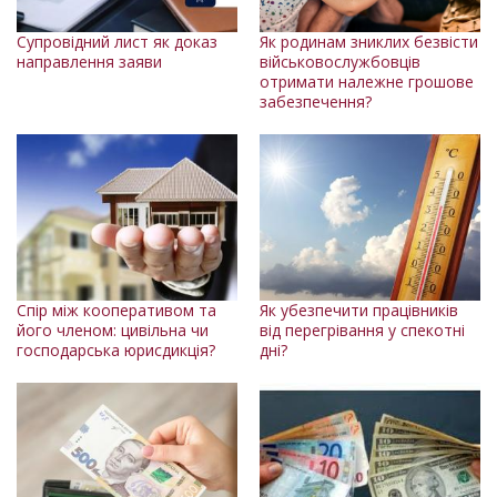
Супровідний лист як доказ
Як родинам зниклих безвісти
направлення заяви
військовослужбовців
отримати належне грошове
забезпечення?
Спір між кооперативом та
Як убезпечити працівників
його членом: цивільна чи
від перегрівання у спекотні
господарська юрисдикція?
дні?