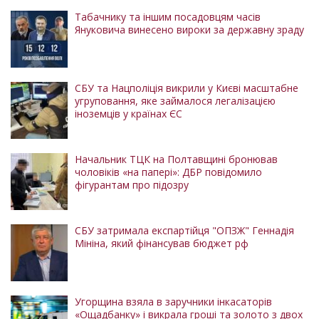
Табачнику та іншим посадовцям часів
Януковича винесено вироки за державну зраду
СБУ та Нацполіція викрили у Києві масштабне
угруповання, яке займалося легалізацією
іноземців у країнах ЄС
Начальник ТЦК на Полтавщині бронював
чоловіків «на папері»: ДБР повідомило
фігурантам про підозру
СБУ затримала експартійця "ОПЗЖ" Геннадія
Мініна, який фінансував бюджет рф
Угорщина взяла в заручники інкасаторів
«Ощадбанку» і викрала гроші та золото з двох