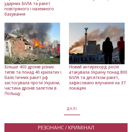
ударних БпЛА та ракет
повітряного і наземного
базування
Більше 400 дронів різних
Новий антирекорд: росія
типів та понад 40 крилатих і
атакувала Україну понад 800
балістичних ракет рф
БпЛА та десятком ракет,
застосувала проти України,
зафіксовано влучання на 37
частина дронів залетіли в
локаціях
Польщу
ДАЛІ
РЕЗОНАНС / КРИМІНАЛ