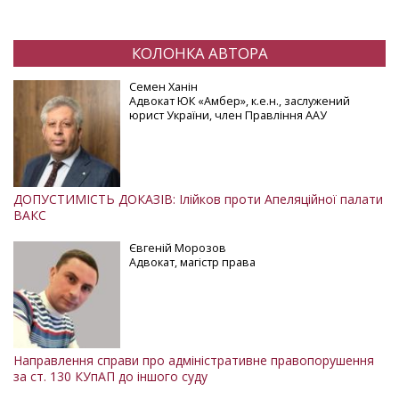
Ne
КОЛОНКА АВТОРА
Семен Ханін
Адвокат ЮК «Амбер», к.е.н., заслужений
юрист України, член Правління ААУ
ДОПУСТИМІСТЬ ДОКАЗІВ: Ілійков проти Апеляційної палати
ВАКС
Євгеній Морозов
Адвокат, магістр права
Направлення справи про адміністративне правопорушення
за ст. 130 КУпАП до іншого суду