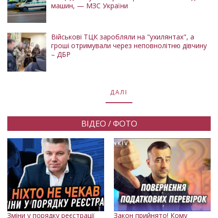
машин, — МЗС України
Військові ТЦК заробляли на "ухилянтах", а
гроші отримували через неповнолітню дівчину
– ДБР
ДАЛІ
ВІДЕО / ФОТО
Зміни у порядку реєстрації
Закон прийнято! Кому