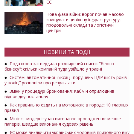
ЄС
Нова фаза війни: ворог почав масово
знищувати цивільну інфраструктуру,
продовольчі склади та логістичні
центри
НОВИНИ ТА ПОДІЇ
Податкова затвердила розширений список "білого
бізнесу": скільки компаній туди увійшло у травні
Системі автоматичної фіксації порушень ПДР шість років -
у поліції розповіли про результати
Зміни у процедурі бронювання: Кабмін оприлюднив
відповідну постанову
Как правильно ездить на мотоцикле в городе: 10 главных
правил
Мін’юст модернізував виконавче провадження: менше
паперів, швидше виконання судових рішень
ЄС може виключити українських чоловіків призовного віку