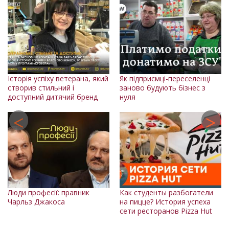
Історія успіху ветерана, який
Як підприємці-переселенці
Іс
створив стильний і
заново будують бізнес з
си
доступний дитячий бренд
нуля
ву
Люди професії: правник
Как студенты разбогатели
Чарльз Джакоса
на пицце? История успеха
П
сети ресторанов Pizza Hut
"
Д