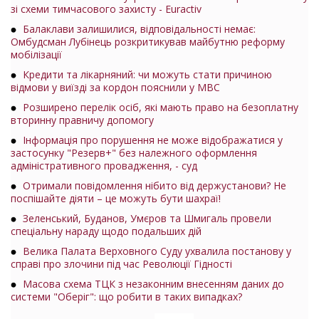
зі схеми тимчасового захисту - Euractiv
Балаклави залишилися, відповідальності немає:
Омбудсман Лубінець розкритикував майбутню реформу
мобілізації
Кредити та лікарняний: чи можуть стати причиною
відмови у виїзді за кордон пояснили у МВС
Розширено перелік осіб, які мають право на безоплатну
вторинну правничу допомогу
Інформація про порушення не може відображатися у
застосунку "Резерв+" без належного оформлення
адміністративного провадження, - суд
Отримали повідомлення нібито від держустанови? Не
поспішайте діяти – це можуть бути шахраї!
Зеленський, Буданов, Умєров та Шмигаль провели
спеціальну нараду щодо подальших дій
Велика Палата Верховного Суду ухвалила постанову у
справі про злочини під час Революції Гідності
Масова схема ТЦК з незаконним внесенням даних до
системи "Оберіг": що робити в таких випадках?